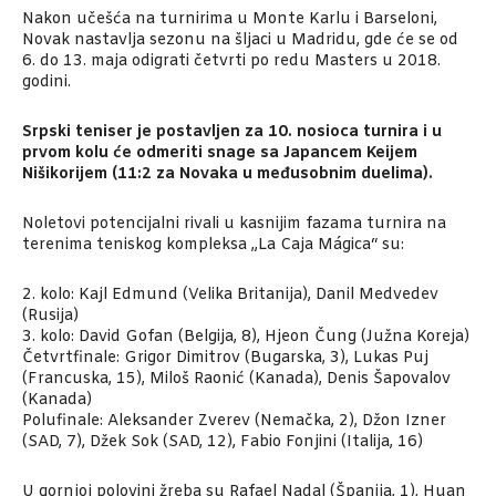
Nakon učešća na turnirima u Monte Karlu i Barseloni,
Novak nastavlja sezonu na šljaci u Madridu, gde će se od
6. do 13. maja odigrati četvrti po redu Masters u 2018.
godini.
Srpski teniser je postavljen za 10. nosioca turnira i u
prvom kolu će odmeriti snage sa Japancem Keijem
Nišikorijem (11:2 za Novaka u međusobnim duelima).
Noletovi potencijalni rivali u kasnijim fazama turnira na
terenima teniskog kompleksa „La Caja Mágica“ su:
2. kolo: Kajl Edmund (Velika Britanija), Danil Medvedev
(Rusija)
3. kolo: David Gofan (Belgija, 8), Hjeon Čung (Južna Koreja)
Četvrtfinale: Grigor Dimitrov (Bugarska, 3), Lukas Puj
(Francuska, 15), Miloš Raonić (Kanada), Denis Šapovalov
(Kanada)
Polufinale: Aleksander Zverev (Nemačka, 2), Džon Izner
(SAD, 7), Džek Sok (SAD, 12), Fabio Fonjini (Italija, 16)
U gornjoj polovini žreba su Rafael Nadal (Španija, 1), Huan