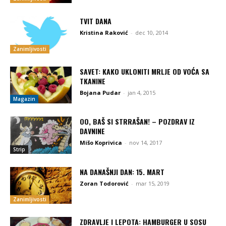
TVIT DANA
Kristina Raković
-
dec 10, 2014
Zanimljivosti
SAVET: KAKO UKLONITI MRLJE OD VOĆA SA
TKANINE
Bojana Pudar
-
jan 4, 2015
Magazin
OO, BAŠ SI STRRAŠAN! – POZDRAV IZ
DAVNINE
Mišo Koprivica
-
nov 14, 2017
Strip
NA DANAŠNJI DAN: 15. MART
Zoran Todorović
-
mar 15, 2019
Zanimljivosti
ZDRAVLJE I LEPOTA: HAMBURGER U SOSU