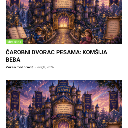
Mesečina
ČAROBNI DVORAC PESAMA: KOMŠIJA
BEBA
Zoran Todorović
-
avg 8, 2026