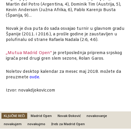
Martin del Potro (Argentina, 4), Dominik Tim (Austrija, 5),
Kevin Anderson (Južna Afrika, 6), Pablo Karenjo Busta
(Španija, 9)…
Novak je dva puta do sada osvajao turnir u glavnom gradu
Španije (2011. i 2016.), a prošle godine je zaustavljen u
polufinalu od strane Rafaela Nadala (2:6, 4:6).
„Mutua Madrid Open“
je pretposlednja priprema srpskog
igrača pred drugi gren slem sezone, Rolan Garos.
Noletov desktop kalendar za mesec maj 2018. možete da
preuzmete
ovde
.
Izvor: novakdjokovic.com
KLJUČNE REČI
Madrid Open
Novak Đoković
novakovanje
novakujem
novakujmo
žreb za Madrid Open