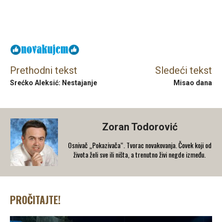
Facebook
X
Email
Prethodni tekst
Sledeći tekst
Srećko Aleksić: Nestajanje
Misao dana
Zoran Todorović
Osnivač „Pokazivača“. Tvorac novakovanja. Čovek koji od
života želi sve ili ništa, a trenutno živi negde između.
PROČITAJTE!