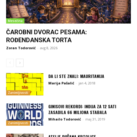
Mesečina
ČAROBNI DVORAC PESAMA:
ROĐENDANSKA TORTA
Zoran Todorović
-
avg 8, 2026
DA LI STE ZNALI: MAURITANIJA
Marija Pašalić
-
jan 4, 2018
Zanimljivosti
GINISOVI REKORDI: INDIJA ZA 12 SATI
ZASADILA 66 MILIONA STABALA
Mihailo Todorović
-
maj 31, 2019
Zanimljivosti
ATELJE DUŠANA KRTOLICE