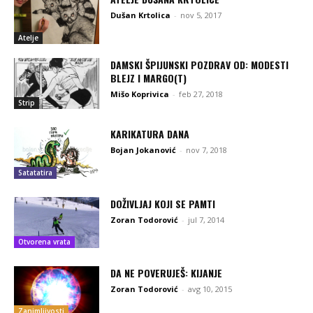
Dušan Krtolica
-
nov 5, 2017
Atelje
DAMSKI ŠPIJUNSKI POZDRAV OD: MODESTI
BLEJZ I MARGO(T)
Mišo Koprivica
-
feb 27, 2018
Strip
KARIKATURA DANA
Bojan Jokanović
-
nov 7, 2018
Satatatira
DOŽIVLJAJ KOJI SE PAMTI
Zoran Todorović
-
jul 7, 2014
Otvorena vrata
DA NE POVERUJEŠ: KIJANJE
Zoran Todorović
-
avg 10, 2015
Zanimljivosti