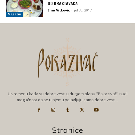
OD KRASTAVACA
Ema Vitković
-
jul 30, 2017
Magazin
U vremenu kada su dobre vesti u durgom planu "Pokazivač" nudi
mogućnost da se u njemu pojavljuju samo dobre vesti...
Stranice