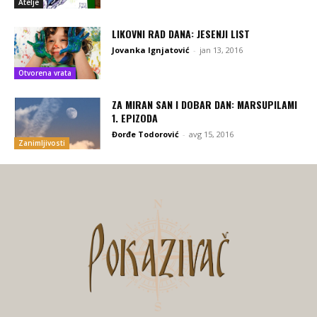
Atelje
LIKOVNI RAD DANA: JESENJI LIST
Jovanka Ignjatović
-
jan 13, 2016
Otvorena vrata
ZA MIRAN SAN I DOBAR DAN: MARSUPILAMI
1. EPIZODA
Đorđe Todorović
-
avg 15, 2016
Zanimljivosti