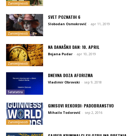
Zanimljivosti
SVET POZNATIH 6
Slobodan Osmokrović
-
apr 11, 2019
Zanimljivosti
NA DANAŠNJI DAN: 10. APRIL
Bojana Pudar
-
apr 10, 2019
Zanimljivosti
DNEVNA DOZA AFORIZMA
Vladimir Obrovski
-
sep 9, 2018
Satatatira
GINISOVI REKORDI: PADOBRANSTVO
Mihailo Todorović
-
sep 2, 2016
Zanimljivosti
SAJBER KRIMINALCI SU OZBILJNA PRETNJA