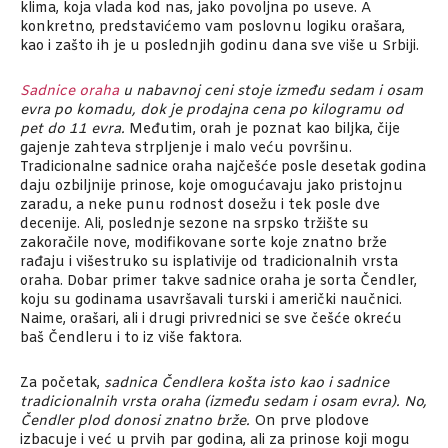
klima, koja vlada kod nas, jako povoljna po useve. A
konkretno, predstavićemo vam poslovnu logiku orašara,
kao i zašto ih je u poslednjih godinu dana sve više u Srbiji.
Sadnice oraha
u nabavnoj ceni stoje između sedam i osam
evra po komadu, dok je prodajna cena po kilogramu od
pet do 11 evra.
Međutim, orah je poznat kao biljka, čije
gajenje zahteva strpljenje i malo veću površinu.
Tradicionalne sadnice oraha najčešće posle desetak godina
daju ozbiljnije prinose, koje omogućavaju jako pristojnu
zaradu, a neke punu rodnost dosežu i tek posle dve
decenije. Ali, poslednje sezone na srpsko tržište su
zakoračile nove, modifikovane sorte koje znatno brže
rađaju i višestruko su isplativije od tradicionalnih vrsta
oraha. Dobar primer takve sadnice oraha je sorta Čendler,
koju su godinama usavršavali turski i američki naučnici.
Naime, orašari, ali i drugi privrednici se sve češće okreću
baš Čendleru i to iz više faktora.
Za početak,
sadnica Čendlera košta isto kao i sadnice
tradicionalnih vrsta oraha (između sedam i osam evra). No,
Čendler plod donosi znatno brže.
On prve plodove
izbacuje i već u prvih par godina, ali za prinose koji mogu