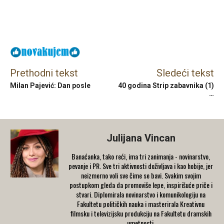
Facebook
X
Email
Prethodni tekst
Sledeći tekst
Milan Pajević: Dan posle
40 godina Strip zabavnika (1)
…
Julijana Vincan
Banaćanka, tako reći, ima tri zanimanja - novinarstvo,
pevanje i PR. Sve tri aktivnosti doživljava i kao hobije, jer
neizmerno voli sve čime se bavi. Svakim svojim
postupkom gleda da promoviše lepe, inspirišuće priče i
stvari. Diplomirala novinarstvo i komunikologiju na
Fakultetu političkih nauka i masterirala Kreativnu
filmsku i televizijsku produkciju na Fakultetu dramskih
umetnosti.