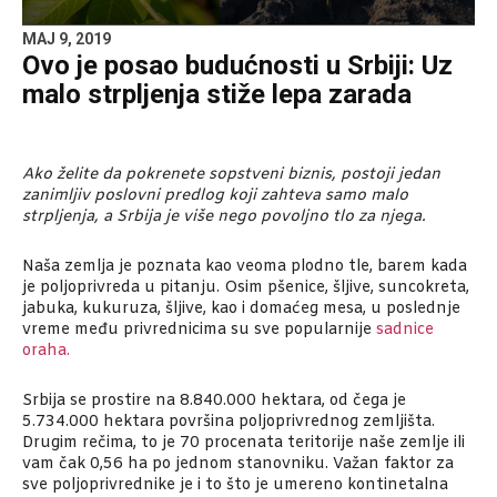
MAJ 9, 2019
Ovo je posao budućnosti u Srbiji: Uz
malo strpljenja stiže lepa zarada
Ako želite da pokrenete sopstveni biznis, postoji jedan
zanimljiv poslovni predlog koji zahteva samo malo
strpljenja, a Srbija je više nego povoljno tlo za njega.
Naša zemlja je poznata kao veoma plodno tle, barem kada
je poljoprivreda u pitanju. Osim pšenice, šljive, suncokreta,
jabuka, kukuruza, šljive, kao i domaćeg mesa, u poslednje
vreme među privrednicima su sve popularnije
sadnice
oraha.
Srbija se prostire na 8.840.000 hektara, od čega je
5.734.000 hektara površina poljoprivrednog zemljišta.
Drugim rečima, to je 70 procenata teritorije naše zemlje ili
vam čak 0,56 ha po jednom stanovniku. Važan faktor za
sve poljoprivrednike je i to što je umereno kontinetalna