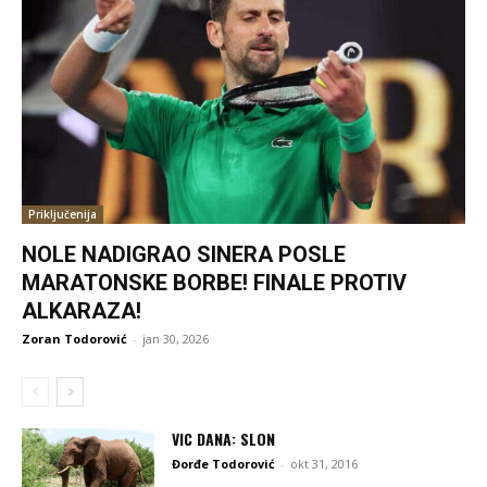
Priključenija
NOLE NADIGRAO SINERA POSLE
MARATONSKE BORBE! FINALE PROTIV
ALKARAZA!
Zoran Todorović
-
jan 30, 2026
VIC DANA: SLON
Đorđe Todorović
-
okt 31, 2016