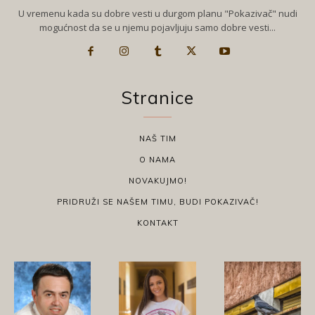
U vremenu kada su dobre vesti u durgom planu "Pokazivač" nudi
mogućnost da se u njemu pojavljuju samo dobre vesti...
Stranice
NAŠ TIM
O NAMA
NOVAKUJMO!
PRIDRUŽI SE NAŠEM TIMU, BUDI POKAZIVAČ!
KONTAKT