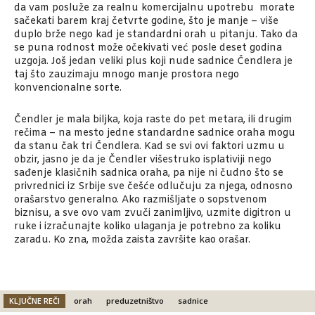
da vam posluže za realnu komercijalnu upotrebu morate
sačekati barem kraj četvrte godine, što je manje – više
duplo brže nego kad je standardni orah u pitanju. Tako da
se puna rodnost može očekivati već posle deset godina
uzgoja. Još jedan veliki plus koji nude sadnice Čendlera je
taj što zauzimaju mnogo manje prostora nego
konvencionalne sorte.
Čendler je mala biljka, koja raste do pet metara, ili drugim
rečima – na mesto jedne standardne sadnice oraha mogu
da stanu čak tri Čendlera. Kad se svi ovi faktori uzmu u
obzir, jasno je da je Čendler višestruko isplativiji nego
sađenje klasičnih sadnica oraha, pa nije ni čudno što se
privrednici iz Srbije sve češće odlučuju za njega, odnosno
orašarstvo generalno. Ako razmišljate o sopstvenom
biznisu, a sve ovo vam zvuči zanimljivo, uzmite digitron u
ruke i izračunajte koliko ulaganja je potrebno za koliku
zaradu. Ko zna, možda zaista završite kao orašar.
KLJUČNE REČI
orah
preduzetništvo
sadnice