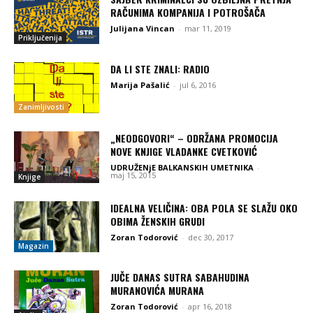
RAČUNIMA KOMPANIJA I POTROŠAČA
Julijana Vincan
-
mar 11, 2019
Priključenija
DA LI STE ZNALI: RADIO
Marija Pašalić
-
jul 6, 2016
Zanimljivosti
„NEODGOVORI“ – ODRŽANA PROMOCIJA
NOVE KNJIGE VLADANKE CVETKOVIĆ
UDRUŽENjE BALKANSKIH UMETNIKA
-
maj 15, 2015
Knjige
IDEALNA VELIČINA: OBA POLA SE SLAŽU OKO
OBIMA ŽENSKIH GRUDI
Zoran Todorović
-
dec 30, 2017
Magazin
JUČE DANAS SUTRA SABAHUDINA
MURANOVIĆA MURANA
Zoran Todorović
-
apr 16, 2018