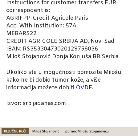
Instructions for customer transfers EUR
correspodent is:
AGRIFPP-Credit Agricole Paris
Acc. With Institution: 57A
MEBARS22
CREDIT AGRICOLE SRBIJA AD, Novi Sad
IBAN: RS35330473020129756036
Miloš Stojanović Donja Konjuša BB Serbia
Ukoliko ste u mogućnosti pomozite Milošu
kako ne bi dobio tumor kože, a više
informacija možete dobiti
OVDE
.
Izvor: srbijadanas.com
KLJUČNE REČI
Miloš Stojanović
pomoć Milošu Stojanoviću