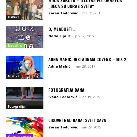
MINJA SUBOTA – IZLOŽBA FOTOGRAFIJA
„DECA SU UKRAS SVETA“
Zoran Todorović
-
maj 21, 2015
Kultura
O, MLADOSTI…
Nada Kljajić
-
jan 17, 2016
Mesečina
ADNA MAHIĆ: INSTAGRAM COVERS – MIX 2
Adna Mahić
-
mar 28, 2017
Muzika
FOTOGRAFIJA DANA
Ivana Todorović
-
jan 19, 2019
Fotografija
LIKOVNI RAD DANA: SVETI SAVA
Zoran Todorović
-
jan 29, 2015
Otvorena vrata