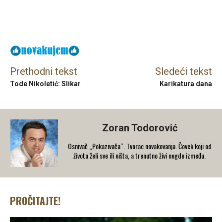
Facebook
X
Email
Prethodni tekst
Sledeći tekst
Tode Nikoletić: Slikar
Karikatura dana
Zoran Todorović
Osnivač „Pokazivača“. Tvorac novakovanja. Čovek koji od
života želi sve ili ništa, a trenutno živi negde između.
PROČITAJTE!