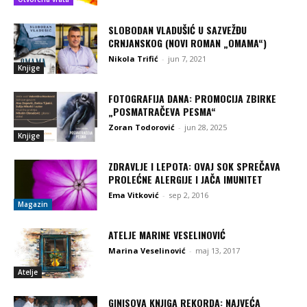
SLOBODAN VLADUŠIĆ U SAZVEŽĐU
CRNJANSKOG (NOVI ROMAN „OMAMA“)
Nikola Trifić
-
jun 7, 2021
Knjige
FOTOGRAFIJA DANA: PROMOCIJA ZBIRKE
„POSMATRAČEVA PESMA“
Zoran Todorović
-
jun 28, 2025
Knjige
ZDRAVLJE I LEPOTA: OVAJ SOK SPREČAVA
PROLEĆNE ALERGIJE I JAČA IMUNITET
Ema Vitković
-
sep 2, 2016
Magazin
ATELJE MARINE VESELINOVIĆ
Marina Veselinović
-
maj 13, 2017
Atelje
GINISOVA KNJIGA REKORDA: NAJVEĆA