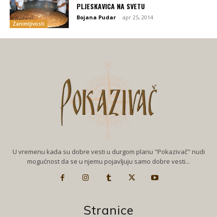
PLJESKAVICA NA SVETU
Bojana Pudar
-
apr 25, 2014
Zanimljivosti
U vremenu kada su dobre vesti u durgom planu "Pokazivač" nudi
mogućnost da se u njemu pojavljuju samo dobre vesti...
Stranice