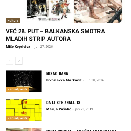
Kultura
VEĆ 28. PUT – BALKANSKA SMOTRA
MLADIH STRIP AUTORA
Mišo Koprivica
-
jun 27, 2026
MISAO DANA
Prvoslavka Marković
-
jun 30, 2016
Zanimljivosti
DA LI STE ZNALI: 18
Marija Pašalić
-
jan 22, 2019
Zanimljivosti