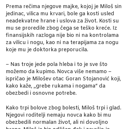
Prema rečima njegove majke, kojoj je Miloš sin
jedinac, vilica mu krvari, bole ga kosti usled
neadekvatne hrane i uslova za život. Kosti su
mu se proredile zbog čega se teško kreće. Iz
finansijskih razloga nije bio ni na kontrolama
za vilicu i nogu, kao ni na terapijama za nogu
koje mu je doktorka preporucila.
– Nas troje jede pola hleba i to je sve što
možemo da kupimo. Novca više nemamo –
ispričao je Milošev otac Goran Stojanović koji,
kako kaže, „grebe rukama i nogama“ da
obezbedi i osnovne potrebe.
Kako trpi bolove zbog bolesti, Miloš trpi i glad.
Njegovi roditelji nemaju novca kako bi mu
obezbedili normalan život, ali ni dovoljno