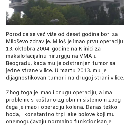
Porodica se već više od deset godina bori za
Miloševo zdravlje. Miloš je imao prvu operaciju
13. oktobra 2004. godine na Klinici za
maksilofacijalnu hirurgiju na VMA u
Beogradu, kada mu je odstranjen tumor sa
jedne strane vilice. U martu 2013. mu je
dijagnostikovan tumor i na drugoj strani vilice.
Zbog toga je imao i drugu operaciju, a ima i
probleme s koštano-zglobnim sistemom zbog
čega je imao i operaciju kolena. Danas teško
hoda, i konstantno trpi jake bolove koji mu
onemogućavaju normalno funkcionisanje.