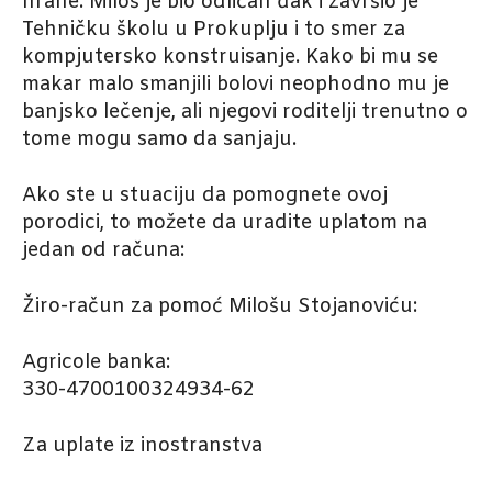
hrane. Miloš je bio odličan đak i završio je
Tehničku školu u Prokuplju i to smer za
kompjutersko konstruisanje. Kako bi mu se
makar malo smanjili bolovi neophodno mu je
banjsko lečenje, ali njegovi roditelji trenutno o
tome mogu samo da sanjaju.
Ako ste u stuaciju da pomognete ovoj
porodici, to možete da uradite uplatom na
jedan od računa:
Žiro-račun za pomoć Milošu Stojanoviću:
Agricole banka:
330-4700100324934-62
Za uplate iz inostranstva