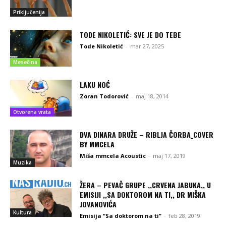
Priključenija
TODE NIKOLETIĆ: SVE JE DO TEBE
Tode Nikoletić
-
mar 27, 2025
Mesečina
LAKU NOĆ
Zoran Todorović
-
maj 18, 2014
Otvorena vrata
DVA DINARA DRUŽE – RIBLJA ČORBA_COVER
BY MMCELA
Miša mmcela Acoustic
-
maj 17, 2019
Muzika
ŽERA – PEVAČ GRUPE ,,CRVENA JABUKA,, U
EMISIJI ,,SA DOKTOROM NA TI,, DR MIŠKA
JOVANOVIĆA
Kultura
Emisija “Sa doktorom na ti”
-
feb 28, 2019