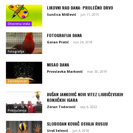
LIKOVNI RAD DANA: PROLEĆNO DRVO
Sunčica Miščević
-
jun 11, 2015
Otvorena vrata
FOTOGRAFIJA DANA
Goran Protić
-
nov 24, 2018
Fotografija
MISAO DANA
Prvoslavka Marković
-
mar 30, 2019
Zanimljivosti
DUŠAN JANKOVIĆ NOVI VITEZ LJUBIČEVSKIH
KONJIČKIH IGARA
Zoran Todorović
-
sep 6, 2022
Priključenija
SLOBODAN KOVAČ OSVAJA RUSIJU
Uroš Selenić
-
jun 4, 2018