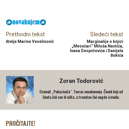
Facebook
X
Email
Prethodni tekst
Sledeći tekst
Atelje Marine Veselinović
Marginalije o knjizi
„Mesečari“ Miloša Nastića,
Ivana Despotovića i Danijela
Đukića
Zoran Todorović
Osnivač „Pokazivača“. Tvorac novakovanja. Čovek koji od
života želi sve ili ništa, a trenutno živi negde između.
PROČITAJTE!