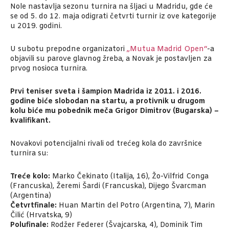
Nole nastavlja sezonu turnira na šljaci u Madridu, gde će
se od 5. do 12. maja odigrati četvrti turnir iz ove kategorije
u 2019. godini.
U subotu prepodne organizatori
„Mutua Madrid Open“
-a
objavili su parove glavnog žreba, a Novak je postavljen za
prvog nosioca turnira.
Prvi teniser sveta i šampion Madrida iz 2011. i 2016.
godine biće slobodan na startu, a protivnik u drugom
kolu biće mu pobednik meča Grigor Dimitrov (Bugarska) –
kvalifikant.
Novakovi potencijalni rivali od trećeg kola do završnice
turnira su:
Treće kolo:
Marko Čekinato (Italija, 16), Žo-Vilfrid Conga
(Francuska), Žeremi Šardi (Francuska), Dijego Švarcman
(Argentina)
Četvrtfinale:
Huan Martin del Potro (Argentina, 7), Marin
Čilić (Hrvatska, 9)
Polufinale:
Rodžer Federer (Švajcarska, 4), Dominik Tim