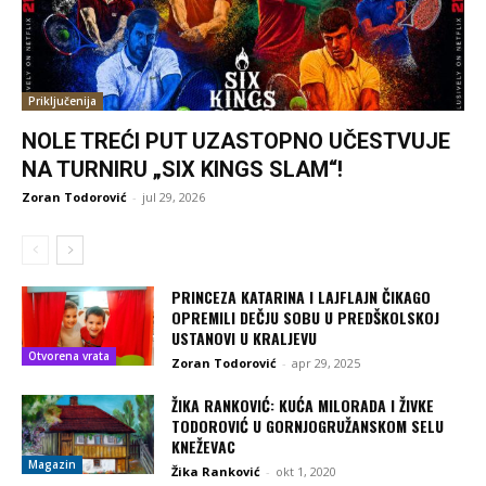
Priključenija
NOLE TREĆI PUT UZASTOPNO UČESTVUJE
NA TURNIRU „SIX KINGS SLAM“!
Zoran Todorović
-
jul 29, 2026
PRINCEZA KATARINA I LAJFLAJN ČIKAGO
OPREMILI DEČJU SOBU U PREDŠKOLSKOJ
USTANOVI U KRALJEVU
Otvorena vrata
Zoran Todorović
-
apr 29, 2025
ŽIKA RANKOVIĆ: KUĆA MILORADA I ŽIVKE
TODOROVIĆ U GORNJOGRUŽANSKOM SELU
KNEŽEVAC
Magazin
Žika Ranković
-
okt 1, 2020