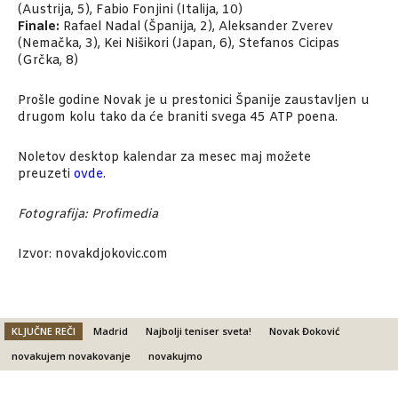
(Austrija, 5), Fabio Fonjini (Italija, 10)
Finale:
Rafael Nadal (Španija, 2), Aleksander Zverev
(Nemačka, 3), Kei Nišikori (Japan, 6), Stefanos Cicipas
(Grčka, 8)
Prošle godine Novak je u prestonici Španije zaustavljen u
drugom kolu tako da će braniti svega 45 ATP poena.
Noletov desktop kalendar za mesec maj možete
preuzeti
ovde
.
Fotografija: Profimedia
Izvor: novakdjokovic.com
KLJUČNE REČI
Madrid
Najbolji teniser sveta!
Novak Đoković
novakujem novakovanje
novakujmo