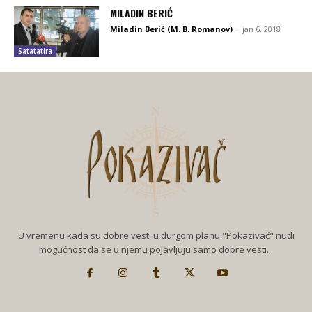
MILADIN BERIĆ
Miladin Berić (M. B. Romanov)
-
jan 6, 2018
Satatatira
U vremenu kada su dobre vesti u durgom planu "Pokazivač" nudi
mogućnost da se u njemu pojavljuju samo dobre vesti...