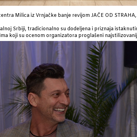
centra Milica iz Vrnjačke banje revijom JAČE OD STRAHA, ž
oj Srbiji, tradicionalno su dodeljena i priznaja istaknut
ima koji su ocenom organizatora proglašeni najstilizovaniji