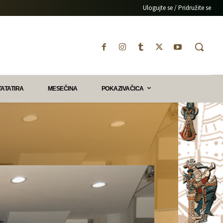
Ulogujte se / Pridružite se
TATATIRA
MESEČINA
POKAZIVAČICA