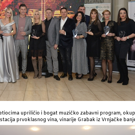
etiocima upriličio i bogat muzičko zabavni program, okup
tacija prvoklasnog vina, vinarije Grabak iz Vrnjačke banj