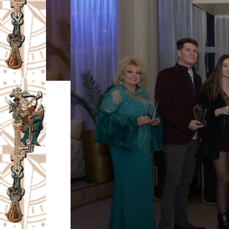
I
V
A
Č