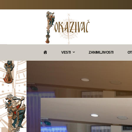
P
VESTI
ZANIMLJIVOSTI
OT
O
K
A
Z