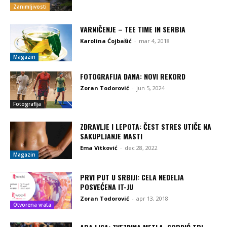
Zanimljivosti
VARNIČENJE – TEE TIME IN SERBIA
Karolina Ćojbašić
-
mar 4, 2018
Magazin
FOTOGRAFIJA DANA: NOVI REKORD
Zoran Todorović
-
jun 5, 2024
Fotografija
ZDRAVLJE I LEPOTA: ČEST STRES UTIČE NA
SAKUPLJANJE MASTI
Ema Vitković
-
dec 28, 2022
Magazin
PRVI PUT U SRBIJI: CELA NEDELJA
POSVEĆENA IT-JU
Zoran Todorović
-
apr 13, 2018
Otvorena vrata