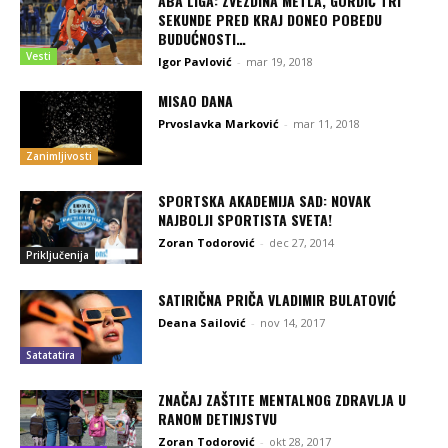
ABA LIGA: ZVEZDINA METLA, GORDIĆ TRI
SEKUNDE PRED KRAJ DONEO POBEDU
BUDUĆNOSTI…
Vesti
Igor Pavlović
-
mar 19, 2018
MISAO DANA
Prvoslavka Marković
-
mar 11, 2018
Zanimljivosti
SPORTSKA AKADEMIJA SAD: NOVAK
NAJBOLJI SPORTISTA SVETA!
Zoran Todorović
-
dec 27, 2014
Priključenija
SATIRIČNA PRIČA VLADIMIR BULATOVIĆ
Deana Sailović
-
nov 14, 2017
Satatatira
ZNAČAJ ZAŠTITE MENTALNOG ZDRAVLJA U
RANOM DETINJSTVU
Zoran Todorović
-
okt 28, 2017