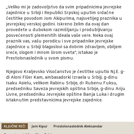
„Veliko mi je zadovoljstvo da svim pripadnicima jevrejske
zajednice u Srbiji i Republici Srpskoj uputim srdačne
čestitke povodom Jom Akipurima, najsvetijeg praznika u
jevrejskoj verskoj godini. Iskreno želim da ovaj dan
provedete u dubokom razmišljanju i produbljivanju
posvećenosti plemenitih ideala vaše vere. Neka ovaj
praznik vas, vašu porodicu i sve pripadnike jevrejske
zajednice u Srbiji blagoslovi sa dobrim zdravljem, obiljem
sreće, slogom i mirom širom sveta“, istakao je
Prestolonaslednik u svom pismu.
Njegovo Kraljevsko Visočanstvo je čestitke uputio Nj.E. g-
đi Aloni Fišer Kam, ambasadorki Izraela u Srbiji, g-dinu
Isaku Asielu, velikom Rabinu Srbije, dr Rubenu Fuksu,
predsedniku Saveza jevrejskih opština Srbije, g-dinu Ariju
Livne, predsedniku Jevrejske opštine Banja Luka i drugim
istaknutim predstavnicima jevrejske zajednice.
KLJUČNE REČI
Jom Kipur
Prestolonaslednik Aleksandar