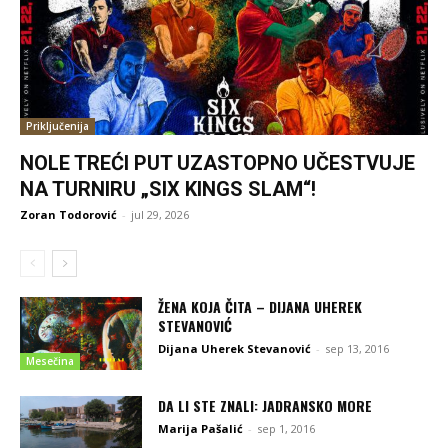
Priključenija
NOLE TREĆI PUT UZASTOPNO UČESTVUJE
NA TURNIRU „SIX KINGS SLAM“!
Zoran Todorović
-
jul 29, 2026
ŽENA KOJA ČITA – DIJANA UHEREK
STEVANOVIĆ
Dijana Uherek Stevanović
-
sep 13, 2016
Mesečina
DA LI STE ZNALI: JADRANSKO MORE
Marija Pašalić
-
sep 1, 2016