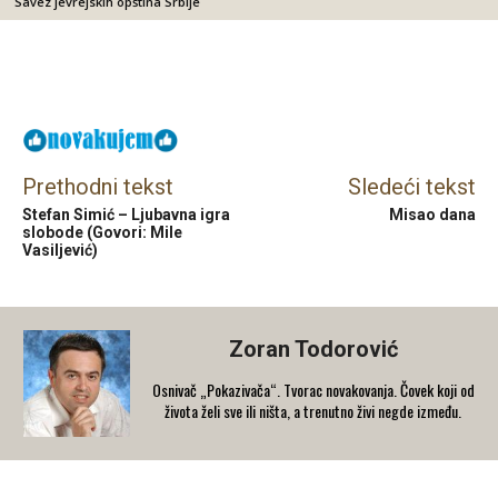
Savez jevrejskih opština Srbije
Facebook
X
Email
Prethodni tekst
Sledeći tekst
Stefan Simić – Ljubavna igra
Misao dana
slobode (Govori: Mile
Vasiljević)
Zoran Todorović
Osnivač „Pokazivača“. Tvorac novakovanja. Čovek koji od
života želi sve ili ništa, a trenutno živi negde između.