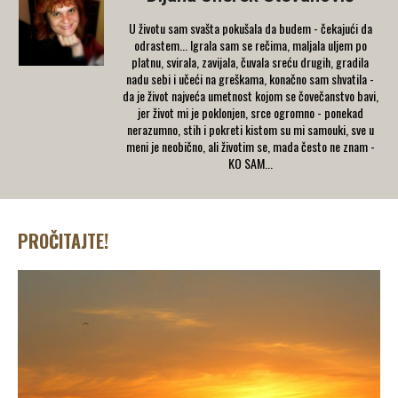
U životu sam svašta pokušala da budem - čekajući da
odrastem... Igrala sam se rečima, maljala uljem po
platnu, svirala, zavijala, čuvala sreću drugih, gradila
nadu sebi i učeći na greškama, konačno sam shvatila -
da je život najveća umetnost kojom se čovečanstvo bavi,
jer život mi je poklonjen, srce ogromno - ponekad
nerazumno, stih i pokreti kistom su mi samouki, sve u
meni je neobično, ali životim se, mada često ne znam -
KO SAM...
PROČITAJTE!