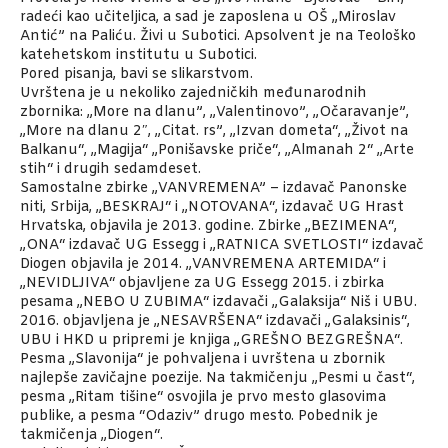
radeći kao učiteljica, a sad je zaposlena u OŠ „Miroslav
Antić” na Paliću. Živi u Subotici. Apsolvent je na Teološko
katehetskom institutu u Subotici.
Pored pisanja, bavi se slikarstvom.
Uvrštena je u nekoliko zajedničkih međunarodnih
zbornika: „More na dlanu”, „Valentinovo”, „Očaravanje”,
„More na dlanu 2″, „Citat. rs”, „Izvan dometa“, „Život na
Balkanu“, „Magija“ „Ponišavske priče“, „Almanah 2“ „Arte
stih“ i drugih sedamdeset.
Samostalne zbirke „VANVREMENA” – izdavač Panonske
niti, Srbija, „BESKRAJ“ i „NOTOVANA“, izdavač UG Hrast
Hrvatska, objavila je 2013. godine. Zbirke „BEZIMENA“,
„ONA“ izdavač UG Essegg i „RATNICA SVETLOSTI“ izdavač
Diogen objavila je 2014. „VANVREMENA ARTEMIDA“ i
„NEVIDLJIVA“ objavljene za UG Essegg 2015. i zbirka
pesama „NEBO U ZUBIMA“ izdavači „Galaksija“ Niš i UBU.
2016. objavljena je „NESAVRŠENA“ izdavači „Galaksinis“,
UBU i HKD u pripremi je knjiga „GREŠNO BEZGREŠNA“.
Pesma „Slavonija“ je pohvaljena i uvrštena u zbornik
najlepše zavičajne poezije. Na takmičenju „Pesmi u čast“,
pesma „Ritam tišine“ osvojila je prvo mesto glasovima
publike, a pesma “Odaziv” drugo mesto. Pobednik je
takmičenja „Diogen“.