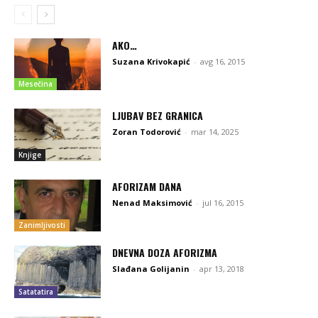
AKO…
Suzana Krivokapić
-
avg 16, 2015
Mesečina
LJUBAV BEZ GRANICA
Zoran Todorović
-
mar 14, 2025
Knjige
AFORIZAM DANA
Nenad Maksimović
-
jul 16, 2015
Zanimljivosti
DNEVNA DOZA AFORIZMA
Slađana Golijanin
-
apr 13, 2018
Satatatira