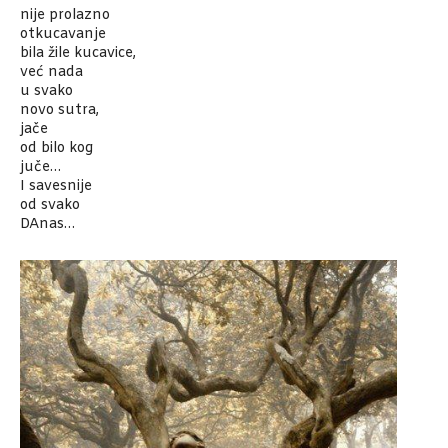
nije prolazno
otkucavanje
bila žile kucavice,
već nada
u svako
novo sutra,
jače
od bilo kog
juče…
I savesnije
od svako
DAnas…