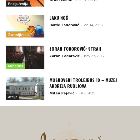
Priključenija
LAKU NOĆ
Đorđe Todorović
-
jan 14, 2015
Zanimljivosti
ZORAN TODOROVIĆ: STRAH
Zoran Todorović
-
nov 27, 2017
Mesečina
MOSKOVSKI TROLEJBUS 10 – MUZEJ
ANDREJA RUBLJOVA
Milan Pajević
-
jul 9, 2025
Atelje