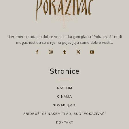
U vremenu kada su dobre vesti u durgom planu "Pokazivač" nudi
mogućnost da se u njemu pojavljuju samo dobre vesti...
Stranice
NAŠ TIM
O NAMA
NOVAKUJMO!
PRIDRUŽI SE NAŠEM TIMU, BUDI POKAZIVAČ!
KONTAKT