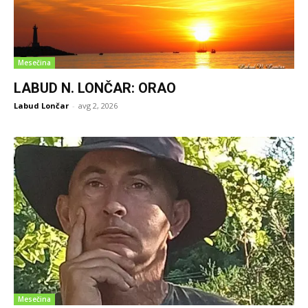
Mesečina
LABUD N. LONČAR: ORAO
Labud Lončar
-
avg 2, 2026
Mesečina