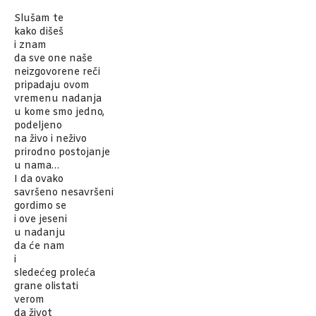
Slušam te
kako dišeš
i znam
da sve one naše
neizgovorene reči
pripadaju ovom
vremenu nadanja
u kome smo jedno,
podeljeno
na živo i neživo
prirodno postojanje
u nama…
I da ovako
savršeno nesavršeni
gordimo se
i ove jeseni
u nadanju
da će nam
i
sledećeg proleća
grane olistati
verom
da život