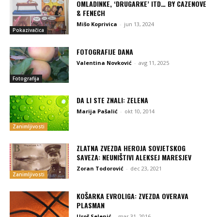
OMLADINKE, ‘DRUGARKE’ ITD… BY CAZENOVE
& FENECH
Mišo Koprivica
-
jun 13, 2024
Pokazivačica
FOTOGRAFIJE DANA
Valentina Novković
-
avg 11, 2025
Fotografija
DA LI STE ZNALI: ZELENA
Marija Pašalić
-
okt 10, 2014
Zanimljivosti
ZLATNA ZVEZDA HEROJA SOVJETSKOG
SAVEZA: NEUNIŠTIVI ALEKSEJ MARESJEV
Zoran Todorović
-
dec 23, 2021
Zanimljivosti
KOŠARKA EVROLIGA: ZVEZDA OVERAVA
PLASMAN
Uroš Selenić
-
mar 31, 2016