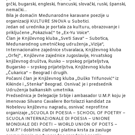
grčki, bugarski, engleski, francuski, slovački, ruski, španski,
nemački…
Bila je domaćin Međunarodne karavane poezije u
organizaciji KULTURE SNOVA u Subotici.
Jedan od urednika je portala za kulturu, obrazovanje i
priključene „Pokazivač“ te „Ex-Yu Voice“.
Član je Književnog kluba „Sveti Sava“ – Subotica,
Međunarodnog umetničkog udruženja „Vizija“,
Internacionalne zajednice stvaralaca, Književnog kluba
„Orfej“ , Književne zajednice Jugoslavije, Hrvatskog
književnog društva, Rusko – srpskog prijateljstva,
Bugarsko – srpskog prijateljstva, Književnog kluba
„Čukarica“ – Beograd i drugih.
Počasni član je Književnog kluba „Duško Trifunović“ iz
Kikinde i „Stenka“ Beograd. Osnivač je i predsednik
Udruženja balkanskih umetnika.
Predsednica je Delegacije Srbije i ambasador U.M.P. koju je
imenovao Silvano Cavaliere Bortolazzi kandidat za
Nobelovu književnu nagradu, osnivač neprofitne
organizaje „SCUOLA DI POESIA – SCHOOL OF POETRY –
SCUOLA INTERNAZIONALE DI POESIA – UNIONE
MONDIALE DEI POETI – WORLD UNION OF POETS –
U.M.P.“ i dobitnik zlatnog i platina krsta za zasluge