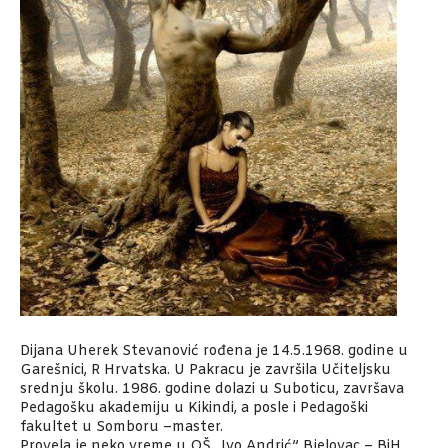
Dijana Uherek Stevanović rođena je 14.5.1968. godine u
Garešnici, R Hrvatska. U Pakracu je završila Učiteljsku
srednju školu. 1986. godine dolazi u Suboticu, završava
Pedagošku akademiju u Kikindi, a posle i Pedagoški
fakultet u Somboru –master.
Provela je neko vreme u OŠ „Ivo Andrić” Bjelovac – BiH,