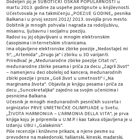
Dodeljen joj je SUBOTIČKI OSKAR POPULARNOSTI u
martu 2013. godine za uspehe postignute u književnosti.
Učestvovala je na takmičenju „POEZIJE GODINE„ pesnika
Balkana i u prvoj sezoni 2012/ 2013. osvojila prvo mesto.
Dobitnik je mnogih pohvala i nagrada za rodoljubivu,
misaonu, ljubavnu i socijalnu poeziju.
Radovi su joj objavljivani u mnogim elektronskim
časopisima i internetskim stranicama.
Ima objavljene elektronske zbirke poezije „Nedostaješ mi
ti”, „Artemida” „Drugo ja“ i zbirku u 3D varijanti.
Priređivač je „Međunarodne zbirke poezije Citat rs“,
međunarodne zbirke pesama i priča za decu „Zagrli život“
– namenjenu deci oboleloj od kancera, međunarodnih
zbirki poezije i proze „Goli život u umetnosti“ i „Na
marginama života“. Objavila je knjigu pesama i priča za
decu „Suncokretaljka“ zajedno sa svojim učenicima i
pesnicima Balkana.
Učesnik je mnogih međunarodnih pesničkih susreta i
orginizator PRVE UMETNIČKE OLIMPIJADE u Svetu.
„ŽIVOTA HARMONIJA – L’ARMONIA DELLA VITA“, je prva
knjiga koju je pripremila u U.M.P. i kao takva objavljena je u
izdanju UBU i „Galaksinis“.
Piše recenzije i kniževne prikaze, a njene pesme su
prevođene na makedonski, talijanski, kineski, mađarski,