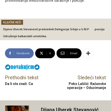
promovisanja međunarodne saradnje i poezije.
KLJUČNE REČI
Dijana Uherek Stevanović predsednik Delegacije Srbije u U.M.P.
poezija
Udruženje balkanskih umetnika.
Facebook
X
Email
Prethodni tekst
Sledeći tekst
Da li ste znali: Ca
Peko Laličić: Računske
operacije – Oduzimanje
Dijana Uherek Stevanović