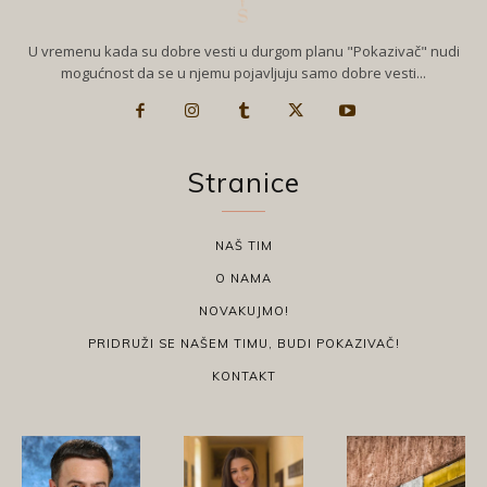
U vremenu kada su dobre vesti u durgom planu "Pokazivač" nudi
mogućnost da se u njemu pojavljuju samo dobre vesti...
Stranice
NAŠ TIM
O NAMA
NOVAKUJMO!
PRIDRUŽI SE NAŠEM TIMU, BUDI POKAZIVAČ!
KONTAKT