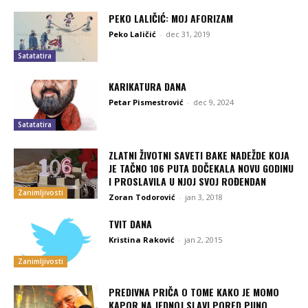
PEKO LALIČIĆ: MOJ AFORIZAM
Peko Laličić
-
dec 31, 2019
Satatatira
KARIKATURA DANA
Petar Pismestrović
-
dec 9, 2024
Satatatira
ZLATNI ŽIVOTNI SAVETI BAKE NADEŽDE KOJA
JE TAČNO 106 PUTA DOČEKALA NOVU GODINU
I PROSLAVILA U NJOJ SVOJ ROĐENDAN
Zanimljivosti
Zoran Todorović
-
jan 3, 2018
TVIT DANA
Kristina Raković
-
jan 2, 2015
Zanimljivosti
PREDIVNA PRIČA O TOME KAKO JE MOMO
KAPOR NA JEDNOJ SLAVI PORED PUNO