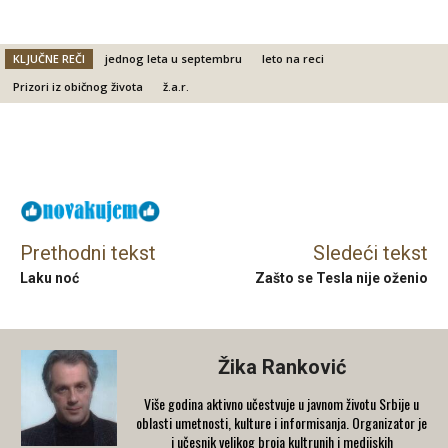
KLJUČNE REČI
jednog leta u septembru
leto na reci
Prizori iz običnog života
ž.a.r.
Facebook
X
Email
Prethodni tekst
Sledeći tekst
Laku noć
Zašto se Tesla nije oženio
Žika Ranković
Više godina aktivno učestvuje u javnom životu Srbije u
oblasti umetnosti, kulture i informisanja. Organizator je
i učesnik velikog broja kultrunih i medijskih