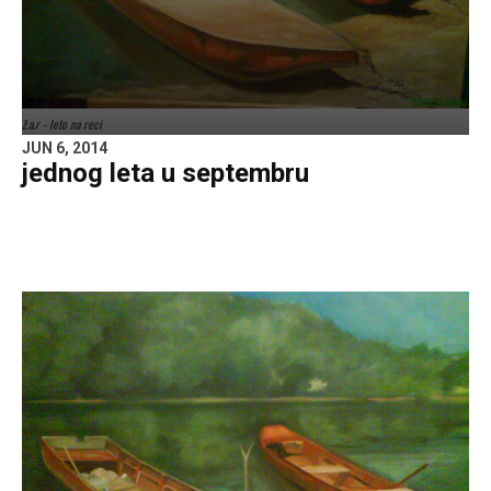
ž.a.r - leto na reci
JUN 6, 2014
jednog leta u septembru