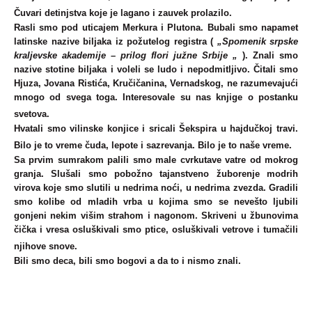
Čuvari detinjstva koje je lagano i zauvek prolazilo.
Rasli smo pod uticajem Merkura i Plutona. Bubali smo napamet
latinske nazive biljaka iz požutelog registra (
„Spomenik srpske
kraljevske akademije – prilog flori južne Srbije „
). Znali smo
nazive stotine biljaka i voleli se ludo i nepodmitljivo. Čitali smo
Hjuza, Jovana Ristića, Kručičanina, Vernadskog, ne razumevajući
mnogo od svega toga. Interesovale su nas knjige o postanku
svetova.
Hvatali smo vilinske konjice i sricali Šekspira u hajdučkoj travi.
Bilo je to vreme čuda, lepote i sazrevanja. Bilo je to naše vreme.
Sa prvim sumrakom palili smo male cvrkutave vatre od mokrog
granja. Slušali smo pobožno tajanstveno žuborenje modrih
virova koje smo slutili u nedrima noći, u nedrima zvezda. Gradili
smo kolibe od mladih vrba u kojima smo se nevešto ljubili
gonjeni nekim višim strahom i nagonom. Skriveni u žbunovima
čička i vresa osluškivali smo ptice, osluškivali vetrove i tumačili
njihove snove.
Bili smo deca, bili smo bogovi a da to i nismo znali.