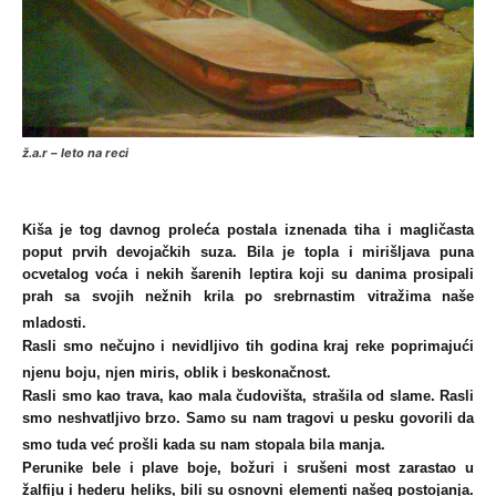
ž.a.r – leto na reci
Kiša je tog davnog proleća postala iznenada tiha i magličasta
poput prvih devojačkih suza. Bila je topla i mirišljava puna
ocvetalog voća i nekih šarenih leptira koji su danima prosipali
prah sa svojih nežnih krila po srebrnastim vitražima naše
mladosti.
Rasli smo nečujno i nevidljivo tih godina kraj reke poprimajući
njenu boju, njen miris, oblik i beskonačnost.
Rasli smo kao trava, kao mala čudovišta, strašila od slame. Rasli
smo neshvatljivo brzo. Samo su nam tragovi u pesku govorili da
smo tuda već prošli kada su nam stopala bila manja.
Perunike bele i plave boje, božuri i srušeni most zarastao u
žalfiju i hederu heliks, bili su osnovni elementi našeg postojanja.