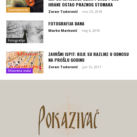
HRANE OSTAO PRAZNOG STOMAKA
Zanimljivosti
Zoran Todorović
-
nov 25, 2018
FOTOGRAFIJA DANA
Marko Marković
-
maj 6, 2018
Fotografija
ZAVRŠNI ISPIT: KOJE SU RAZLIKE U ODNOSU
NA PROŠLU GODINU
Zoran Todorović
-
jun 12, 2017
Otvorena vrata