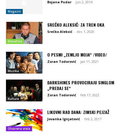
Bojana Pudar
-
jun 2, 2014
Magazin
SREĆKO ALEKSIĆ: ZA TREN OKA
Srećko Aleksić
-
dec 1, 2020
Mesečina
O PESMI „ZEMLJO MOJA“ /VIDEO/
Zoran Todorović
-
jan 11, 2021
Muzika
DARKSHINES PROVOCIRAJU SINGLOM
„PREDAJ SE“
Zoran Todorović
-
feb 17, 2022
Kultura
LIKOVNI RAD DANA: ZIMSKI PEJZAŽ
Jovanka Ignjatović
-
feb 2, 2017
Otvorena vrata