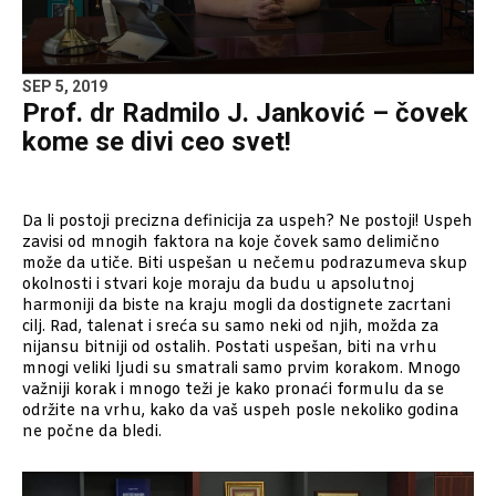
SEP 5, 2019
Prof. dr Radmilo J. Janković – čovek
kome se divi ceo svet!
Da li postoji precizna definicija za uspeh? Ne postoji! Uspeh
zavisi od mnogih faktora na koje čovek samo delimično
može da utiče. Biti uspešan u nečemu podrazumeva skup
okolnosti i stvari koje moraju da budu u apsolutnoj
harmoniji da biste na kraju mogli da dostignete zacrtani
cilj. Rad, talenat i sreća su samo neki od njih, možda za
nijansu bitniji od ostalih. Postati uspešan, biti na vrhu
mnogi veliki ljudi su smatrali samo prvim korakom. Mnogo
važniji korak i mnogo teži je kako pronaći formulu da se
održite na vrhu, kako da vaš uspeh posle nekoliko godina
ne počne da bledi.