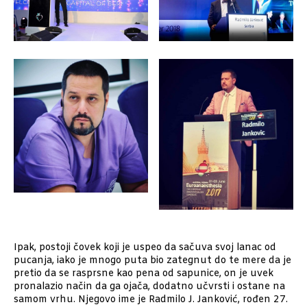
Ipak, postoji čovek koji je uspeo da sačuva svoj lanac od
pucanja, iako je mnogo puta bio zategnut do te mere da je
pretio da se rasprsne kao pena od sapunice, on je uvek
pronalazio način da ga ojača, dodatno učvrsti i ostane na
samom vrhu. Njegovo ime je
Radmilo J. Janković, rođen 27.