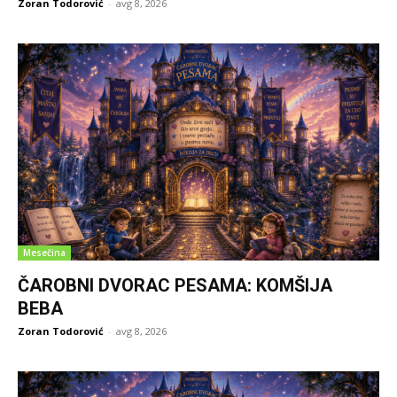
Zoran Todorović
-
avg 8, 2026
Mesečina
ČAROBNI DVORAC PESAMA: KOMŠIJA
BEBA
Zoran Todorović
-
avg 8, 2026