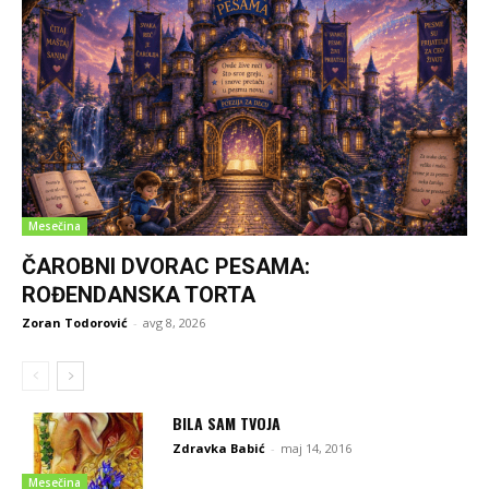
Mesečina
ČAROBNI DVORAC PESAMA:
ROĐENDANSKA TORTA
Zoran Todorović
-
avg 8, 2026
BILA SAM TVOJA
Zdravka Babić
-
maj 14, 2016
Mesečina