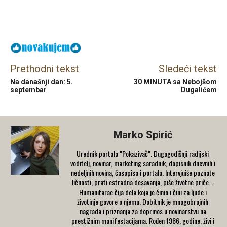
Facebook
X
Email
Prethodni tekst
Sledeći tekst
Na današnji dan: 5.
30 MINUTA sa Nebojšom
septembar
Dugalićem
Marko Spirić
Urednik portala "Pokazivač". Dugogodišnji radijski
voditelj, novinar, marketing saradnik, dopisnik dnevnih i
nedeljnih novina, časopisa i portala. Intervjuiše poznate
ličnosti, prati estradna desavanja, piše životne priče...
Humanitarac čija dela koja je činio i čini za ljude i
životinje govore o njemu. Dobitnik je mnogobrojnih
nagrada i priznanja za doprinos u novinarstvu na
prestižnim manifestacijama. Rođen 1986. godine, živi i