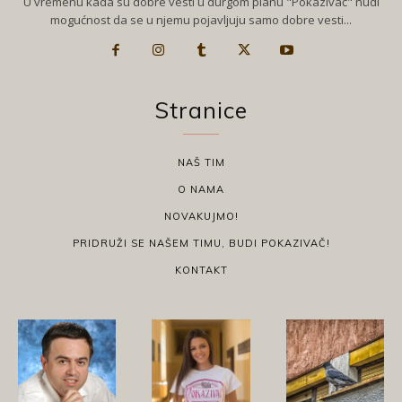
U vremenu kada su dobre vesti u durgom planu "Pokazivač" nudi
mogućnost da se u njemu pojavljuju samo dobre vesti...
Stranice
NAŠ TIM
O NAMA
NOVAKUJMO!
PRIDRUŽI SE NAŠEM TIMU, BUDI POKAZIVAČ!
KONTAKT