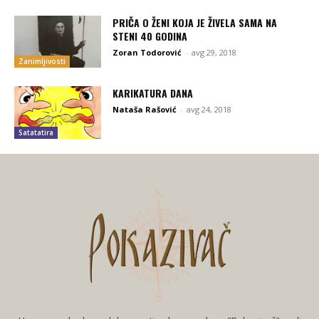
PRIČA O ŽENI KOJA JE ŽIVELA SAMA NA
STENI 40 GODINA
Zoran Todorović
-
avg 29, 2018
Zanimljivosti
KARIKATURA DANA
Nataša Rašović
-
avg 24, 2018
Satatatira