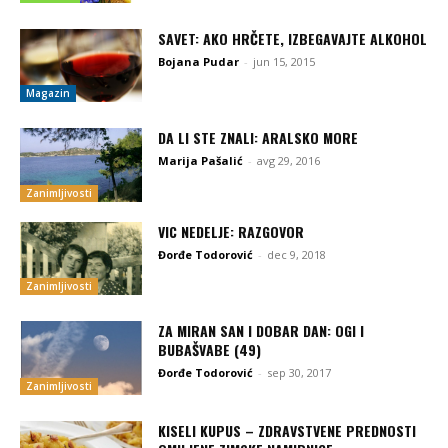
SAVET: AKO HRČETE, IZBEGAVAJTE ALKOHOL
Bojana Pudar
-
jun 15, 2015
Magazin
DA LI STE ZNALI: ARALSKO MORE
Marija Pašalić
-
avg 29, 2016
Zanimljivosti
VIC NEDELJE: RAZGOVOR
Đorđe Todorović
-
dec 9, 2018
Zanimljivosti
ZA MIRAN SAN I DOBAR DAN: OGI I
BUBAŠVABE (49)
Đorđe Todorović
-
sep 30, 2017
Zanimljivosti
KISELI KUPUS – ZDRAVSTVENE PREDNOSTI