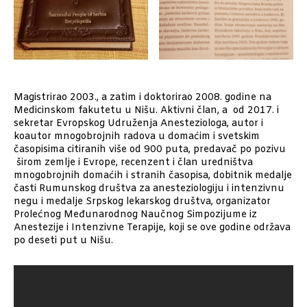
Magistrirao 2003., a zatim i doktorirao 2008. godine na
Medicinskom fakutetu u Nišu. Aktivni član, a od 2017. i
sekretar Evropskog Udruženja Anesteziologa, autor i
koautor mnogobrojnih radova u domaćim i svetskim
časopisima citiranih više od 900 puta, predavač po pozivu
širom zemlje i Evrope, recenzent i član uredništva
mnogobrojnih domaćih i stranih časopisa, dobitnik medalje
časti Rumunskog društva za anesteziologiju i intenzivnu
negu i medalje Srpskog lekarskog društva, organizator
Prolećnog Međunarodnog Naučnog Simpozijume iz
Anestezije i Intenzivne Terapije, koji se ove godine održava
po deseti put u Nišu.