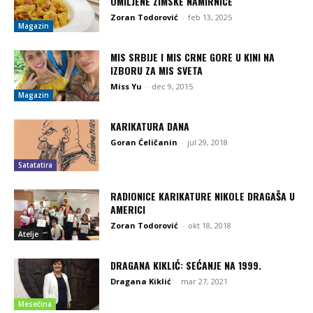
OMILJENE ZIMSKE NAMIRNICE
Zoran Todorović
-
feb 13, 2025
Magazin
MIS SRBIJE I MIS CRNE GORE U KINI NA
IZBORU ZA MIS SVETA
Miss Yu
-
dec 9, 2015
Magazin
KARIKATURA DANA
Goran Ćeličanin
-
jul 29, 2018
Satatatira
RADIONICE KARIKATURE NIKOLE DRAGAŠA U
AMERICI
Zoran Todorović
-
okt 18, 2018
Atelje
DRAGANA KIKLIĆ: SEĆANJE NA 1999.
Dragana Kiklić
-
mar 27, 2021
Mesečina