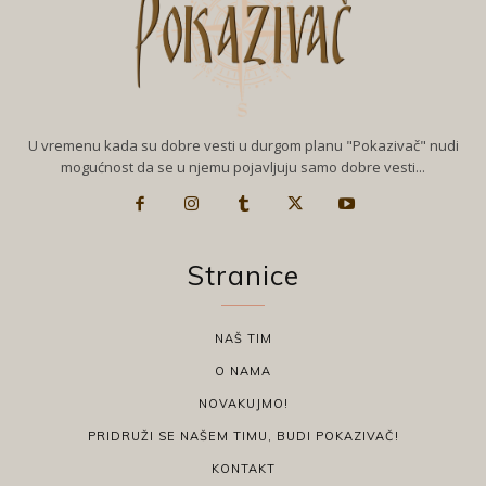
U vremenu kada su dobre vesti u durgom planu "Pokazivač" nudi
mogućnost da se u njemu pojavljuju samo dobre vesti...
Stranice
NAŠ TIM
O NAMA
NOVAKUJMO!
PRIDRUŽI SE NAŠEM TIMU, BUDI POKAZIVAČ!
KONTAKT