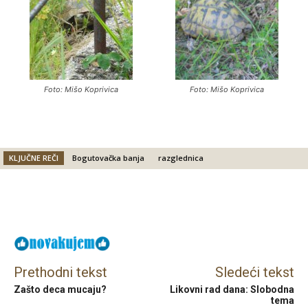
Foto: Mišo Koprivica
Foto: Mišo Koprivica
KLJUČNE REČI
Bogutovačka banja
razglednica
Facebook
X
Email
Prethodni tekst
Sledeći tekst
Zašto deca mucaju?
Likovni rad dana: Slobodna
tema