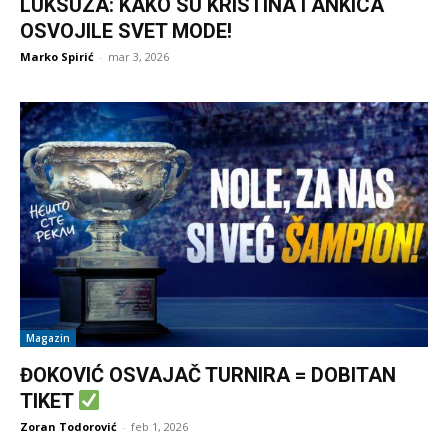
LUKSUZA: KAKO SU KRISTINA I ANKICA
OSVOJILE SVET MODE!
Marko Spirić
-
mar 3, 2026
Magazin
ĐOKOVIĆ OSVAJAČ TURNIRA = DOBITAN
TIKET
Zoran Todorović
-
feb 1, 2026