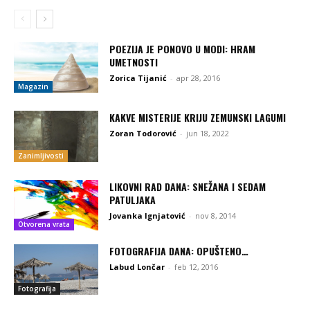
POEZIJA JE PONOVO U MODI: HRAM
UMETNOSTI
Zorica Tijanić
-
apr 28, 2016
Magazin
KAKVE MISTERIJE KRIJU ZEMUNSKI LAGUMI
Zoran Todorović
-
jun 18, 2022
Zanimljivosti
LIKOVNI RAD DANA: SNEŽANA I SEDAM
PATULJAKA
Jovanka Ignjatović
-
nov 8, 2014
Otvorena vrata
FOTOGRAFIJA DANA: OPUŠTENO…
Labud Lončar
-
feb 12, 2016
Fotografija