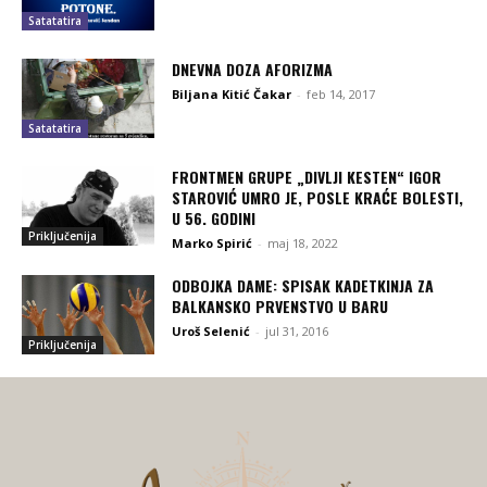
Satatatira
DNEVNA DOZA AFORIZMA
Biljana Kitić Čakar
-
feb 14, 2017
Satatatira
FRONTMEN GRUPE „DIVLJI KESTEN“ IGOR
STAROVIĆ UMRO JE, POSLE KRAĆE BOLESTI,
U 56. GODINI
Priključenija
Marko Spirić
-
maj 18, 2022
ODBOJKA DAME: SPISAK KADETKINJA ZA
BALKANSKO PRVENSTVO U BARU
Uroš Selenić
-
jul 31, 2016
Priključenija