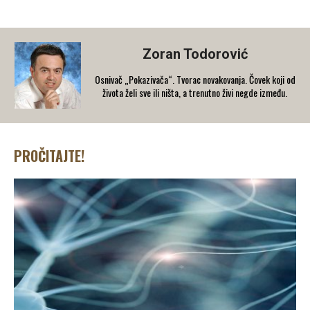
Zoran Todorović
Osnivač „Pokazivača“. Tvorac novakovanja. Čovek koji od
života želi sve ili ništa, a trenutno živi negde između.
PROČITAJTE!