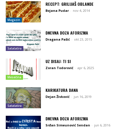
RECEPT: GRILIJAŠ OBLANDE
Bojana Pudar
-
nov 4, 2014
Magazin
DNEVNA DOZA AFORIZMA
Dragana Pašić
-
okt 23, 2015
Satatatira
UZ DISAJ: TI SI
Zoran Todorović
-
apr 6, 2025
Mesečina
KARIKATURA DANA
Dejan Živković
-
jun 16, 2019
Satatatira
DNEVNA DOZA AFORIZMA
Srđan Simeunović Sendan
-
jun 6, 2016