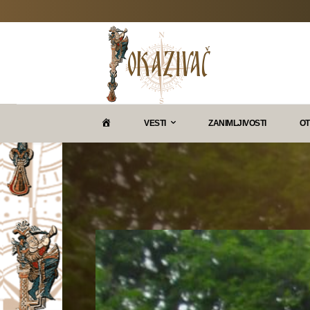
P
VESTI
ZANIMLJIVOSTI
OT
O
K
A
Z