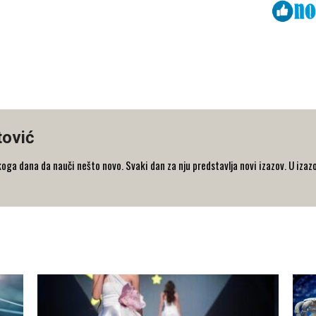
Viber
ReddIt
tović
koga dana da nauči nešto novo. Svaki dan za nju predstavlja novi izazov. U iza