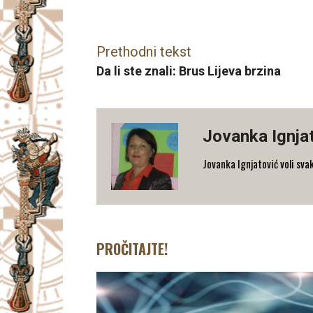
Facebook
X
Email
Prethodni tekst
Da li ste znali: Brus Lijeva brzina
Jovanka Ignja
Jovanka Ignjatović voli sva
PROČITAJTE!