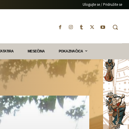
Ulogujte se / Pridružite se
TATATIRA
MESEČINA
POKAZIVAČICA