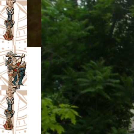
I
V
A
Č