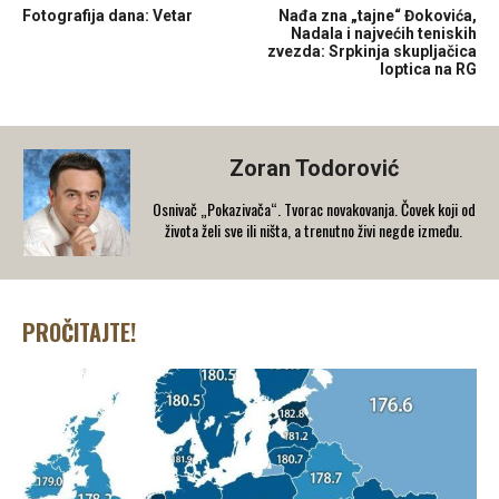
Fotografija dana: Vetar
Nađa zna „tajne“ Đokovića,
Nadala i najvećih teniskih
zvezda: Srpkinja skupljačica
loptica na RG
Zoran Todorović
Osnivač „Pokazivača“. Tvorac novakovanja. Čovek koji od
života želi sve ili ništa, a trenutno živi negde između.
PROČITAJTE!