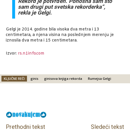
Rekord je potvrđen. Ponosna sam što
sam drugi put svetska rekorderka“,
rekla je Gelgi.
Gelgi je 2014. godine bila visoka dva metra i 13
centimetara, a njena visina na poslednjem merenju je
iznosila dva metra i 15 centimetara.
Izvor:
rs.n1info.com
KLJUČNE REČI
ginis
ginisova knjiga rekorda
Rumejsa Gelgi
Facebook
X
Email
Prethodni tekst
Sledeći tekst