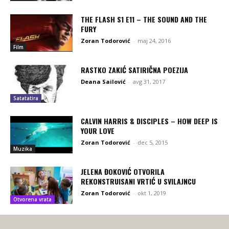
THE FLASH S1 E11 – THE SOUND AND THE
FURY
Zoran Todorović
-
maj 24, 2016
Film
RASTKO ZAKIĆ SATIRIČNA POEZIJA
Deana Sailović
-
avg 31, 2017
Satatatira
CALVIN HARRIS & DISCIPLES – HOW DEEP IS
YOUR LOVE
Zoran Todorović
-
dec 5, 2015
Muzika
JELENA ĐOKOVIĆ OTVORILA
REKONSTRUISANI VRTIĆ U SVILAJNCU
Zoran Todorović
-
okt 1, 2019
Otvorena vrata