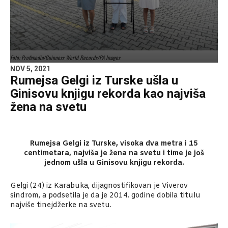
Foto: Profimedia/Guinness World Records/PA Images
NOV 5, 2021
Rumejsa Gelgi iz Turske ušla u
Ginisovu knjigu rekorda kao najviša
žena na svetu
Rumejsa Gelgi iz Turske, visoka dva metra i 15
centimetara, najviša je žena na svetu i time je još
jednom ušla u Ginisovu knjigu rekorda.
Gelgi (24) iz Karabuka, dijagnostifikovan je Viverov
sindrom, a podsetila je da je 2014. godine dobila titulu
najviše tinejdžerke na svetu.