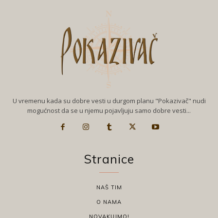
U vremenu kada su dobre vesti u durgom planu "Pokazivač" nudi
mogućnost da se u njemu pojavljuju samo dobre vesti...
Stranice
NAŠ TIM
O NAMA
NOVAKUJMO!