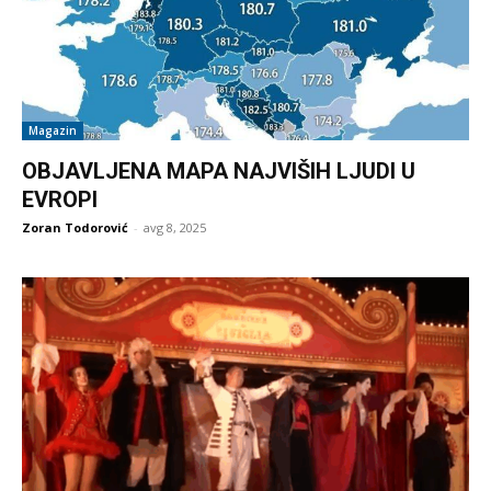
Magazin
OBJAVLJENA MAPA NAJVIŠIH LJUDI U
EVROPI
Zoran Todorović
-
avg 8, 2025