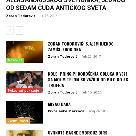
OD SEDAM ČUDA ANTIČKOG SVETA
Zoran Todorović
-
jul 16, 2025
ZORAN TODOROVIĆ: SJAJEM NJENOG
ZAMIŠLJENOG OKA
Zoran Todorović
-
feb 20, 2017
Mesečina
NOLE: PRINCIPI DONOŠENJA ODLUKA U VEZI
SA MOJIM TELOM SU VAŽNIJI OD BILO KOJEG
TROFEJA
Pokazivač pokazuje
Zoran Todorović
-
feb 15, 2022
MISAO DANA
Prvoslavka Marković
-
maj 24, 2019
Zanimljivosti
UVRNUTE BASNE EMBROUZ BIRS