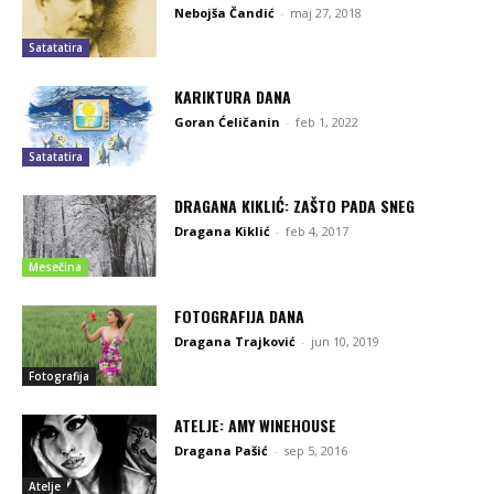
Nebojša Čandić
-
maj 27, 2018
Satatatira
KARIKTURA DANA
Goran Ćeličanin
-
feb 1, 2022
Satatatira
DRAGANA KIKLIĆ: ZAŠTO PADA SNEG
Dragana Kiklić
-
feb 4, 2017
Mesečina
FOTOGRAFIJA DANA
Dragana Trajković
-
jun 10, 2019
Fotografija
ATELJE: AMY WINEHOUSE
Dragana Pašić
-
sep 5, 2016
Atelje