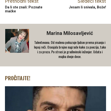
Prethodni tekst
Sledeći tekst
Da li ste znali: Poznate
Jesam li snivala, Bože!
mačke
Marina Milosavljević
Talentovana. Od malena pokazuje ljubav prema pisanju i
lepoj reči. Osvajala brojne nagrade kako za poeziju, tako
i za prozu. Po struci je građevinski inženjer. Udata i
majka dvoje dece.
PROČITAJTE!