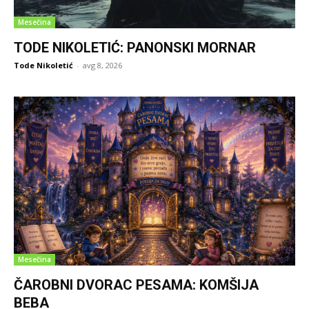
Mesečina
TODE NIKOLETIĆ: PANONSKI MORNAR
Tode Nikoletić
-
avg 8, 2026
Mesečina
ČAROBNI DVORAC PESAMA: KOMŠIJA
BEBA