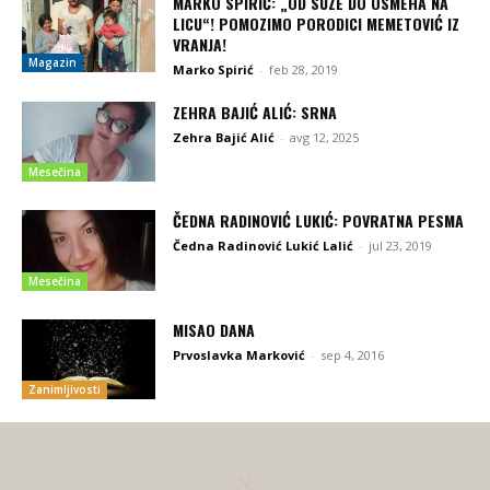
MARKO SPIRIĆ: „OD SUZE DO OSMEHA NA
LICU“! POMOZIMO PORODICI MEMETOVIĆ IZ
VRANJA!
Magazin
Marko Spirić
-
feb 28, 2019
ZEHRA BAJIĆ ALIĆ: SRNA
Zehra Bajić Alić
-
avg 12, 2025
Mesečina
ČEDNA RADINOVIĆ LUKIĆ: POVRATNA PESMA
Čedna Radinović Lukić Lalić
-
jul 23, 2019
Mesečina
MISAO DANA
Prvoslavka Marković
-
sep 4, 2016
Zanimljivosti