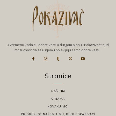
U vremenu kada su dobre vesti u durgom planu "Pokazivač" nudi
mogućnost da se u njemu pojavljuju samo dobre vesti...
Stranice
NAŠ TIM
O NAMA
NOVAKUJMO!
PRIDRUŽI SE NAŠEM TIMU, BUDI POKAZIVAČ!