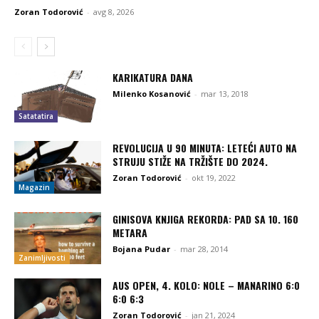
Zoran Todorović
-
avg 8, 2026
KARIKATURA DANA
Milenko Kosanović
-
mar 13, 2018
Satatatira
REVOLUCIJA U 90 MINUTA: LETEĆI AUTO NA
STRUJU STIŽE NA TRŽIŠTE DO 2024.
Zoran Todorović
-
okt 19, 2022
Magazin
GINISOVA KNJIGA REKORDA: PAD SA 10. 160
METARA
Bojana Pudar
-
mar 28, 2014
Zanimljivosti
AUS OPEN, 4. KOLO: NOLE – MANARINO 6:0
6:0 6:3
Zoran Todorović
-
jan 21, 2024