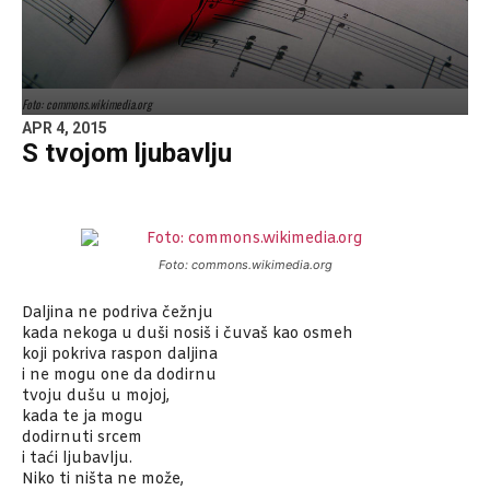
Foto: commons.wikimedia.org
APR 4, 2015
S tvojom ljubavlju
Foto: commons.wikimedia.org
Daljina ne podriva čežnju
kada nekoga u duši nosiš i čuvaš kao osmeh
koji pokriva raspon daljina
i ne mogu one da dodirnu
tvoju dušu u mojoj,
kada te ja mogu
dodirnuti srcem
i taći ljubavlju.
Niko ti ništa ne može,