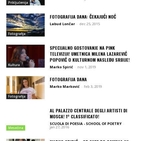
Priključenija
FOTOGRAFIJA DANA: ČEKAJUĆI NOĆ
Labud Lončar
-
dec 25, 2015
Fotografija
SPECIJALNO GOSTOVANJE NA PINK
TELEVIZIJI! UMETNICA MILENA LAZAREVIĆ
POPOVIĆ O KULTURNOM NASLEĐU SRBIJE!
Kultura
Marko Spirić
-
nov 1, 2019
FOTOGRAFIJA DANA
Marko Marković
-
feb 3, 2019
Fotografija
AL PALAZZO CENTRALE DEGLI ARTISTI DI
MOSCA! 1° CLASSIFICATO!
SCUOLA DI POESIA - SCHOOL OF POETRY
-
jan 27, 2016
Mesečina