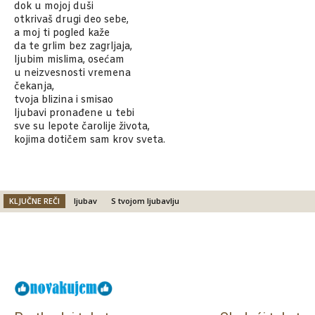
dok u mojoj duši
otkrivaš drugi deo sebe,
a moj ti pogled kaže
da te grlim bez zagrljaja,
ljubim mislima, osećam
u neizvesnosti vremena
čekanja,
tvoja blizina i smisao
ljubavi pronađene u tebi
sve su lepote čarolije života,
kojima dotičem sam krov sveta.
KLJUČNE REČI
ljubav
S tvojom ljubavlju
Facebook
X
Email