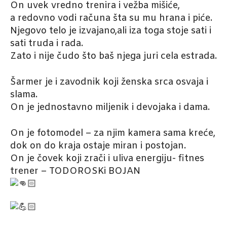
On uvek vredno trenira i vežba mišiće,
a redovno vodi računa šta su mu hrana i piće.
Njegovo telo je izvajano,ali iza toga stoje sati i
sati truda i rada.
Zato i nije čudo što baš njega juri cela estrada.
Šarmer je i zavodnik koji ženska srca osvaja i
slama.
On je jednostavno miljenik i devojaka i dama.
On je fotomodel – za njim kamera sama kreće,
dok on do kraja ostaje miran i postojan.
On je čovek koji zrači i uliva energiju- fitnes
trener – TODOROSKi BOJAN