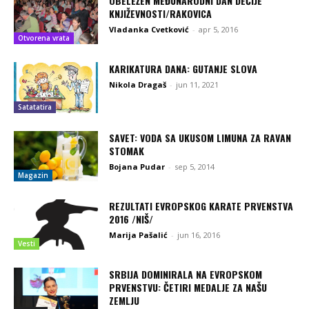
OBELEŽEN MEĐUNARODNI DAN DEČIJE
KNJIŽEVNOSTI/RAKOVICA
Vladanka Cvetković
-
apr 5, 2016
Otvorena vrata
KARIKATURA DANA: GUTANJE SLOVA
Nikola Dragaš
-
jun 11, 2021
Satatatira
SAVET: VODA SA UKUSOM LIMUNA ZA RAVAN
STOMAK
Bojana Pudar
-
sep 5, 2014
Magazin
REZULTATI EVROPSKOG KARATE PRVENSTVA
2016 /NIŠ/
Marija Pašalić
-
jun 16, 2016
Vesti
SRBIJA DOMINIRALA NA EVROPSKOM
PRVENSTVU: ČETIRI MEDALJE ZA NAŠU
ZEMLJU