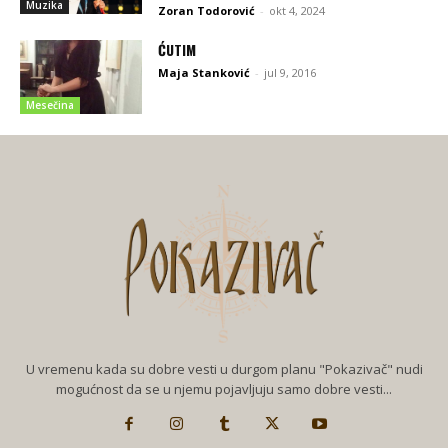
Muzika
Zoran Todorović
-
okt 4, 2024
ĆUTIM
Maja Stanković
-
jul 9, 2016
Mesečina
U vremenu kada su dobre vesti u durgom planu "Pokazivač" nudi
mogućnost da se u njemu pojavljuju samo dobre vesti...