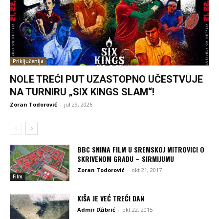
Priključenija
NOLE TREĆI PUT UZASTOPNO UČESTVUJE
NA TURNIRU „SIX KINGS SLAM“!
Zoran Todorović
-
jul 29, 2026
BBC SNIMA FILM U SREMSKOJ MITROVICI O
SKRIVENOM GRADU – SIRMIJUMU
Zoran Todorović
-
okt 21, 2017
Film
KIŠA JE VEĆ TREĆI DAN
Admir Džibrić
-
okt 22, 2015