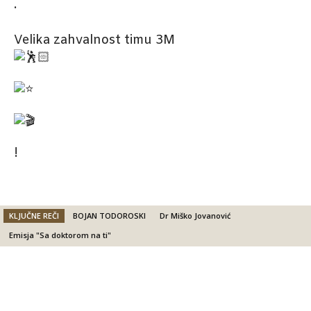
.
Velika zahvalnost timu 3M
!
KLJUČNE REČI
BOJAN TODOROSKI
Dr Miško Jovanović
Emisja "Sa doktorom na ti"
Facebook
X
Email