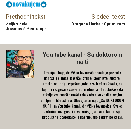
Prethodni tekst
Sledeći tekst
Željko Žele
Dragana Harkai: Optimizam
Jovanović:Pentranje
You tube kanal - Sa doktorom
na ti
Emisija u kojoj dr Miško Jovanović dočekuje poznate
ličnosti (glumce, pevače, grupe, sportiste, slikare,
umetnike i dr.) i uspešne ljude iz svih sfera života, sa
kojima razgovara sasvim prirodno na TI i pokušava da
otkrije sve ono što možda do sada nisu znali o svojim
omiljenim ličnostima. Gledajte emisiju ,,SA DOKTOROM
NA TI,, na You tube kanalu dr Miška Jovanovića. Svake
sedmice novi gost i nova emisija, a ako neku emisiju
propustite pogledajte je kasnije, ako zapratite kanal.