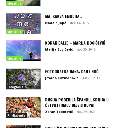
Mesečina
MA, KAKVA EMOCIJA…
Nada Kljajić
-
dec 13, 2015
Mesečina
KORAK DALJE – MARIJA BOGIČEVIĆ
Marija Bogićević
-
nov 30, 2016
Mesečina
FOTOGRAFIJA DANA: DAN I NOĆ
Jovana Kuzmanović
-
jun 20, 2017
Fotografija
RUSIJA POBEDILA ŠPANIJU, SRBIJA U
ČETVRTFINALU DEJVIS KUPA!
Zoran Todorović
-
nov 29, 2021
Priključenija