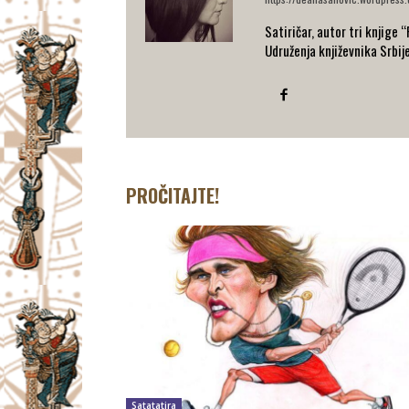
Satiričar, autor tri knjige 
Udruženja književnika Srbij
PROČITAJTE!
Satatatira