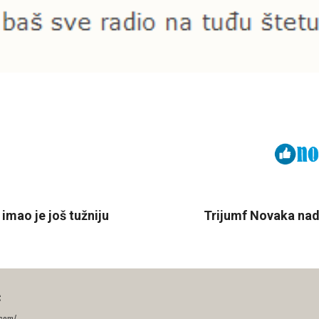
Viber
ReddIt
imao je još tužniju
Trijumf Novaka nad
ć
.com/