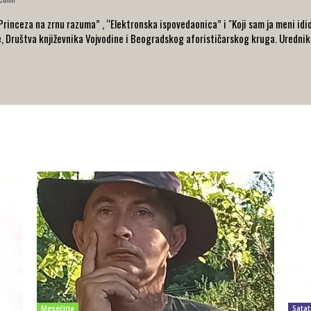
“Princeza na zrnu razuma” , “Elektronska ispovedaonica” i "Koji sam ja meni idio
e, Društva književnika Vojvodine i Beogradskog aforističarskog kruga. Urednik
Mesečina
Satat