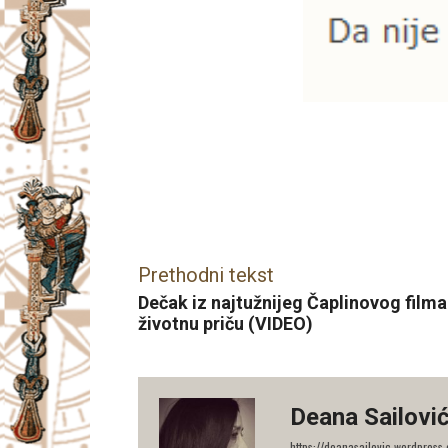
Facebook
X
Email
Prethodni tekst
Dečak iz najtužnijeg Čaplinovog filma 
životnu priču (VIDEO)
Deana Sailovi
https://deanasailovic.wordpress