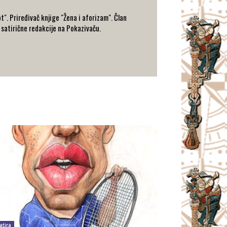
t". Priređivač knjige "Žena i aforizam". Član
 satirične redakcije na Pokazivaču.
atira