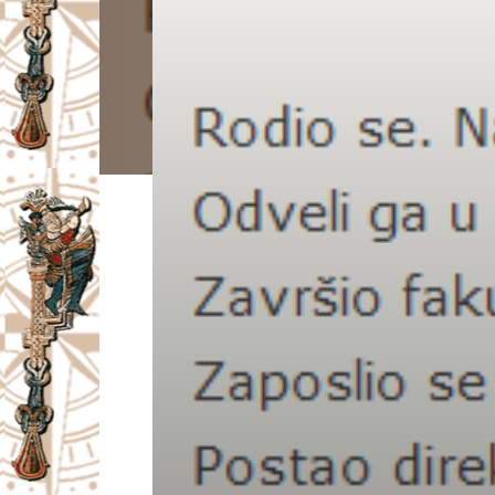
I
V
A
Č