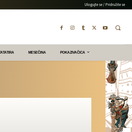
Ulogujte se / Pridružite se
TATATIRA
MESEČINA
POKAZIVAČICA