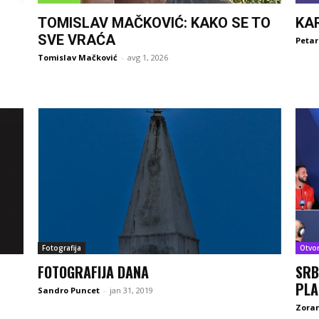
TOMISLAV MAČKOVIĆ: KAKO SE TO
KA
SVE VRAĆA
Petar
Tomislav Mačković
-
avg 1, 2026
Fotografija
Otvo
FOTOGRAFIJA DANA
SRB
PLA
Sandro Puncet
-
jan 31, 2019
Zoran