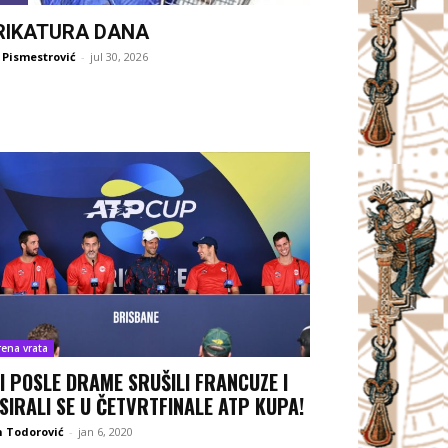
RIKATURA DANA
 Pismestrović
-
jul 30, 2026
rena vrata
I POSLE DRAME SRUŠILI FRANCUZE I
SIRALI SE U ČETVRTFINALE ATP KUPA!
 Todorović
-
jan 6, 2020