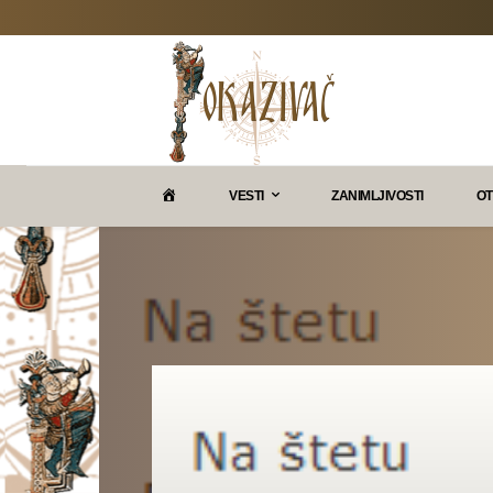
P
VESTI
ZANIMLJIVOSTI
OT
O
K
A
Z