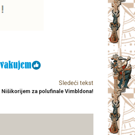
Sledeći tekst
 Nišikorijem za polufinale Vimbldona!