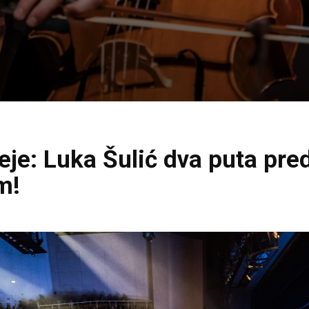
eje: Luka Šulić dva puta pr
m!