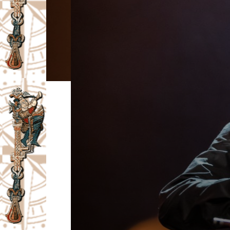
I
V
A
Č