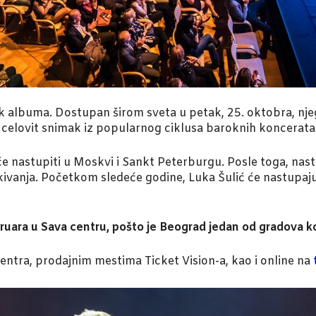
azak albuma. Dostupan širom sveta u petak, 25. oktobra, nj
je celovit snimak iz popularnog ciklusa baroknih koncerata 
će nastupiti u Moskvi i Sankt Peterburgu. Posle toga, nas
kivanja. Početkom sledeće godine, Luka Šulić će nastupaju
ruara u Sava centru, pošto je Beograd jedan od gradova koj
centra, prodajnim mestima Ticket Vision-a, kao i online na