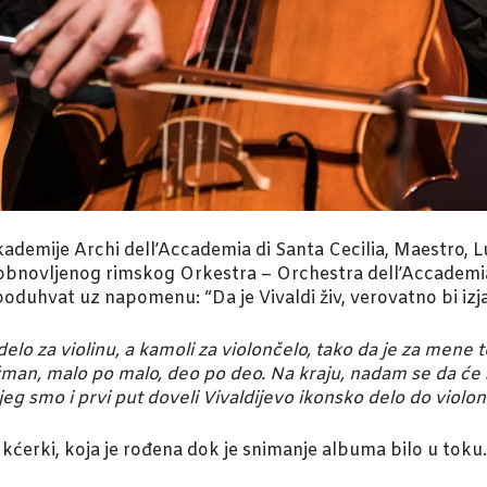
ademije Archi dell’Accademia di Santa Cecilia, Maestro, Lu
bnovljenog rimskog Orkestra – Orchestra dell’Accademia 
duhvat uz napomenu: “Da je Vivaldi živ, verovatno bi izjav
delo za violinu, a kamoli za violončelo, tako da je za mene 
an, malo po malo, deo po deo. Na kraju, nadam se da će slu
 smo i prvi put doveli Vivaldijevo ikonsko delo do violon
 kćerki, koja je rođena dok je snimanje albuma bilo u toku.