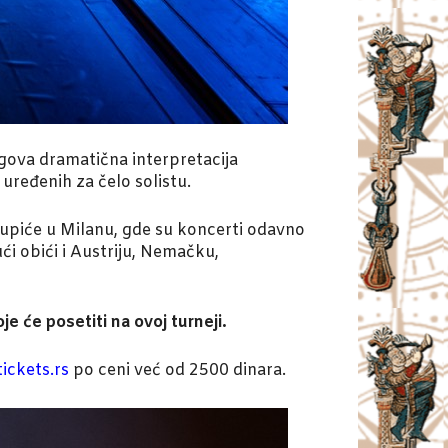
egova dramatična interpretacija
uređenih za čelo solistu.
tupiće u Milanu, gde su koncerti odavno
ći obići i Austriju, Nemačku,
e će posetiti na ovoj turneji.
tickets.rs
po ceni već od 2500 dinara.