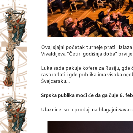
Ovaj sjajni početak turneje prati i izl
Vivaldijeva “Četiri godišnja doba” prvi 
Luka sada pakuje kofere za Rusiju, gde 
rasprodati i gde publika ima visoka oče
Švajcarsku…
Srpska publika moći će da ga čuje 6. feb
Ulaznice su u prodaji na blagajni Sava 