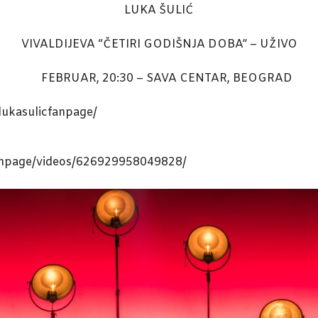
LUKA ŠULIĆ
VIVALDIJEVA “ČETIRI GODIŠNJA DOBA” – UŽIVO
FEBRUAR, 20:30 – SAVA CENTAR, BEOGRAD
ukasulicfanpage/
anpage/videos/626929958049828/