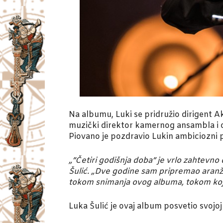
Na albumu, Luki se pridružio dirigent Ak
muzički direktor kamernog ansambla i o
Piovano je pozdravio Lukin ambiciozni po
„
”Četiri godišnja doba
” je vrlo zahtevno 
Šulić. „Dve godine sam pripremao aranžm
tokom snimanja ovog albuma, tokom kojeg
Luka Šulić je ovaj album posvetio svojoj