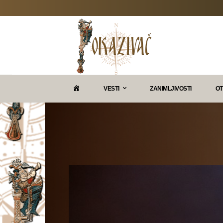
P
VESTI
ZANIMLJIVOSTI
OT
O
K
A
Z