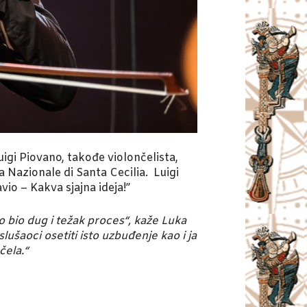
igi Piovano, takođe violončelista,
Nazionale di Santa Cecilia. Luigi
io – Kakva sjajna ideja!”
to bio dug i težak proces“, kaže Luka
šaoci osetiti isto uzbuđenje kao i ja
čela.“