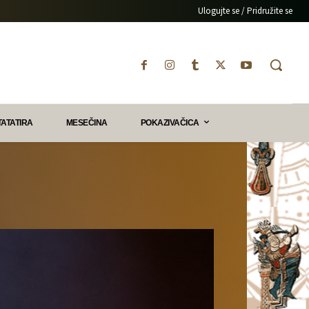
Ulogujte se / Pridružite se
TATATIRA
MESEČINA
POKAZIVAČICA