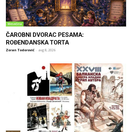
Mesečina
ČAROBNI DVORAC PESAMA:
ROĐENDANSKA TORTA
Zoran Todorović
-
avg 8, 2026