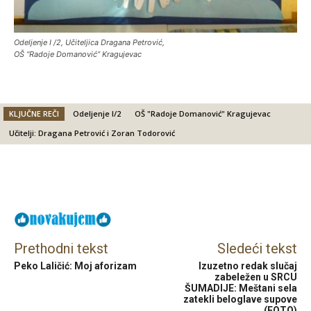
Odeljenje I /2, Učiteljica Dragana Petrović,
OŠ “Radoje Domanović” Kragujevac
KLJUČNE REČI
Odeljenje I/2
OŠ "Radoje Domanović" Kragujevac
Učitelji: Dragana Petrović i Zoran Todorović
Facebook
X
Email
Prethodni tekst
Sledeći tekst
Peko Laličić: Moj aforizam
Izuzetno redak slučaj
zabeležen u SRCU
ŠUMADIJE: Meštani sela
zatekli beloglave supove
(FOTO)