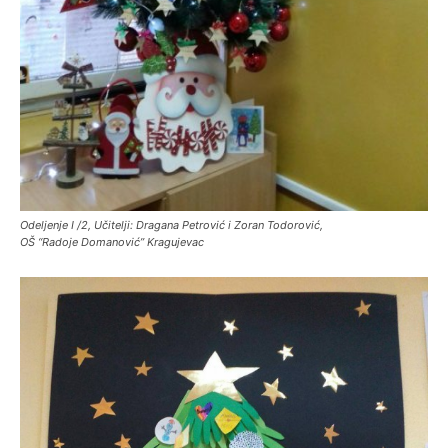
Odeljenje I /2, Učitelji: Dragana Petrović i Zoran Todorović,
OŠ “Radoje Domanović” Kragujevac