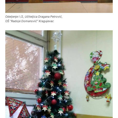
Odeljenje I /2, Učiteljica Dragana Petrović,
OŠ “Radoje Domanović” Kragujevac