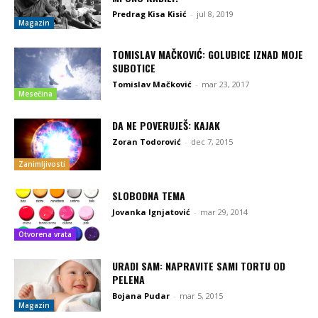
Predrag Kisa Kisić
-
jul 8, 2019
Magazin
TOMISLAV MAČKOVIĆ: GOLUBICE IZNAD MOJE
SUBOTICE
Tomislav Mačković
-
mar 23, 2017
Mesečina
DA NE POVERUJEŠ: KAJAK
Zoran Todorović
-
dec 7, 2015
Zanimljivosti
SLOBODNA TEMA
Jovanka Ignjatović
-
mar 29, 2014
Otvorena vrata
URADI SAM: NAPRAVITE SAMI TORTU OD
PELENA
Bojana Pudar
-
mar 5, 2015
Magazin