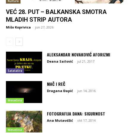
Kultura
VEĆ 28. PUT – BALKANSKA SMOTRA
MLADIH STRIP AUTORA
Mišo Koprivica
-
jun 27, 2026
ALEKSANDAR NOVAKOVIĆ AFORIZMI
Deana Sailović
-
jul 21, 2017
Satatatira
MAČ I REČ
Dragana Đapić
-
jun 14, 2016
Mesečina
FOTOGRAFIJA DANA: SIGURNOST
Ana Mutavdžić
-
okt 17, 2014
Mesečina