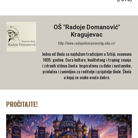
OŠ "Radoje Domanović"
Kragujevac
http://www.radojedomanovickg.edu.rs/
Jedna od škola sa najdužom tradicijom u Srbiji, osnovana
1805. godine. Oaza kulture, kvalitetnog i trajnog znanja
i zdravih stilova života. Inspirativna za đake i nastavnike,
privlačna i zanimljiva za roditelje i prijatelje škole. Škola
u kojoj se svako oseća dobro.
PROČITAJTE!