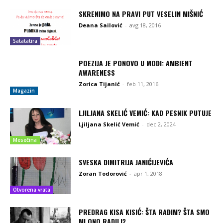
SKRENIMO NA PRAVI PUT VESELIN MIŠNIĆ
Deana Sailović
-
avg 18, 2016
Satatatira
POEZIJA JE PONOVO U MODI: AMBIENT
AWARENESS
Zorica Tijanić
-
feb 11, 2016
Magazin
LJILJANA SKELIĆ VEMIĆ: KAD PESNIK PUTUJE
Ljiljana Skelić Vemić
-
dec 2, 2024
Mesečina
SVESKA DIMITRIJA JANIĆIJEVIĆA
Zoran Todorović
-
apr 1, 2018
Otvorena vrata
PREDRAG KISA KISIĆ: ŠTA RADIM? ŠTA SMO
MI ONO RADILI?