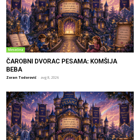
Mesečina
ČAROBNI DVORAC PESAMA: KOMŠIJA
BEBA
Zoran Todorović
-
avg 8, 2026