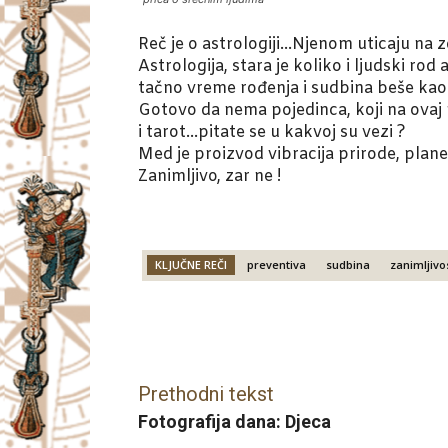
Reč je o astrologiji…Njenom uticaju na zd
Astrologija, stara je koliko i ljudski rod
tačno vreme rođenja i sudbina beše ka
Gotovo da nema pojedinca, koji na ovaj
i tarot…pitate se u kakvoj su vezi ?
Med je proizvod vibracija prirode, plane
Zanimljivo, zar ne !
KLJUČNE REČI
preventiva
sudbina
zanimljivo
Facebook
X
Email
Prethodni tekst
Fotografija dana: Djeca