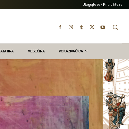
Ulogujte se / Pridružite se
TATATIRA
MESEČINA
POKAZIVAČICA