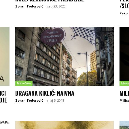
/SL
Zoran Todorović
-
sep 23, 2023
Peko 
Mesečina
Mese
ICI
DRAGANA KIKLIĆ: NAIVNA
MIL
OJE
Zoran Todorović
-
maj 5, 2018
Milis