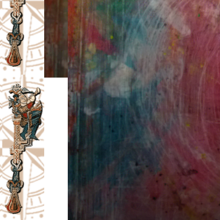
I
V
A
Č