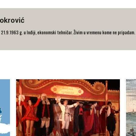
okrović
21.9.1963 g. u Inđiji, ekonomski tehničar. Živim u vremenu kome ne pripadam.