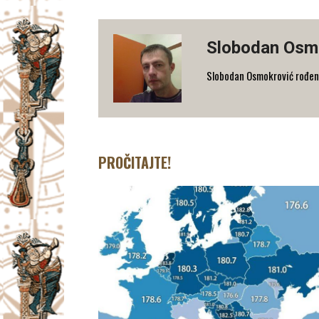
Slobodan Osm
Slobodan Osmokrović rođen 
PROČITAJTE!