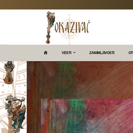
P
VESTI
ZANIMLJIVOSTI
OT
O
K
A
Z