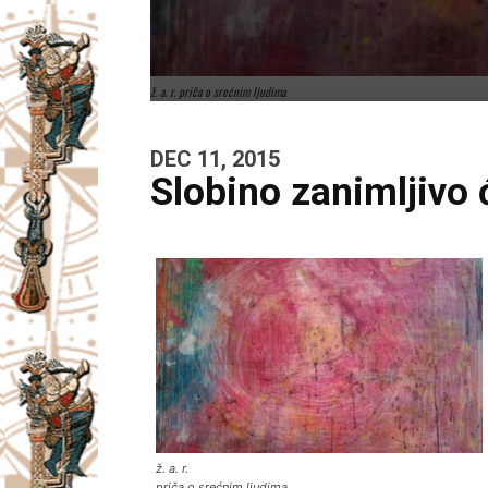
ž. a. r. priča o srećnim ljudima
DEC 11, 2015
Slobino zanimljivo 
ž. a. r.
priča o srećnim ljudima