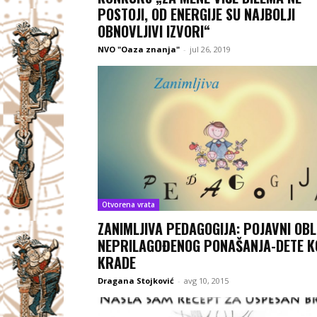
POSTOJI, OD ENERGIJE SU NAJBOLJI
OBNOVLJIVI IZVORI“
NVO "Oaza znanja"
-
jul 26, 2019
Otvorena vrata
ZANIMLJIVA PEDAGOGIJA: POJAVNI OBL
NEPRILAGOĐENOG PONAŠANJA-DETE K
KRADE
Dragana Stojković
-
avg 10, 2015