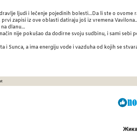
ravlje ljudi i lečenje pojedinih bolesti…Da li ste o ovome r
 a prvi zapisi iz ove oblasti datiraju još iz vremena Vavilon
o na dlanu…
 način nije pokušao da dodirne svoju sudbinu, i sami seb
ta i Sunca, a ima energiju vode i vazduha od kojih se stvar
st
Viber
ReddIt
Жика