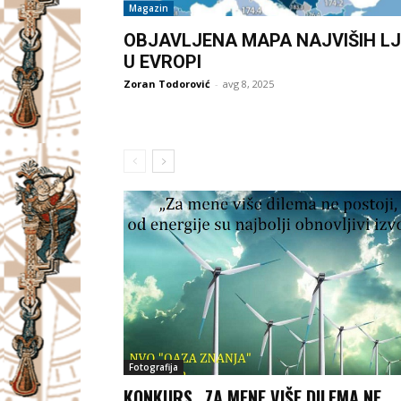
Magazin
OBJAVLJENA MAPA NAJVIŠIH LJ
U EVROPI
Zoran Todorović
-
avg 8, 2025
Fotografija
KONKURS „ZA MENE VIŠE DILEMA NE