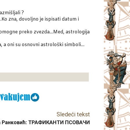
azmišljali ?
a…Ko zna, dovoljno je ispisati datum i
i pomogne preko zvezda…Med, astrologija
a, a oni su osnovni astrološki simboli…
Sledeći tekst
 Ранковић: ТРАФИКАНТИ ПСОВАЧИ