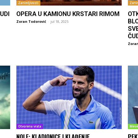
Zanimljivosti
Zanim
UDI
OPERA U KAMIONU KRSTARI RIMOM
OT
BL
Zoran Todorović
-
jul 18, 2025
SV
ČU
Zoran
Otvorena vrata
Mese
NOLE: KLADIONICE I KLAĐENJE
PEK