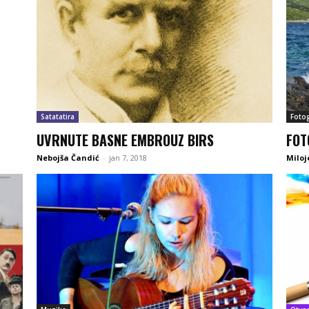
Satatatira
Fotog
UVRNUTE BASNE EMBROUZ BIRS
FOT
Nebojša Čandić
-
jan 7, 2018
Miloj