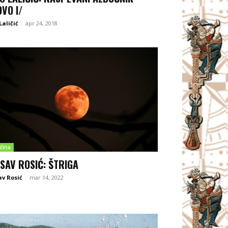
OVO I/
Laličić
-
apr 24, 2018
čina
ISAV ROSIĆ: ŠTRIGA
av Rosić
-
mar 14, 2022