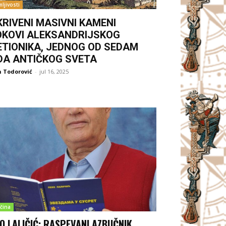
ljivosti
KRIVENI MASIVNI KAMENI
OKOVI ALEKSANDRIJSKOG
ETIONIKA, JEDNOG OD SEDAM
DA ANTIČKOG SVETA
 Todorović
-
jul 16, 2025
čina
O LALIČIĆ: RASPEVANI AZBUČNIK