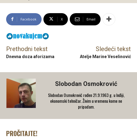
Facebook
X
Email
Prethodni tekst
Sledeći tekst
Dnevna doza aforizama
Atelje Marine Veselinović
Slobodan Osmokrović
Slobodan Osmokrović rođen 21.9.1963 g. u Inđiji,
ekonomski tehničar. Živim u vremenu kome ne
pripadam.
PROČITAJTE!