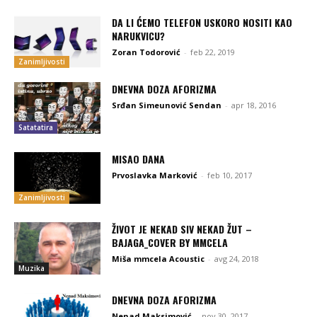
DA LI ĆEMO TELEFON USKORO NOSITI KAO
NARUKVICU?
Zoran Todorović
-
feb 22, 2019
Zanimljivosti
DNEVNA DOZA AFORIZMA
Srđan Simeunović Sendan
-
apr 18, 2016
Satatatira
MISAO DANA
Prvoslavka Marković
-
feb 10, 2017
Zanimljivosti
ŽIVOT JE NEKAD SIV NEKAD ŽUT –
BAJAGA_COVER BY MMCELA
Miša mmcela Acoustic
-
avg 24, 2018
Muzika
DNEVNA DOZA AFORIZMA
Nenad Maksimović
-
nov 30, 2017