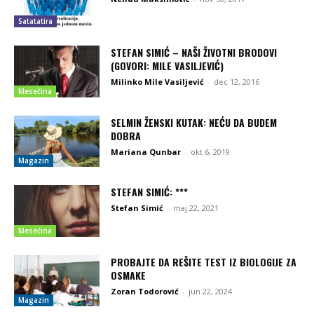
Satatatira
STEFAN SIMIĆ – NAŠI ŽIVOTNI BRODOVI
(GOVORI: MILE VASILJEVIĆ)
Milinko Mile Vasiljević
-
dec 12, 2016
Mesečina
SELMIN ŽENSKI KUTAK: NEĆU DA BUDEM
DOBRA
Mariana Qunbar
-
okt 6, 2019
Magazin
STEFAN SIMIĆ: ***
Stefan Simić
-
maj 22, 2021
Mesečina
PROBAJTE DA REŠITE TEST IZ BIOLOGIJE ZA
OSMAKE
Zoran Todorović
-
jun 22, 2024
Magazin