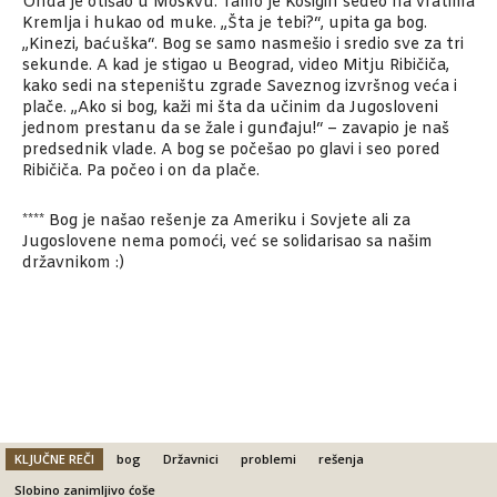
Onda je otišao u Moskvu. Tamo je Kosigin sedeo na vratima
Kremlja i hukao od muke. „Šta je tebi?“, upita ga bog.
„Kinezi, baćuška“. Bog se samo nasmešio i sredio sve za tri
sekunde. A kad je stigao u Beograd, video Mitju Ribičiča,
kako sedi na stepeništu zgrade Saveznog izvršnog veća i
plače. „Ako si bog, kaži mi šta da učinim da Jugosloveni
jednom prestanu da se žale i gunđaju!“ – zavapio je naš
predsednik vlade. A bog se počešao po glavi i seo pored
Ribičiča. Pa počeo i on da plače.
**** Bog je našao rešenje za Ameriku i Sovjete ali za
Jugoslovene nema pomoći, već se solidarisao sa našim
državnikom :)
KLJUČNE REČI
bog
Državnici
problemi
rešenja
Slobino zanimljivo ćoše