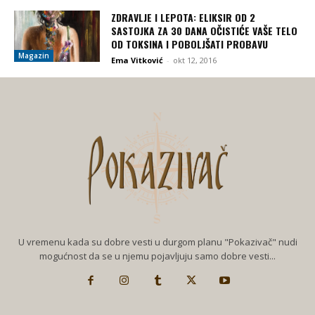
ZDRAVLJE I LEPOTA: ELIKSIR OD 2
SASTOJKA ZA 30 DANA OČISTIĆE VAŠE TELO
OD TOKSINA I POBOLJŠATI PROBAVU
Magazin
Ema Vitković
-
okt 12, 2016
U vremenu kada su dobre vesti u durgom planu "Pokazivač" nudi
mogućnost da se u njemu pojavljuju samo dobre vesti...