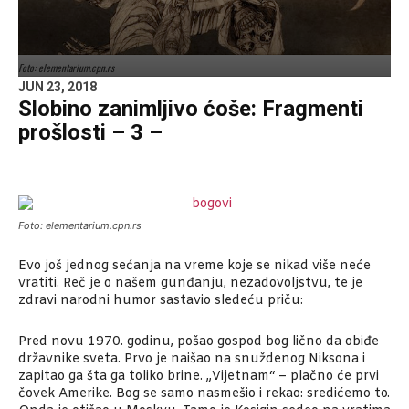
Foto: elementarium.cpn.rs
JUN 23, 2018
Slobino zanimljivo ćoše: Fragmenti
prošlosti – 3 –
Foto: elementarium.cpn.rs
Evo još jednog sećanja na vreme koje se nikad više neće
vratiti. Reč je o našem gunđanju, nezadovoljstvu, te je
zdravi narodni humor sastavio sledeću priču:
Pred novu 1970. godinu, pošao gospod bog lično da obiđe
državnike sveta. Prvo je naišao na snuždenog Niksona i
zapitao ga šta ga toliko brine. „Vijetnam“ – plačno će prvi
čovek Amerike. Bog se samo nasmešio i rekao: sredićemo to.