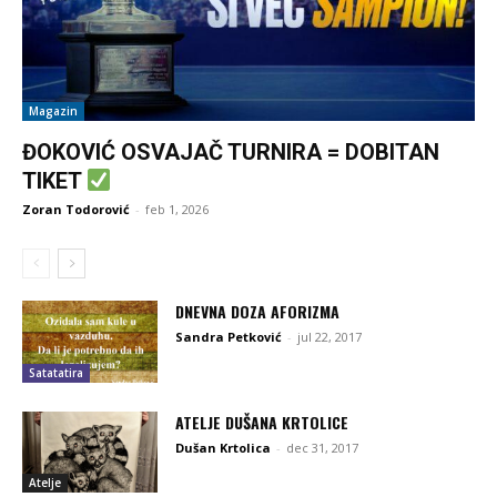
Magazin
ĐOKOVIĆ OSVAJAČ TURNIRA = DOBITAN
TIKET
Zoran Todorović
-
feb 1, 2026
DNEVNA DOZA AFORIZMA
Sandra Petković
-
jul 22, 2017
Satatatira
ATELJE DUŠANA KRTOLICE
Dušan Krtolica
-
dec 31, 2017
Atelje