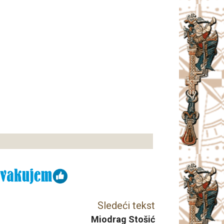
Sledeći tekst
Miodrag Stošić