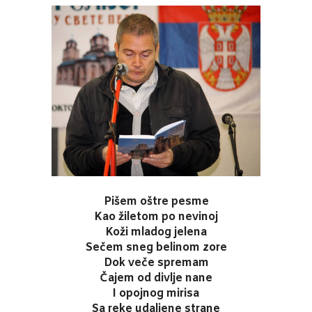
Pišem oštre pesme
Kao žiletom po nevinoj
Koži mladog jelena
Sečem sneg belinom zore
Dok veče spremam
Čajem od divlje nane
I opojnog mirisa
Sa reke udaljene strane