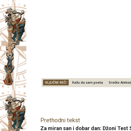
KLJUČNE REČI
Kažu da sam poeta
Srećko Aleksi
Facebook
X
Email
Prethodni tekst
Za miran san i dobar dan: Džoni Test