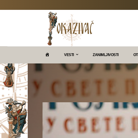
P
VESTI
ZANIMLJIVOSTI
OT
O
K
A
Z