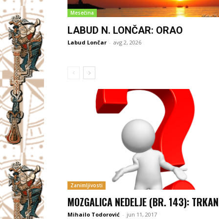
Mesečina
LABUD N. LONČAR: ORAO
Labud Lončar
-
avg 2, 2026
Zanimljivosti
MOZGALICA NEDELJE (BR. 143): TRKAN
Mihailo Todorović
-
jun 11, 2017