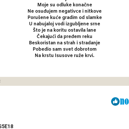
Moje su odluke konačne
Ne osuđujem negativce i nitkove
Porušene kuće gradim od slamke
U nabujaloj vodi izgubljene srne
Što je na koritu ostavila lane
Čekajući da pređem reku
Beskoristan na strah i stradanje
Pobedio sam svet dobrotom
Na krstu Isusove ruže krvi.
ć
Viber
ReddIt
 S5E18