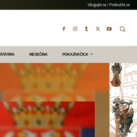
Ulogujte se / Pridružite se
TATATIRA
MESEČINA
POKAZIVAČICA