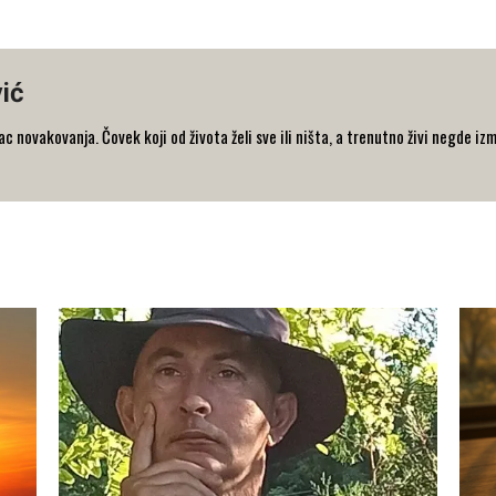
ić
 novakovanja. Čovek koji od života želi sve ili ništa, a trenutno živi negde iz