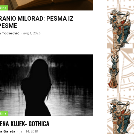
čina
RANIO MILORAD: PESMA IZ
PESME
 Todorović
-
avg 1, 2026
čina
ENA KUJEK- GOTHICA
na Galeta
-
jan 14, 2018