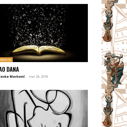
ljivosti
AO DANA
lavka Marković
-
mar 28, 2018