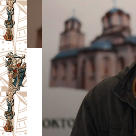
I
V
A
Č