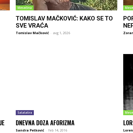
Mesečina
Mese
TOMISLAV MAČKOVIĆ: KAKO SE TO
PO
SVE VRAĆA
NE
Tomislav Mačković
-
avg 1, 2026
Zoran
Satatatira
Mese
JE
DNEVNA DOZA AFORIZMA
LOR
Sandra Petković
-
feb 14, 2016
Lore