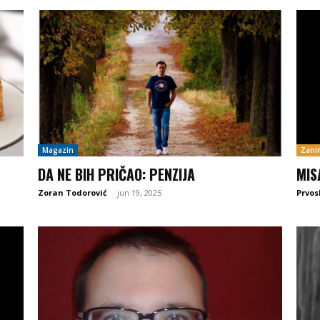
Magazin
Zanim
DA NE BIH PRIČAO: PENZIJA
MIS
Zoran Todorović
-
jun 19, 2025
Prvos