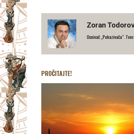
Zoran Todorov
Osnivač „Pokazivača“. Tvorac
PROČITAJTE!