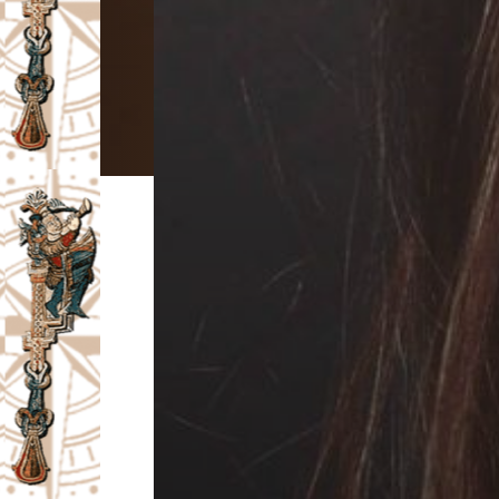
I
V
A
Č