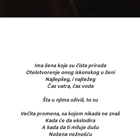
Ima žena koje su čista priroda
Otelotvorenje onog iskonskog u ženi
Najlepšeg, i najtežeg
Čas vatra, čas voda
Šta u njima oživiš, to su
Večita promena, sa kojom nikada ne znaš
Kada će da ekslodira
A kada da ti miluje dušu
Nošena nežnošću