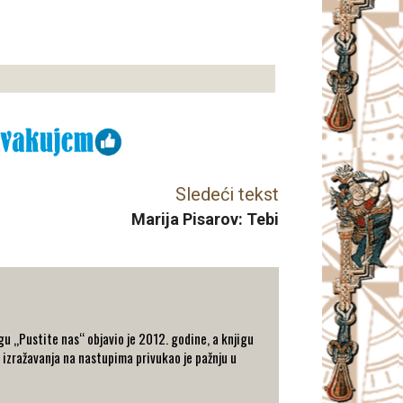
Sledeći tekst
Marija Pisarov: Tebi
u „Pustite nas“ objavio je 2012. godine, a knjigu
 izražavanja na nastupima privukao je pažnju u