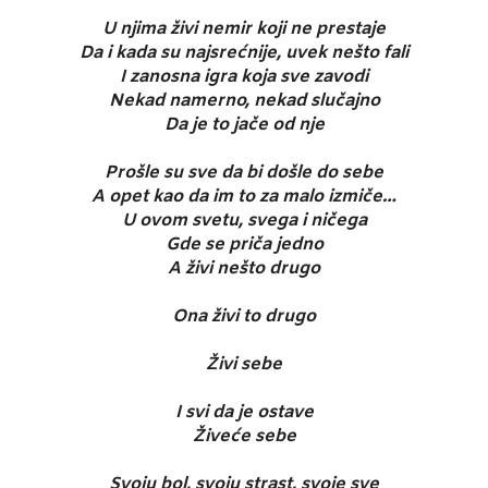
U njima živi nemir koji ne prestaje
Da i kada su najsrećnije, uvek nešto fali
I zanosna igra koja sve zavodi
Nekad namerno, nekad slučajno
Da je to jače od nje
Prošle su sve da bi došle do sebe
A opet kao da im to za malo izmiče…
U ovom svetu, svega i ničega
Gde se priča jedno
A živi nešto drugo
Ona živi to drugo
Živi sebe
I svi da je ostave
Živeće sebe
Svoju bol, svoju strast, svoje sve