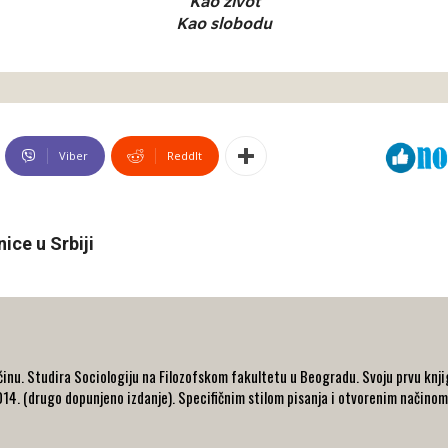
Kao život
Kao slobodu
Viber
ReddIt
nice u Srbiji
nu. Studira Sociologiju na Filozofskom fakultetu u Beogradu. Svoju prvu knjig
014. (drugo dopunjeno izdanje). Specifičnim stilom pisanja i otvorenim načinom