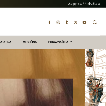
Ulogujte se / Pridružite se
TATATIRA
MESEČINA
POKAZIVAČICA