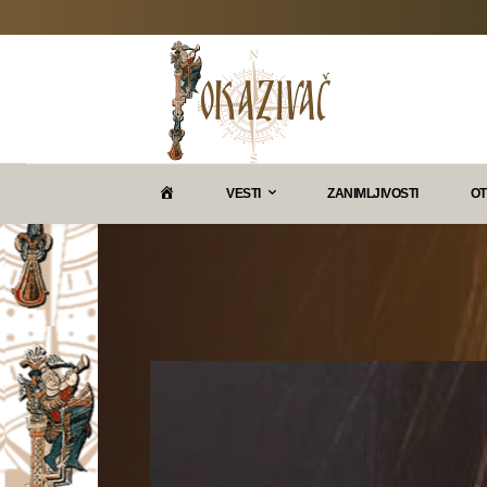
P
VESTI
ZANIMLJIVOSTI
OT
O
K
A
Z