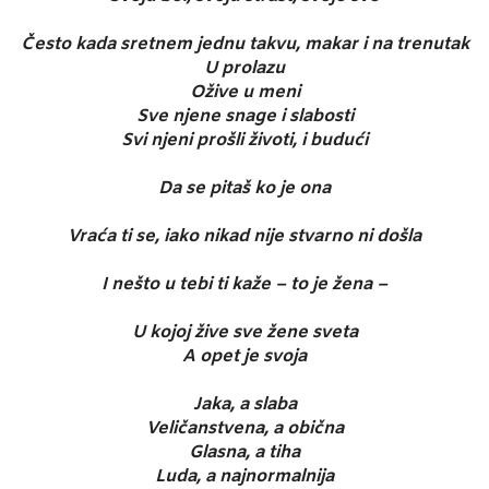
Često kada sretnem jednu takvu, makar i na trenutak
U prolazu
Ožive u meni
Sve njene snage i slabosti
Svi njeni prošli životi, i budući
Da se pitaš ko je ona
Vraća ti se, iako nikad nije stvarno ni došla
I nešto u tebi ti kaže – to je žena –
U kojoj žive sve žene sveta
A opet je svoja
Jaka, a slaba
Veličanstvena, a obična
Glasna, a tiha
Luda, a najnormalnija