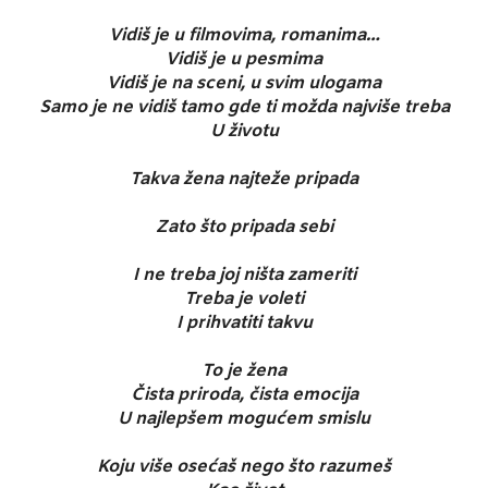
Vidiš je u filmovima, romanima…
Vidiš je u pesmima
Vidiš je na sceni, u svim ulogama
Samo je ne vidiš tamo gde ti možda najviše treba
U životu
Takva žena najteže pripada
Zato što pripada sebi
I ne treba joj ništa zameriti
Treba je voleti
I prihvatiti takvu
To je žena
Čista priroda, čista emocija
U najlepšem mogućem smislu
Koju više osećaš nego što razumeš