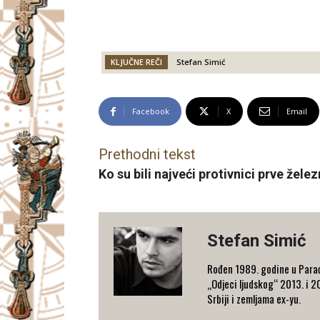
KLJUČNE REČI
Stefan Simić
Facebook
X
Email
Prethodni tekst
Ko su bili najveći protivnici prve želez
Stefan Simić
Rođen 1989. godine u Paraći
„Odjeci ljudskog“ 2013. i 2
Srbiji i zemljama ex-yu.