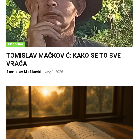
Mesečina
TOMISLAV MAČKOVIĆ: KAKO SE TO SVE
VRAĆA
Tomislav Mačković
-
avg 1, 2026