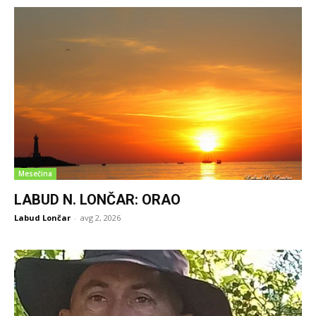
Mesečina
LABUD N. LONČAR: ORAO
Labud Lončar
-
avg 2, 2026