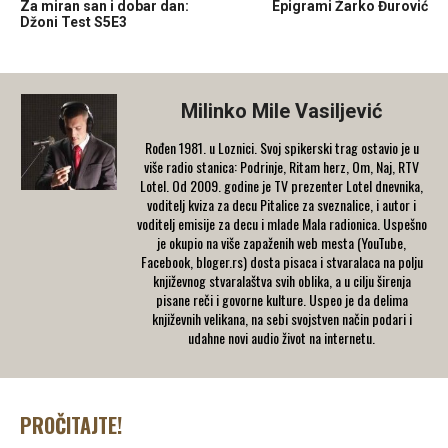
Za miran san i dobar dan:
Epigrami Žarko Đurović
Džoni Test S5E3
Milinko Mile Vasiljević
Rođen 1981. u Loznici. Svoj spikerski trag ostavio je u
više radio stanica: Podrinje, Ritam herz, Om, Naj, RTV
Lotel. Od 2009. godine je TV prezenter Lotel dnevnika,
voditelj kviza za decu Pitalice za sveznalice, i autor i
voditelj emisije za decu i mlade Mala radionica. Uspešno
je okupio na više zapaženih web mesta (YouTube,
Facebook, bloger.rs) dosta pisaca i stvaralaca na polju
književnog stvaralaštva svih oblika, a u cilju širenja
pisane reči i govorne kulture. Uspeo je da delima
književnih velikana, na sebi svojstven način podari i
udahne novi audio život na internetu.
PROČITAJTE!