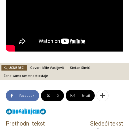
KLJUČNE REČI
Govori: Mile Vasiljević
Stefan Simić
Žene samo umetnost ostaje
Facebook
X
Email
Prethodni tekst
Sledeći tekst