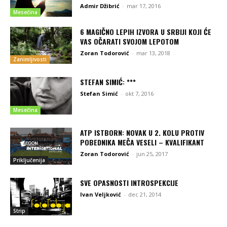
Admir Džibrić
-
mar 17, 2016
Mesečina
6 MAGIČNO LEPIH IZVORA U SRBIJI KOJI ĆE
VAS OČARATI SVOJOM LEPOTOM
Zoran Todorović
-
mar 13, 2018
Zanimljivosti
STEFAN SIMIĆ: ***
Stefan Simić
-
okt 7, 2016
Mesečina
ATP ISTBORN: NOVAK U 2. KOLU PROTIV
POBEDNIKA MEČA VESELI – KVALIFIKANT
Zoran Todorović
-
jun 25, 2017
Priključenija
SVE OPASNOSTI INTROSPEKCIJE
Ivan Veljković
-
dec 21, 2014
Strip