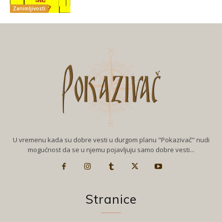
Zanimljivosti
U vremenu kada su dobre vesti u durgom planu "Pokazivač" nudi
mogućnost da se u njemu pojavljuju samo dobre vesti...
Stranice