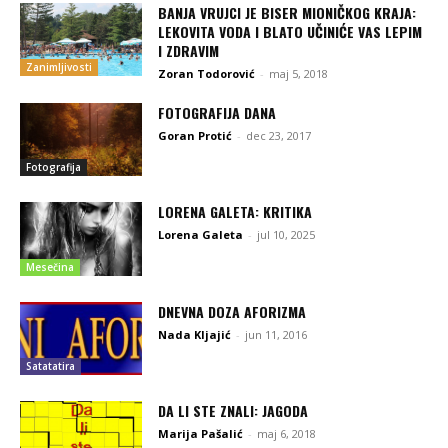
BANJA VRUJCI JE BISER MIONIČKOG KRAJA:
LEKOVITA VODA I BLATO UČINIĆE VAS LEPIM
I ZDRAVIM
Zanimljivosti
Zoran Todorović
-
maj 5, 2018
FOTOGRAFIJA DANA
Goran Protić
-
dec 23, 2017
Fotografija
LORENA GALETA: KRITIKA
Lorena Galeta
-
jul 10, 2025
Mesečina
DNEVNA DOZA AFORIZMA
Nada Kljajić
-
jun 11, 2016
Satatatira
DA LI STE ZNALI: JAGODA
Marija Pašalić
-
maj 6, 2018