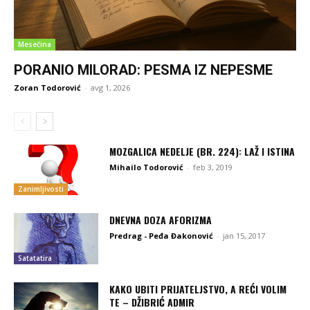
Mesečina
PORANIO MILORAD: PESMA IZ NEPESME
Zoran Todorović
-
avg 1, 2026
MOZGALICA NEDELJE (BR. 224): LAŽ I ISTINA
Mihailo Todorović
-
feb 3, 2019
Zanimljivosti
DNEVNA DOZA AFORIZMA
Predrag - Peđa Đakonović
-
jan 15, 2017
Satatatira
KAKO UBITI PRIJATELJSTVO, A REĆI VOLIM
TE – DŽIBRIĆ ADMIR