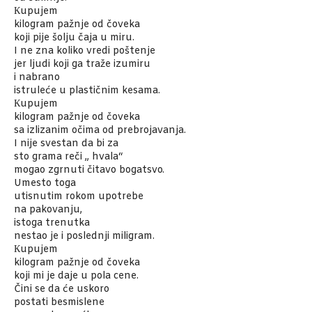
Кupujem
kilogram pažnje od čoveka
koji pije šolju čaja u miru.
I ne zna koliko vredi poštenje
jer ljudi koji ga traže izumiru
i nabrano
istruleće u plastičnim kesama.
Кupujem
kilogram pažnje od čoveka
sa izlizanim očima od prebrojavanja.
I nije svestan da bi za
sto grama reči „ hvala“
mogao zgrnuti čitavo bogatsvo.
Umesto toga
utisnutim rokom upotrebe
na pakovanju,
istoga trenutka
nestao je i poslednji miligram.
Кupujem
kilogram pažnje od čoveka
koji mi je daje u pola cene.
Čini se da će uskoro
postati besmislene