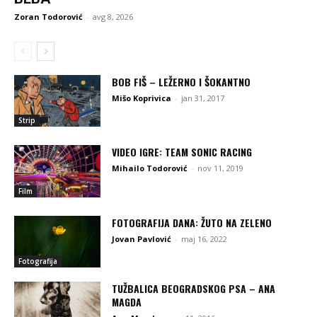
Zoran Todorović
-
avg 8, 2026
BOB FIŠ – LEŽERNO I ŠOKANTNO
Mišo Koprivica
-
jan 31, 2017
Strip
VIDEO IGRE: TEAM SONIC RACING
Mihailo Todorović
-
nov 11, 2019
Film
FOTOGRAFIJA DANA: ŽUTO NA ZELENO
Jovan Pavlović
-
maj 16, 2022
Fotografija
TUŽBALICA BEOGRADSKOG PSA – ANA
MAGDA