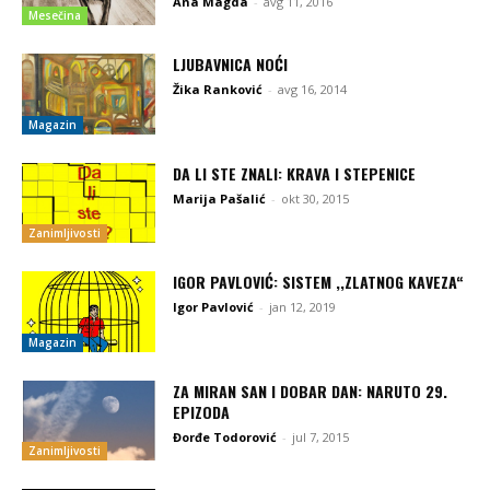
Ana Magda
-
avg 11, 2016
Mesečina
LJUBAVNICA NOĆI
Žika Ranković
-
avg 16, 2014
Magazin
DA LI STE ZNALI: KRAVA I STEPENICE
Marija Pašalić
-
okt 30, 2015
Zanimljivosti
IGOR PAVLOVIĆ: SISTEM ,,ZLATNOG KAVEZA“
Igor Pavlović
-
jan 12, 2019
Magazin
ZA MIRAN SAN I DOBAR DAN: NARUTO 29.
EPIZODA
Đorđe Todorović
-
jul 7, 2015
Zanimljivosti