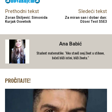
Prethodni tekst
Sledeći tekst
Zoran Škiljević: Simonida
Za miran san i dobar dan:
Kurjak Osvetnik
Džoni Test S5E3
Ana Babić
Student matematike. "Ako staviš svoj život u stihove,
bićeš bliži istini, bliži životu."
PROČITAJTE!