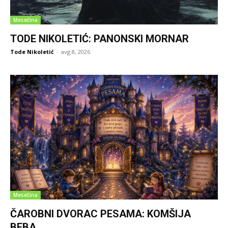
Mesečina
TODE NIKOLETIĆ: PANONSKI MORNAR
Tode Nikoletić
-
avg 8, 2026
Mesečina
ČAROBNI DVORAC PESAMA: KOMŠIJA
BEBA