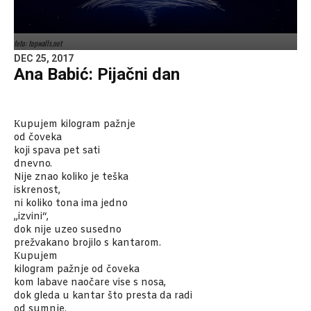
foto: topwalls.net
DEC 25, 2017
Ana Babić: Pijačni dan
Кupujem kilogram pažnje
od čoveka
koji spava pet sati
dnevno.
Nije znao koliko je teška
iskrenost,
ni koliko tona ima jedno
„izvini“,
dok nije uzeo susedno
prežvakano brojilo s kantarom.
Кupujem
kilogram pažnje od čoveka
kom labave naočare vise s nosa,
dok gleda u kantar što presta da radi
od sumnje.