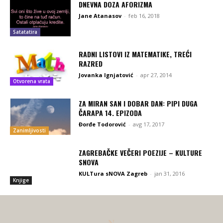
DNEVNA DOZA AFORIZMA
Jane Atanasov
-
feb 16, 2018
Satatatira
RADNI LISTOVI IZ MATEMATIKE, TREĆI
RAZRED
Jovanka Ignjatović
-
apr 27, 2014
Otvorena vrata
ZA MIRAN SAN I DOBAR DAN: PIPI DUGA
ČARAPA 14. EPIZODA
Đorđe Todorović
-
avg 17, 2017
Zanimljivosti
ZAGREBAČKE VEČERI POEZIJE – KULTURE
SNOVA
KULTura sNOVA Zagreb
-
jan 31, 2016
Knjige