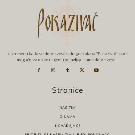
U vremenu kada su dobre vesti u durgom planu "Pokazivač" nudi
mogućnost da se u njemu pojavljuju samo dobre vesti...
Stranice
NAŠ TIM
O NAMA
NOVAKUJMO!
PRIDRUŽI SE NAŠEM TIMU, BUDI POKAZIVAČ!