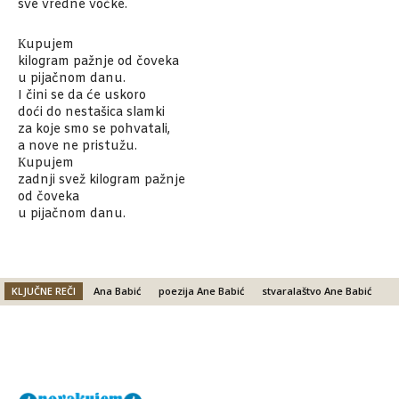
sve vredne voćke.
Кupujem
kilogram pažnje od čoveka
u pijačnom danu.
I čini se da će uskoro
doći do nestašica slamki
za koje smo se pohvatali,
a nove ne pristužu.
Кupujem
zadnji svež kilogram pažnje
od čoveka
u pijačnom danu.
KLJUČNE REČI
Ana Babić
poezija Ane Babić
stvaralaštvo Ane Babić
Facebook
X
Email