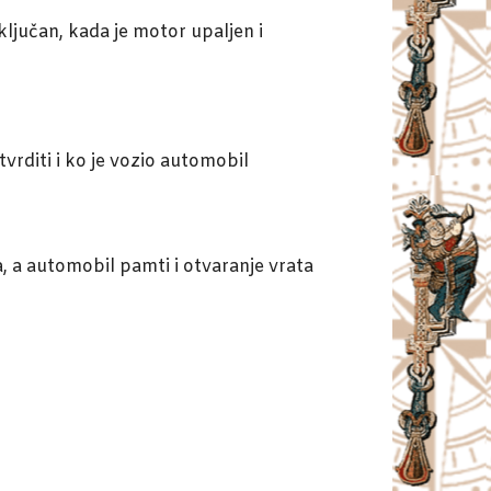
ključan, kada je motor upaljen i
rditi i ko je vozio automobil
, a automobil pamti i otvaranje vrata