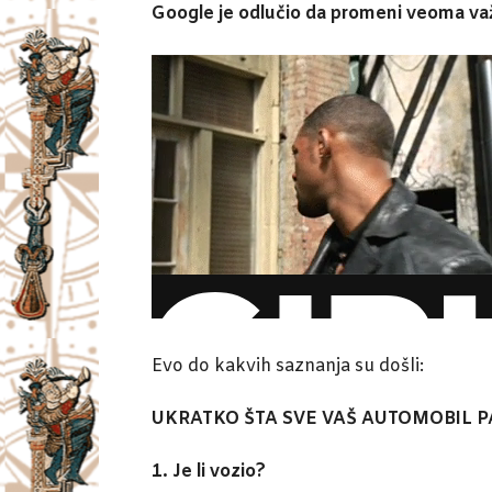
Google je odlučio da promeni veoma v
Evo do kakvih saznanja su došli:
UKRATKO ŠTA SVE VAŠ AUTOMOBIL P
1. Je li vozio?