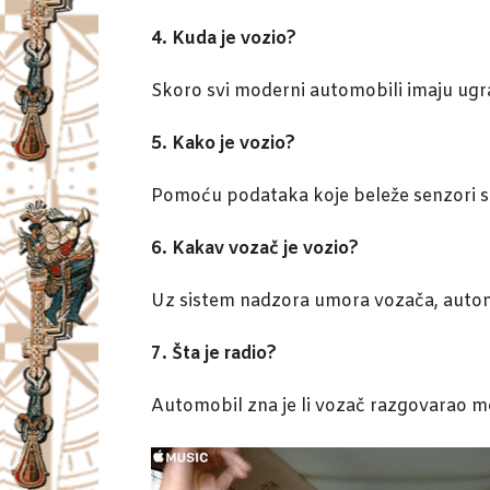
4. Kuda je vozio?
Skoro svi moderni automobili imaju ugra
5. Kako je vozio?
Pomoću podataka koje beleže senzori s
6. Kakav vozač je vozio?
Uz sistem nadzora umora vozača, automobi
7. Šta je radio?
Automobil zna je li vozač razgovarao m