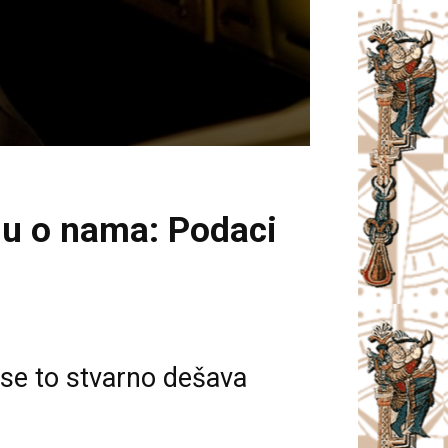
aju o nama: Podaci
 se to stvarno dešava