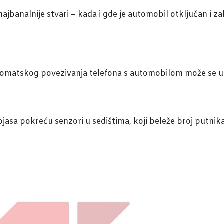
ajbanalnije stvari – kada i gde je automobil otključan i za
tomatskog povezivanja telefona s automobilom može se utv
asa pokreću senzori u sedištima, koji beleže broj putnika