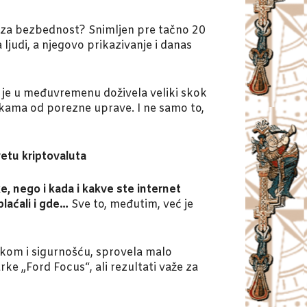
je za bezbednost? Snimljen pre tačno 20
ljudi, a njegovo prikazivanje i danas
ija je u međuvremenu doživela veliki skok
vikama od porezne uprave. I ne samo to,
etu kriptovaluta
, nego i kada i kakve ste internet
plaćali i gde…
Sve to, međutim, već je
zikom i sigurnošću, sprovela malo
e „Ford Focus“, ali rezultati važe za