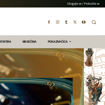
Ulogujte se / Pridružite se
TATATIRA
MESEČINA
POKAZIVAČICA