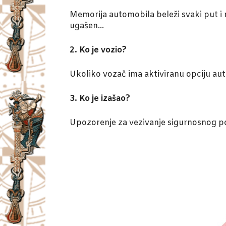
Memorija automobila beleži svaki put i n
ugašen…
2. Ko je vozio?
Ukoliko vozač ima aktiviranu opciju au
3. Ko je izašao?
Upozorenje za vezivanje sigurnosnog poj