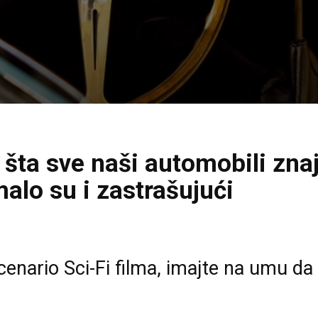
u šta sve naši automobili zn
alo su i zastrašujući
cenario Sci-Fi filma, imajte na umu da