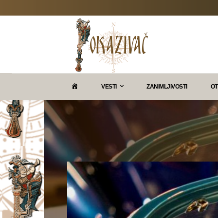
P
VESTI
ZANIMLJIVOSTI
OT
O
K
A
Z