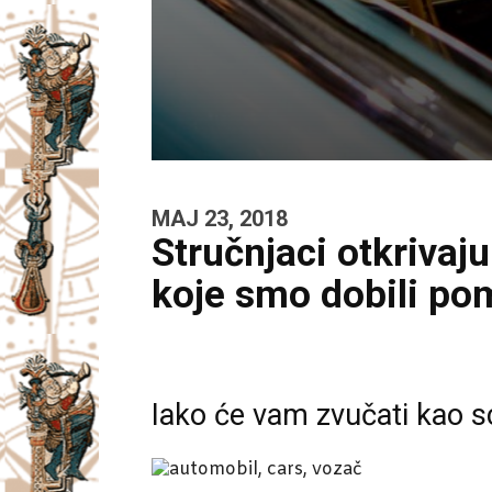
MAJ 23, 2018
Stručnjaci otkrivaj
koje smo dobili pom
Iako će vam zvučati kao s