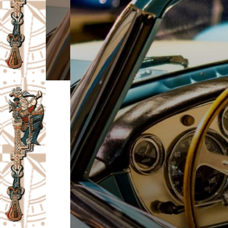
I
V
A
Č