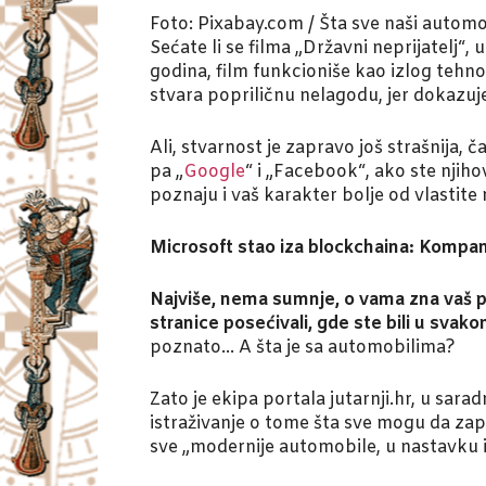
Foto: Pixabay.com / Šta sve naši automo
Sećate li se filma „Državni neprijatelj
godina, film funkcioniše kao izlog tehno
stvara popriličnu nelagodu, jer dokazuj
Ali, stvarnost je zapravo još strašnija, 
pa „
Google
“ i „Facebook“, ako ste njih
poznaju i vaš karakter bolje od vlastite 
Microsoft stao iza blockchaina: Kompani
Najviše, nema sumnje, o vama zna vaš pa
stranice posećivali, gde ste bili u svako
poznato… A šta je sa automobilima?
Zato je ekipa portala jutarnji.hr, u sar
istraživanje o tome šta sve mogu da zap
sve „modernije automobile, u nastavku i