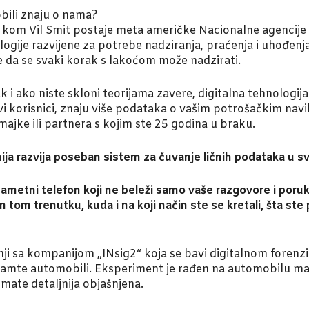
bili znaju o nama?
“, u kom Vil Smit postaje meta američke Nacionalne agenci
logije razvijene za potrebe nadziranja, praćenja i uhođenja 
e da se svaki korak s lakoćom može nadzirati.
čak i ako niste skloni teorijama zavere, digitalna tehnolog
ovi korisnici, znaju više podataka o vašim potrošačkim na
majke ili partnera s kojim ste 25 godina u braku.
ja razvija poseban sistem za čuvanje ličnih podataka u sv
metni telefon koji ne beleži samo vaše razgovore i poruke
m tom trenutku, kuda i na koji način ste se kretali, šta ste 
adnji sa kompanijom „INsig2“ koja se bavi digitalnom foren
amte automobili. Eksperiment je rađen na automobilu mark
mate detaljnija objašnjena.