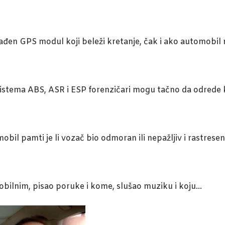
đen GPS modul koji beleži kretanje, čak i ako automobil n
istema ABS, ASR i ESP forenzičari mogu tačno da odrede 
l pamti je li vozač bio odmoran ili nepažljiv i rastresen
obilnim, pisao poruke i kome, slušao muziku i koju…