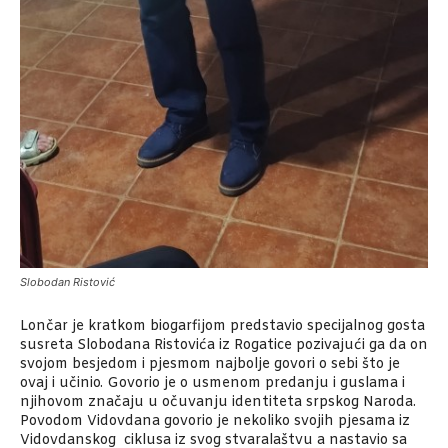
Slobodan Ristović
Lončar je kratkom biogarfijom predstavio specijalnog gosta
susreta Slobodana Ristovića iz Rogatice pozivajući ga da on
svojom besjedom i pjesmom najbolje govori o sebi što je
ovaj i učinio. Govorio je o usmenom predanju i guslama i
njihovom značaju u očuvanju identiteta srpskog Naroda.
Povodom Vidovdana govorio je nekoliko svojih pjesama iz
Vidovdanskog ciklusa iz svog stvaralaštvu a nastavio sa