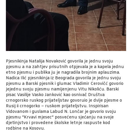
Pjesnikinja Natalija Novaković govorila je jednu svoju
pjesmu a na zahtjev prisutnih otpjevala je a kapela jednu
etno pjesmu i publika ju je nagradila brojnim aplauzima.
Nadica Ilić pjesnikinja iz Beograda govorila je jednu svoju
pjesmu a Barski pjesnik i glumac Vladimir Cerovičć govorio
jejednu svoju pjesmu namijenjenu Vitu Nikoliću. Barski
pisac Vasilije Vasko Janković kao osnivač Društva
crnogorsko ruskog prijateljstav govoruio je dvije pjesme o
Rusij ii crnogorko – ruskom prijateljstvu. Inspirisan
Vidovanom i guslama Labud N. Lončar je govorio svoju
pjesmu “Krvavi mjesec” posvećenu sjećanju na svoje
djetinjstvo i provedene školske letnje raspuste kod
rodbine na Kosovu.