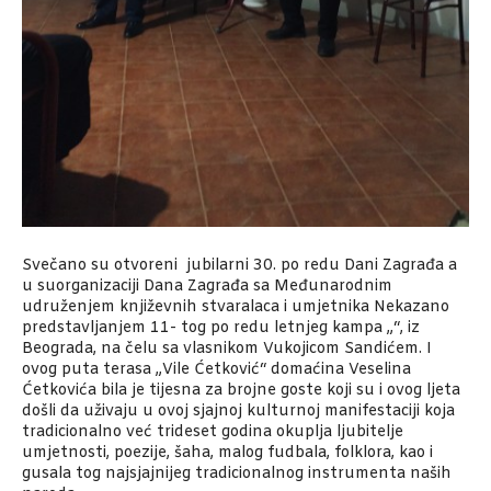
Svečano su otvoreni jubilarni 30. po redu Dani Zagrađa a
u suorganizaciji Dana Zagrađa sa Međunarodnim
udruženjem književnih stvaralaca i umjetnika Nekazano
predstavljanjem 11- tog po redu letnjeg kampa „“, iz
Beograda, na čelu sa vlasnikom Vukojicom Sandićem. I
ovog puta terasa „Vile Ćetković“ domaćina Veselina
Ćetkovića bila je tijesna za brojne goste koji su i ovog ljeta
došli da uživaju u ovoj sjajnoj kulturnoj manifestaciji koja
tradicionalno već trideset godina okuplja ljubitelje
umjetnosti, poezije, šaha, malog fudbala, folklora, kao i
gusala tog najsjajnijeg tradicionalnog instrumenta naših