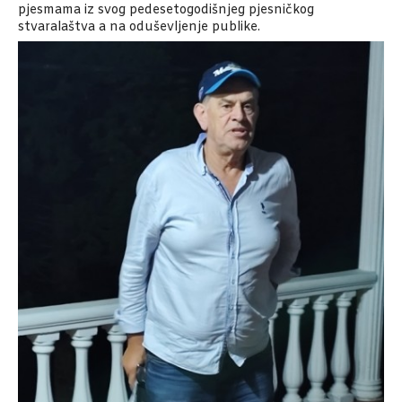
pjesmama iz svog pedesetogodišnjeg pjesničkog
stvaralaštva a na oduševljenje publike.