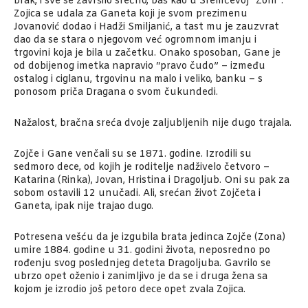
brak, i sve se završilo srećno, baš kao u Sremčevoj “Zoni”.
Zojica se udala za Ganeta koji je svom prezimenu
Jovanović dodao i Hadži Smiljanić, a tast mu je zauzvrat
dao da se stara o njegovom već ogromnom imanju i
trgovini koja je bila u začetku. Onako sposoban, Gane je
od dobijenog imetka napravio “pravo čudo” – između
ostalog i ciglanu, trgovinu na malo i veliko, banku – s
ponosom priča Dragana o svom čukundedi.
Nažalost, bračna sreća dvoje zaljubljenih nije dugo trajala.
Zojče i Gane venčali su se 1871. godine. Izrodili su
sedmoro dece, od kojih je roditelje nadživelo četvoro –
Katarina (Rinka), Jovan, Hristina i Dragoljub. Oni su pak za
sobom ostavili 12 unučadi. Ali, srećan život Zojčeta i
Ganeta, ipak nije trajao dugo.
Potresena vešću da je izgubila brata jedinca Zojče (Zona)
umire 1884. godine u 31. godini života, neposredno po
rođenju svog poslednjeg deteta Dragoljuba. Gavrilo se
ubrzo opet oženio i zanimljivo je da se i druga žena sa
kojom je izrodio još petoro dece opet zvala Zojica.