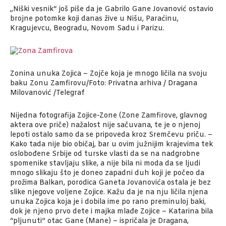
„Niški vesnik“ još piše da je Gabrilo Gane Jovanović ostavio
brojne potomke koji danas žive u Nišu, Paraćinu,
Kragujevcu, Beogradu, Novom Sadu i Parizu.
Zonina unuka Zojica – Zojče koja je mnogo ličila na svoju
baku Zonu Zamfirovu/Foto: Privatna arhiva / Dragana
Milovanović /Telegraf
Nijedna fotografija Zojice-Zone (Zone Zamfirove, glavnog
aktera ove priče) nažalost nije sačuvana, te je o njenoj
lepoti ostalo samo da se pripoveda kroz Sremčevu priču. –
Kako tada nije bio običaj, bar u ovim južnijim krajevima tek
oslobođene Srbije od turske vlasti da se na nadgrobne
spomenike stavljaju slike, a nije bila ni moda da se ljudi
mnogo slikaju što je doneo zapadni duh koji je počeo da
prožima Balkan, porodica Ganeta Jovanovića ostala je bez
slike njegove voljene Zojice. Kažu da je na nju ličila njena
unuka Zojica koja je i dobila ime po rano preminuloj baki,
dok je njeno prvo dete i majka mlađe Zojice – Katarina bila
“pljunuti” otac Gane (Mane) – ispričala je Dragana,