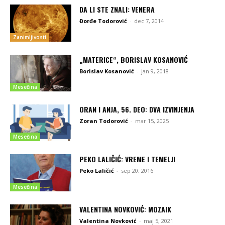
DA LI STE ZNALI: VENERA
Đorđe Todorović
-
dec 7, 2014
Zanimljivosti
„MATERICE“, BORISLAV KOSANOVIĆ
Borislav Kosanović
-
jan 9, 2018
Mesečina
ORAN I ANJA, 56. DEO: DVA IZVINJENJA
Zoran Todorović
-
mar 15, 2025
Mesečina
PEKO LALIČIĆ: VREME I TEMELJI
Peko Laličić
-
sep 20, 2016
Mesečina
VALENTINA NOVKOVIĆ: MOZAIK
Valentina Novković
-
maj 5, 2021