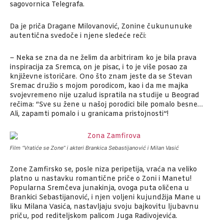
sagovornica Telegrafa.
Da je priča Dragane Milovanović, Zonine čukununuke
autentična svedoče i njene sledeće reči:
– Neka se zna da ne želim da arbitriram ko je bila prava
inspiracija za Sremca, on je pisac, i to je više posao za
književne istoričare. Ono što znam jeste da se Stevan
Sremac družio s mojom porodicom, kao i da me majka
svojevremeno nije uzalud ispratila na studije u Beograd
rečima: “Sve su žene u našoj porodici bile pomalo besne…
Ali, zapamti pomalo i u granicama pristojnosti”!
Film “Vratiće se Zone” i akteri Brankica Sebastijanović i Milan Vasić
Zone Zamfirsko se, posle niza peripetija, vraća na veliko
platno u nastavku romantične priče o Zoni i Manetu!
Popularna Sremčeva junakinja, ovoga puta oličena u
Brankici Sebastijanović, i njen voljeni kujundžija Mane u
liku Milana Vasića, nastavljaju svoju bajkovitu ljubavnu
priču, pod rediteljskom palicom Juga Radivojevića.