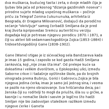
dva muškarca, budućeg tasta i zeta, o dvoje mladih čija je
ljubav bila jača od prkosnog “dizanja gazdinskih noseva” i
prirodne sujete mladog uspešnog muškarca – počinje
priču za Telegraf Zonina čukununuka, arhitekta iz
Beograda, dr Dragana Milovanović, dodajući da porodično
sećanje “okrivljuje” samog čorbadži Smiljana da je pred
kraj života ispripovedao Sremcu autentičnu verziju
događaja koji je potresao njegovu porodicu 1870. i 1871, a
čiji su akteri bili sedamnaestogodišnja Zojica (1853-1884) i
tridesetdvogodišnji Gane (1838-1902).
Gane (Mane) stigao je iz sićevačkog sela Bandzareva kada
je imao 15 godina, i zaposlio se kod gazda Hadži Smiljana
Jankovića, koji „nije znao šta ima“. Od prelepe kuće sa
doksatima i velikim dvorištem, u Episkopskoj ulici, između
Saborne crkve i i tadašnje opštinske škole, pa do brojnih
vinograda prema Bubnju, Gorici i Gabrovcu.Zojica je bila
njegova jedina ćerka, imao je samo još jednog sina, i veoma
se pazilo na njeno obrazovanje. Sva hrišćanska deca, pa i
ženska čiji su roditelji to mogli da priušte, išla su u grčke, a
kasnije i u nemačke škole i sasvim je logično što hadži
Smiljan nije bio zadovoljan staleškom razlikom između
njegove ćerke i Ganeta