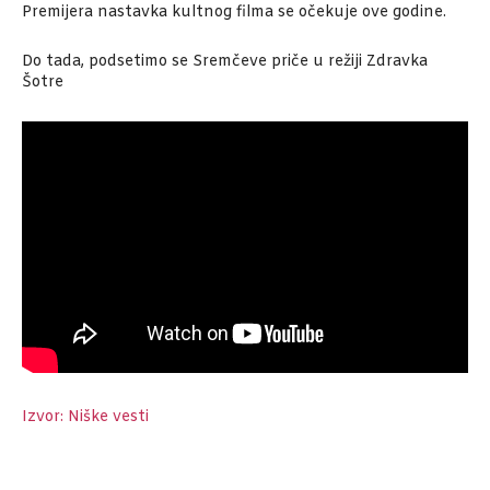
Premijera nastavka kultnog filma se očekuje ove godine.
Do tada, podsetimo se Sremčeve priče u režiji Zdravka
Šotre
Izvor: Niške vesti