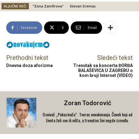
KLJUČNE REČI
"Zona Zamfirova"
Stevan Sremac
Facebook
X
Email
Prethodni tekst
Sledeći tekst
Dnevna doza aforizma
Trenutak sa koncerta ĐORĐA
BALAŠEVIĆA U ZAGREBU o
kom bruji Internet (VIDEO)
Zoran Todorović
Osnivač „Pokazivača“. Tvorac novakovanja. Čovek koji od
života želi sve ili ništa, a trenutno živi negde između.