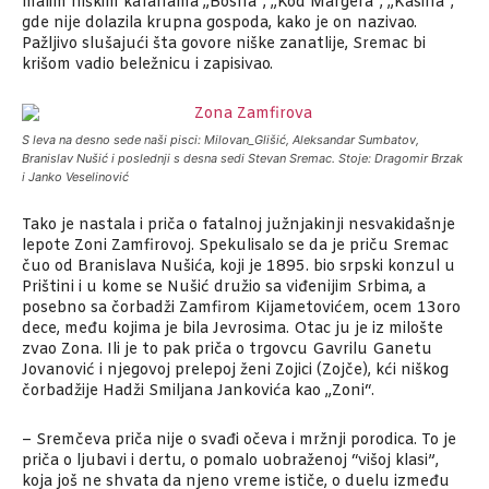
malim niškim kafanama „Bosna“, „Kod Margera“, „Kasina“,
gde nije dolazila krupna gospoda, kako je on nazivao.
Pažljivo slušajući šta govore niške zanatlije, Sremac bi
krišom vadio beležnicu i zapisivao.
S leva na desno sede naši pisci: Milovan_Glišić, Aleksandar Sumbatov,
Branislav Nušić i poslednji s desna sedi Stevan Sremac. Stoje: Dragomir Brzak
i Janko Veselinović
Tako je nastala i priča o fatalnoj južnjakinji nesvakidašnje
lepote Zoni Zamfirovoj. Spekulisalo se da je priču Sremac
čuo od Branislava Nušića, koji je 1895. bio srpski konzul u
Prištini i u kome se Nušić družio sa viđenijim Srbima, a
posebno sa čorbadži Zamfirom Kijametovićem, ocem 13oro
dece, među kojima je bila Jevrosima. Otac ju je iz milošte
zvao Zona. Ili je to pak priča o trgovcu Gavrilu Ganetu
Jovanović i njegovoj prelepoj ženi Zojici (Zojče), kći niškog
čorbadžije Hadži Smiljana Jankovića kao „Zoni“.
– Sremčeva priča nije o svađi očeva i mržnji porodica. To je
priča o ljubavi i dertu, o pomalo uobraženoj “višoj klasi”,
koja još ne shvata da njeno vreme ističe, o duelu između