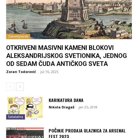
Zanimljivosti
OTKRIVENI MASIVNI KAMENI BLOKOVI
ALEKSANDRIJSKOG SVETIONIKA, JEDNOG
OD SEDAM ČUDA ANTIČKOG SVETA
Zoran Todorović
-
jul 16, 2025
KARIKATURA DANA
Nikola Dragaš
-
jan 25, 2018
Satatatira
POČINJE PRODAJA ULAZNICA ZA ARSENAL
FEST 2023