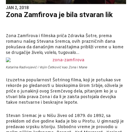
JAN 2, 2018
Zona Zamfirova je bila stvaran lik
Zona Zamfirova i filmska priča Zdravka Šotre, prema
romanu našeg Stevana Sremca, ovih prazničnih dana
pokušava da današnjim naraštajima približi vreme u kome
se drugačije živelo, volelo, tugovalo…
Katarina Radivojević i Vojin Ćetković kao Zona i Mane
Izuzetna popularnost Šotrinog filma, koji je potukao sve
rekorde po gledanosti u bioskopima širom Srbije, oživela je
priče o junakinji ovog Sremčevog dela, pitanjem ko je u
stvari bila prava Zona i da li je zaista postojala devojka
takve nestvarne i beskrajne lepote.
Stevan Sremac je u Nišu živeo od 1879. do 1892, sa
prekidom od dve godine kada je bio u Pirotu. U gimnaziji je
predavao srpsku istoriju. Slobodno vreme je provodio u