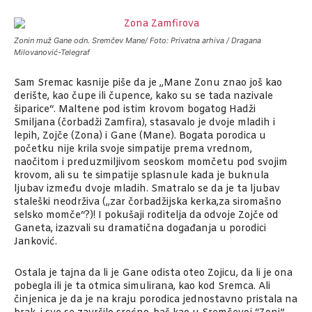
Zonin muž Gane odn. Sremčev Mane/ Foto: Privatna arhiva / Dragana
Milovanović-Telegraf
Sam Sremac kasnije piše da je „Mane Zonu znao još kao
derište, kao čupe ili čupence, kako su se tada nazivale
šiparice“. Maltene pod istim krovom bogatog Hadži
Smiljana (čorbadži Zamfira), stasavalo je dvoje mladih i
lepih, Zojče (Zona) i Gane (Mane). Bogata porodica u
početku nije krila svoje simpatije prema vrednom,
naočitom i preduzmiljivom seoskom momčetu pod svojim
krovom, ali su te simpatije splasnule kada je buknula
ljubav između dvoje mladih. Smatralo se da je ta ljubav
staleški neodrživa („zar čorbadžijska kerka,za siromašno
selsko momče“?)! I pokušaji roditelja da odvoje Zojče od
Ganeta, izazvali su dramatična događanja u porodici
Janković.
Ostala je tajna da li je Gane odista oteo Zojicu, da li je ona
pobegla ili je ta otmica simulirana, kao kod Sremca. Ali
činjenica je da je na kraju porodica jednostavno pristala na