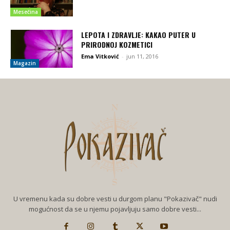
Mesečina
LEPOTA I ZDRAVLJE: KAKAO PUTER U
PRIRODNOJ KOZMETICI
Ema Vitković
-
jun 11, 2016
Magazin
U vremenu kada su dobre vesti u durgom planu "Pokazivač" nudi
mogućnost da se u njemu pojavljuju samo dobre vesti...