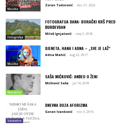
Zoran Todorović
-
dec 21, 2022
Muzika
FOTOGRAFIJA DANA: BORAČKI KRŠ PRED
ĐURĐEVDAN
Miloš Ignjatović
-
maj 3, 2018
Fotografija
DJENETA, HANA I ADNA – „SVE JE LAŽ“
Adna Mahić
-
avg 22, 2017
Muzika
SAŠA MIĆKOVIĆ: ANĐEO O ŽENI
Mićković Saša
-
jul 14, 2018
Mesečina
DNEVNA DOZA AFORIZMA
Goran Ivanković
-
nov 3, 2016
Satatatira