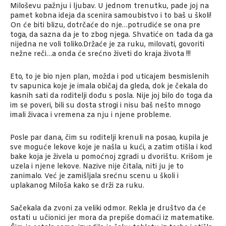
Miloševu pažnju i ljubav. U jednom trenutku, pade joj na
pamet kobna ideja da scenira samoubistvo i to baš u školi!
On će biti blizu, dotrčaće do nje…potrudiće se ona pre
toga, da sazna da je to zbog njega. Shvatiće on tada da ga
nijedna ne voli toliko.Držaće je za ruku, milovati, govoriti
nežne reči…a onda će srećno živeti do kraja života !!!
Eto, to je bio njen plan, možda i pod uticajem besmislenih
tv sapunica koje je imala običaj da gleda, dok je čekala do
kasnih sati da roditelji dođu s posla. Nije joj bilo do toga da
im se poveri, bili su dosta strogi i nisu baš nešto mnogo
imali živaca i vremena za nju i njene probleme.
Posle par dana, čim su roditelji krenuli na posao, kupila je
sve moguće lekove koje je našla u kući, a zatim otišla i kod
bake koja je živela u pomoćnoj zgradi u dvorištu. Krišom je
uzela i njene lekove. Nazive nije čitala, niti ju je to
zanimalo. Već je zamišljala srećnu scenu u školi i
uplakanog Miloša kako se drži za ruku.
Sačekala da zvoni za veliki odmor. Rekla je društvo da će
ostati u učionici jer mora da prepiše domaći iz matematike.