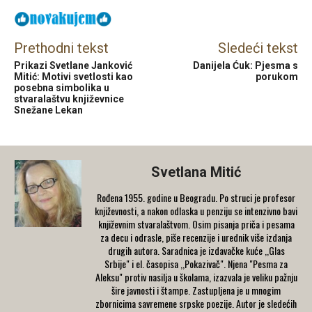
Prethodni tekst
Sledeći tekst
Prikazi Svetlane Janković
Danijela Ćuk: Pjesma s
Mitić: Motivi svetlosti kao
porukom
posebna simbolika u
stvaralaštvu književnice
Snežane Lekan
Svetlana Mitić
Rođena 1955. godine u Beogradu. Po struci je profesor
književnosti, a nakon odlaska u penziju se intenzivno bavi
književnim stvaralaštvom. Osim pisanja priča i pesama
za decu i odrasle, piše recenzije i urednik više izdanja
drugih autora. Saradnica je izdavačke kuće ,,Glas
Srbije" i el. časopisa ,,Pokazivač". Njena "Pesma za
Aleksu" protiv nasilja u školama, izazvala je veliku pažnju
šire javnosti i štampe. Zastupljena je u mnogim
zbornicima savremene srpske poezije. Autor je sledećih