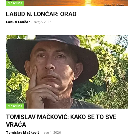
Mesečina
LABUD N. LONČAR: ORAO
Labud Lončar
-
avg 2, 2026
Mesečina
TOMISLAV MAČKOVIĆ: KAKO SE TO SVE
VRAĆA
Tomislav Mačković
-
avg 1, 2026