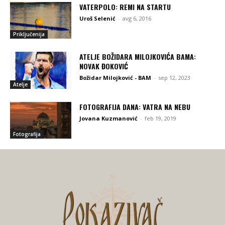
VATERPOLO: REMI NA STARTU
Uroš Selenić
-
avg 6, 2016
Priključenija
ATELJE BOŽIDARA MILOJKOVIĆA BAMA:
NOVAK ĐOKOVIĆ
Božidar Milojković - BAM
-
sep 12, 2023
Atelje
FOTOGRAFIJA DANA: VATRA NA NEBU
Jovana Kuzmanović
-
feb 19, 2019
Fotografija