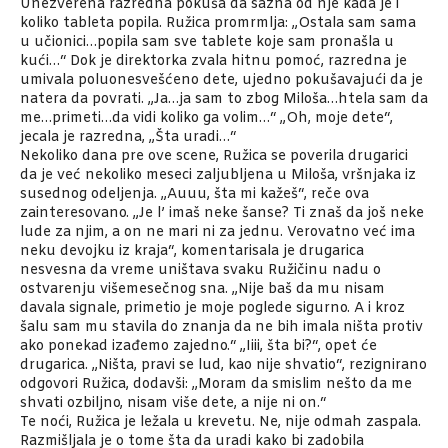
Unezverena razredna pokuša da sazna od nje kada je i
koliko tableta popila. Ružica promrmlja: „Ostala sam sama
u učionici…popila sam sve tablete koje sam pronašla u
kući…“ Dok je direktorka zvala hitnu pomoć, razredna je
umivala poluonesvešćeno dete, ujedno pokušavajući da je
natera da povrati. „Ja…ja sam to zbog Miloša…htela sam da
me…primeti…da vidi koliko ga volim…“ „Oh, moje dete“,
jecala je razredna, „Šta uradi…“
Nekoliko dana pre ove scene, Ružica se poverila drugarici
da je već nekoliko meseci zaljubljena u Miloša, vršnjaka iz
susednog odeljenja. „Auuu, šta mi kažeš“, reče ova
zainteresovano. „Je l’ imaš neke šanse? Ti znaš da još neke
lude za njim, a on ne mari ni za jednu. Verovatno već ima
neku devojku iz kraja“, komentarisala je drugarica
nesvesna da vreme uništava svaku Ružičinu nadu o
ostvarenju višemesečnog sna. „Nije baš da mu nisam
davala signale, primetio je moje poglede sigurno. A i kroz
šalu sam mu stavila do znanja da ne bih imala ništa protiv
ako ponekad izađemo zajedno.“ „Iiii, šta bi?“, opet će
drugarica. „Ništa, pravi se lud, kao nije shvatio“, rezignirano
odgovori Ružica, dodavši: ,,Moram da smislim nešto da me
shvati ozbiljno, nisam više dete, a nije ni on.“
Te noći, Ružica je ležala u krevetu. Ne, nije odmah zaspala.
Razmišljala je o tome šta da uradi kako bi zadobila