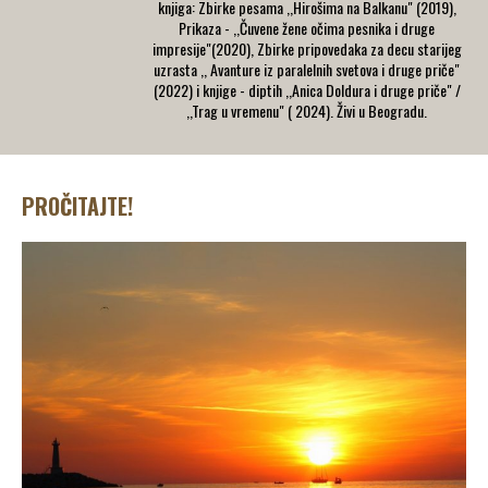
knjiga: Zbirke pesama ,,Hirošima na Balkanu" (2019),
Prikaza - ,,Čuvene žene očima pesnika i druge
impresije"(2020), Zbirke pripovedaka za decu starijeg
uzrasta ,, Avanture iz paralelnih svetova i druge priče"
(2022) i knjige - diptih ,,Anica Doldura i druge priče" /
,,Trag u vremenu" ( 2024). Živi u Beogradu.
PROČITAJTE!