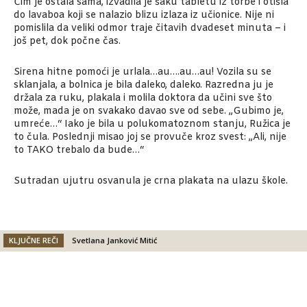
Čim je ostala sama, izvadila je šaku tabletu iz torbe i otišla
do lavaboa koji se nalazio blizu izlaza iz učionice. Nije ni
pomislila da veliki odmor traje čitavih dvadeset minuta – i
još pet, dok počne čas.
Sirena hitne pomoći je urlala…au….au…au! Vozila su se
sklanjala, a bolnica je bila daleko, daleko. Razredna ju je
držala za ruku, plakala i molila doktora da učini sve što
može, mada je on svakako davao sve od sebe. „Gubimo je,
umreće…“ Iako je bila u polukomatoznom stanju, Ružica je
to čula. Poslednji misao joj se provuče kroz svest: „Ali, nije
to TAKO trebalo da bude…“
Sutradan ujutru osvanula je crna plakata na ulazu škole.
KLJUČNE REČI
Svetlana Janković Mitić
Facebook
X
Email