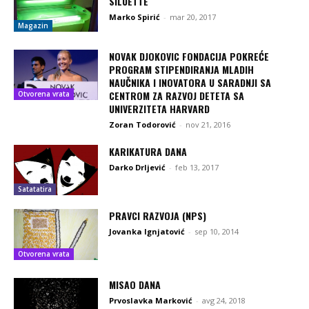
SILUETTE
Marko Spirić
-
mar 20, 2017
Magazin
NOVAK DJOKOVIC FONDACIJA POKREĆE
PROGRAM STIPENDIRANJA MLADIH
NAUČNIKA I INOVATORA U SARADNJI SA
CENTROM ZA RAZVOJ DETETA SA
Otvorena vrata
UNIVERZITETA HARVARD
Zoran Todorović
-
nov 21, 2016
KARIKATURA DANA
Darko Drljević
-
feb 13, 2017
Satatatira
PRAVCI RAZVOJA (NPS)
Jovanka Ignjatović
-
sep 10, 2014
Otvorena vrata
MISAO DANA
Prvoslavka Marković
-
avg 24, 2018