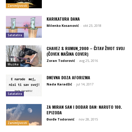
Zanimljivosti
KARIKATURA DANA
Milenko Kosanović
-
okt 23, 2018
Satatatira
CHAVEZ & RUMUN_2000 – ČITAV ŽIVOT SVOJ
(ČOVEK MAŠINA COVER)
Zoran Todorović
-
avg 25, 2016
Muzika
DNEVNA DOZA AFORIZMA
Nada Karadžić
-
jul 14, 2017
Satatatira
ZA MIRAN SAN I DOBAR DAN: NARUTO 100.
EPIZODA
Đorđe Todorović
-
nov 28, 2015
Zanimljivosti