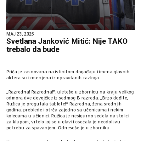
MAJ 23, 2025
Svetlana Janković Mitić: Nije TAKO
trebalo da bude
Priča je zasnovana na istinitom događaju i imena glavnih
aktera su izmenjena iz opravdanih razloga.
„Razredna! Razredna!“, uleteše u zbornicu na kraju velikog
odmora dve devojčice iz sedmog B razreda. „Brzo dođite,
Ružica je progutala tablete!“ Razredna, žena srednjih
godina, preblede i otrča zajedno sa učenicama i nekim
kolegama u učionici. Ružica je nesigurno sedela na stolici
za klupom, vrtelo joj se u glavi i osećala je neodoljivu
potrebu za spavanjem. Odnesoše je u zborniku.