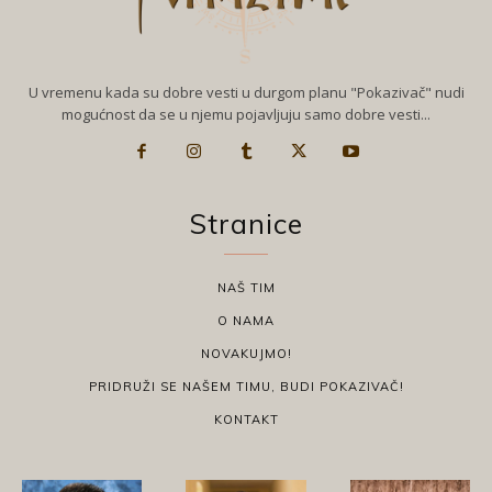
U vremenu kada su dobre vesti u durgom planu "Pokazivač" nudi
mogućnost da se u njemu pojavljuju samo dobre vesti...
Stranice
NAŠ TIM
O NAMA
NOVAKUJMO!
PRIDRUŽI SE NAŠEM TIMU, BUDI POKAZIVAČ!
KONTAKT