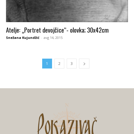
Atelje: „Portret devojčice“- olovka; 30x42cm
Snežana Kujundžić
-
avg 14, 2015
1
2
3