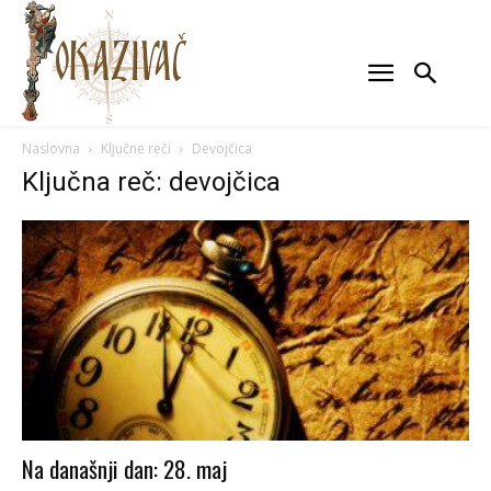
Naslovna
Ključne reči
Devojčica
Ključna reč: devojčica
Na današnji dan: 28. maj