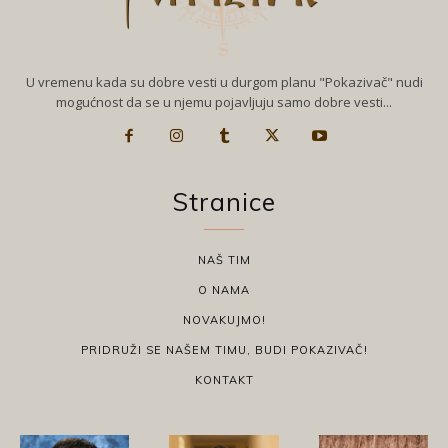
U vremenu kada su dobre vesti u durgom planu "Pokazivač" nudi
mogućnost da se u njemu pojavljuju samo dobre vesti...
Stranice
NAŠ TIM
O NAMA
NOVAKUJMO!
PRIDRUŽI SE NAŠEM TIMU, BUDI POKAZIVAČ!
KONTAKT