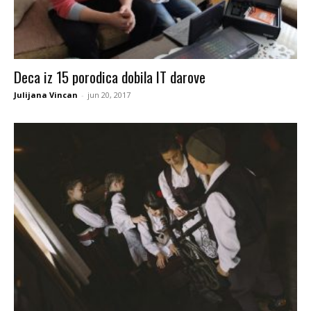
Deca iz 15 porodica dobila IT darove
Julijana Vincan
-
jun 20, 2017