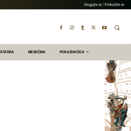
Ulogujte se / Pridružite se
TATATIRA
MESEČINA
POKAZIVAČICA