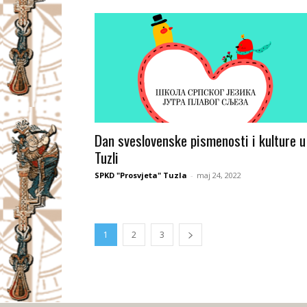
Dan sveslovenske pismenosti i kulture u
Tuzli
SPKD "Prosvjeta" Tuzla
-
maj 24, 2022
1
2
3