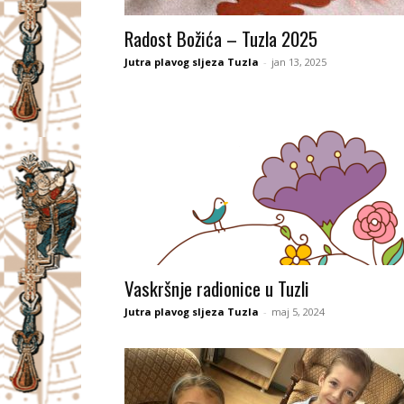
I
Radost Božića – Tuzla 2025
V
Jutra plavog sljeza Tuzla
-
jan 13, 2025
A
Č
Vaskršnje radionice u Tuzli
Jutra plavog sljeza Tuzla
-
maj 5, 2024