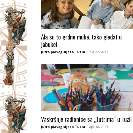
Ala su to grdne muke, tako gledat u
jabuke!
Jutra plavog sljeza Tuzla
-
okt 22, 2023
Vaskršnje radionice sa „Jutrima“ u Tuzli
Jutra plavog sljeza Tuzla
-
apr 18, 2023