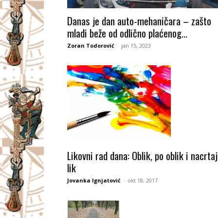
I
Danas je dan auto-mehaničara – zašto
mladi beže od odlično plaćenog...
V
Zoran Todorović
-
jan 15, 2023
A
Č
Likovni rad dana: Oblik, po oblik i nacrtaj
lik
Jovanka Ignjatović
-
okt 18, 2017