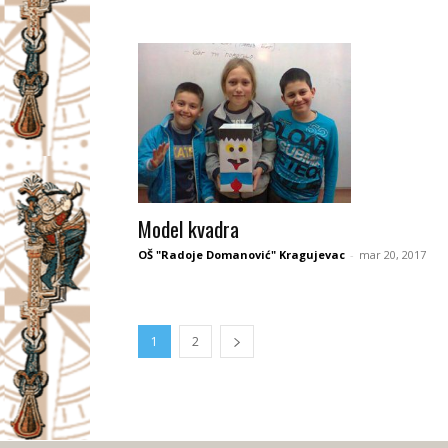
Model kvadra
OŠ "Radoje Domanović" Kragujevac
-
mar 20, 2017
1
2