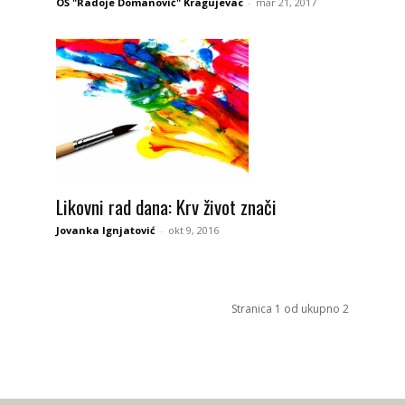
OŠ "Radoje Domanović" Kragujevac
-
mar 21, 2017
Likovni rad dana: Krv život znači
Jovanka Ignjatović
-
okt 9, 2016
Stranica 1 od ukupno 2