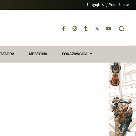
Ulogujte se / Pridružite se
TATATIRA
MESEČINA
POKAZIVAČICA