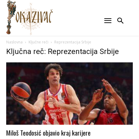
Naslovna
Ključne reči
Reprezentacija Srbije
Ključna reč: Reprezentacija Srbije
Miloš Teodosić objavio kraj karijere