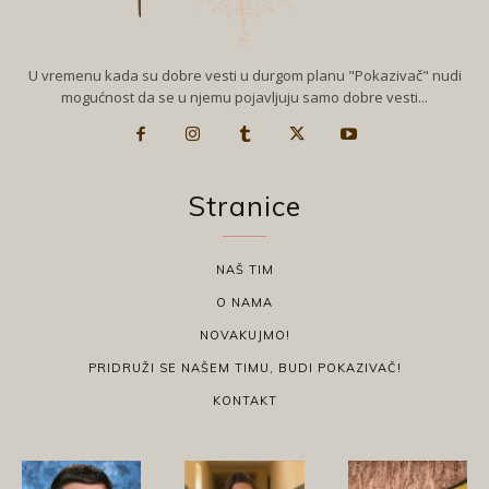
U vremenu kada su dobre vesti u durgom planu "Pokazivač" nudi
mogućnost da se u njemu pojavljuju samo dobre vesti...
Stranice
NAŠ TIM
O NAMA
NOVAKUJMO!
PRIDRUŽI SE NAŠEM TIMU, BUDI POKAZIVAČ!
KONTAKT