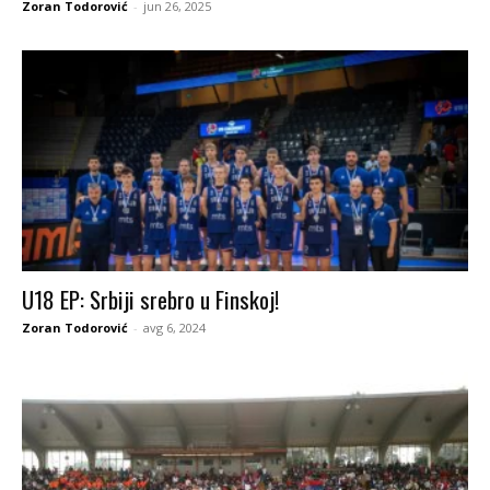
Zoran Todorović
-
jun 26, 2025
U18 EP: Srbiji srebro u Finskoj!
Zoran Todorović
-
avg 6, 2024