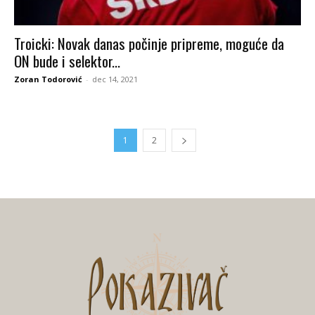
Troicki: Novak danas počinje pripreme, moguće da
ON bude i selektor...
Zoran Todorović
-
dec 14, 2021
1
2