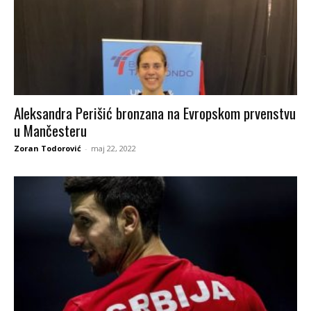
Aleksandra Perišić bronzana na Evropskom prvenstvu
u Mančesteru
Zoran Todorović
-
maj 22, 2022