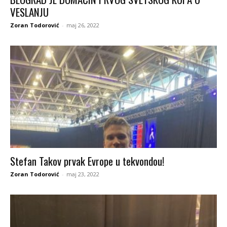
VESLANJU
Zoran Todorović
-
maj 26, 2022
Stefan Takov prvak Evrope u tekvondou!
Zoran Todorović
-
maj 23, 2022