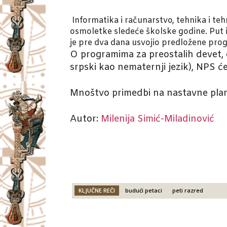
Informatika i računarstvo, tehnika i teh
osmoletke sledeće školske godine. Put i
je pre dva dana usvojio predložene pro
O programima za preostalih devet,
srpski kao nematernji jezik), NPS će
Mnoštvo primedbi na nastavne plan
Autor:
Milenija Simić-Miladinović
KLJUČNE REČI
budući petaci
peti razred
Facebook
X
Email