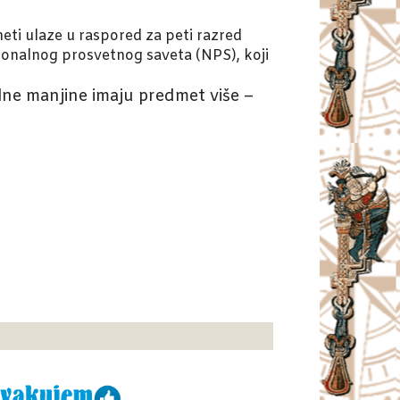
meti ulaze u raspored za peti razred
cionalnog prosvetnog saveta (NPS), koji
ne manjine imaju predmet više –