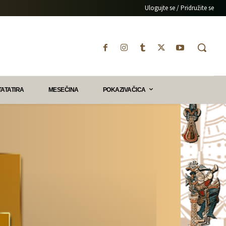
Ulogujte se / Pridružite se
TATATIRA
MESEČINA
POKAZIVAČICA