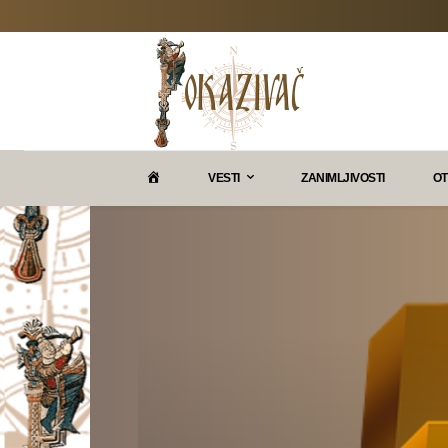
P
VESTI
ZANIMLJIVOSTI
OT
O
K
A
Z