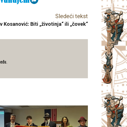
Sledeći tekst
v Kosanović: Biti „životinja“ ili „čovek“
među.