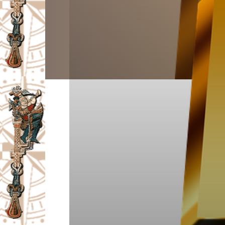
I
V
A
Č