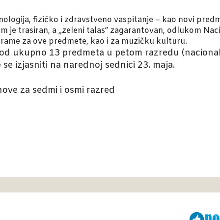
nologija, fizičko i zdravstveno vaspitanje – kao novi pred
m je trasiran, a „zeleni talas” zagarantovan, odlukom Na
grame za ove predmete, kao i za muzičku kulturu.
 od ukupno 13 predmeta u petom razredu (nacional
 se izjasniti na narednoj sednici 23. maja.
ove za sedmi i osmi razred
Viber
ReddIt