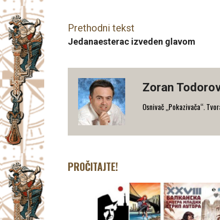
Prethodni tekst
Jedanaesterac izveden glavom
Zoran Todorov
Osnivač „Pokazivača“. Tvorac
PROČITAJTE!