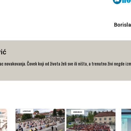
Borisla
ić
 novakovanja. Čovek koji od života želi sve ili ništa, a trenutno živi negde iz