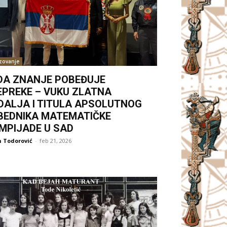
zovanje
DA ZNANJE POBEĐUJE
EPREKE – VUKU ZLATNA
DALJA I TITULA APSOLUTNOG
BEDNIKA MATEMATIČKE
IMPIJADE U SAD
 Todorović
-
feb 21, 2026