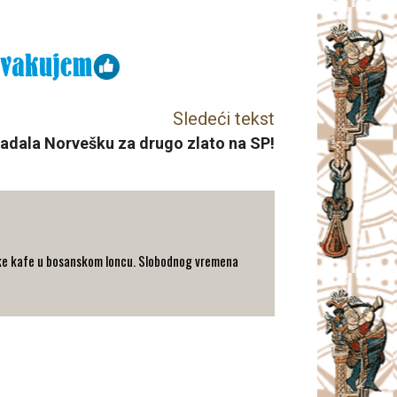
Sledeći tekst
adala Norvešku za drugo zlato na SP!
turske kafe u bosanskom loncu. Slobodnog vremena