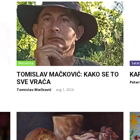
Mesečina
Satat
TOMISLAV MAČKOVIĆ: KAKO SE TO
KA
SVE VRAĆA
Petar
Tomislav Mačković
-
avg 1, 2026