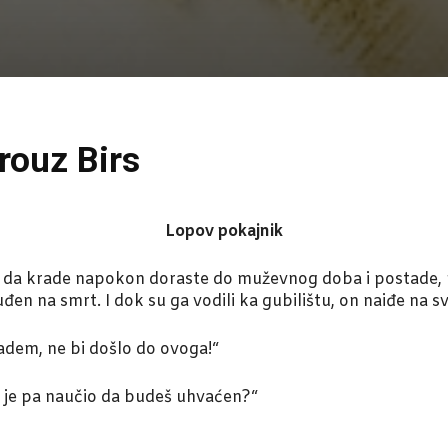
rouz Birs
Lopov pokajnik
a da krade napokon doraste do muževnog doba i postade, po
en na smrt. I dok su ga vodili ka gubilištu, on naiđe na sv
kradem, ne bi došlo do ovoga!“
 je pa naučio da budeš uhvaćen?“