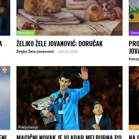
Mesečina
Otvo
A
ŽELJKO ŽELE JOVANOVIĆ: DORUČAK
PRO
JOV
Željko Žele Jovanović
-
okt 23, 2018
Emisi
Priključenija
Zanim
ENI
MAGIČNI NOVAK JE VLADAR MELBURNA PO
NA 