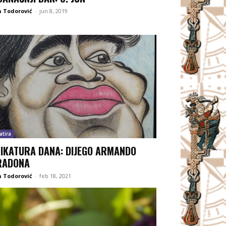
 Todorović
-
jun 8, 2019
atira
IKATURA DANA: DIJEGO ARMANDO
RADONA
 Todorović
-
feb 18, 2021