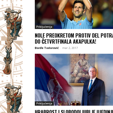
Priključenija
NOLE PREOKRETOM PROTIV DEL POTR
DO ČETVRTFINALA AKAPULKA!
Đorđe Todorović
-
mar 2, 2017
Priključenija
HRABROST I SLOBODOLJUBLJE UJEDINJ