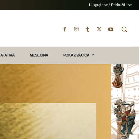
Ulogujte se / Pridružite se
TATATIRA
MESEČINA
POKAZIVAČICA