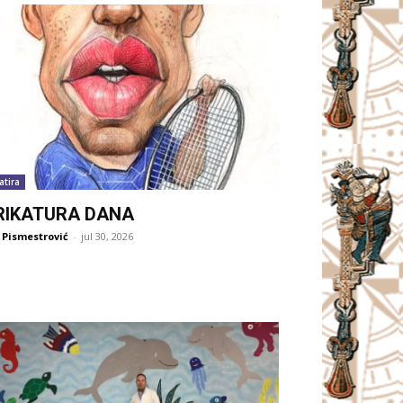
atira
RIKATURA DANA
 Pismestrović
-
jul 30, 2026