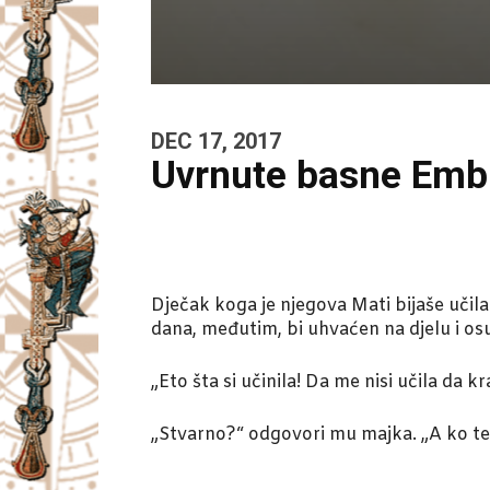
DEC 17, 2017
Uvrnute basne Emb
Dječak koga je njegova Mati bijaše učil
dana, međutim, bi uhvaćen na djelu i osuđ
„Eto šta si učinila! Da me nisi učila da 
„Stvarno?“ odgovori mu majka. „A ko te