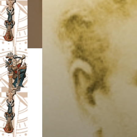
I
V
A
Č