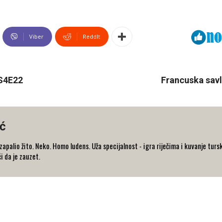
Viber
ReddIt
 S4E22
Francuska savl
ć
e zapalio žito. Neko. Homo ludens. Uža specijalnost - igra riječima i kuvanje 
i da je zauzet.