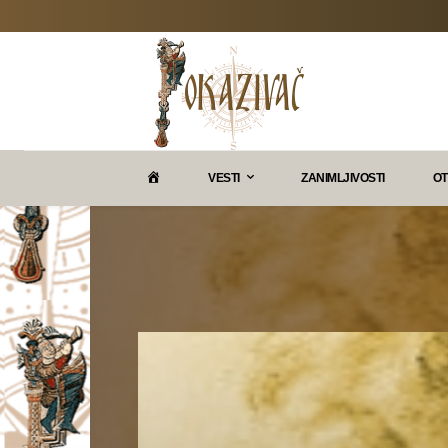
P
VESTI
ZANIMLJIVOSTI
OT
O
K
A
Z