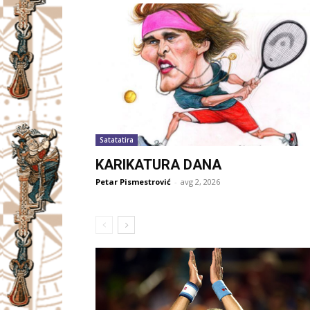
Satatatira
KARIKATURA DANA
Petar Pismestrović
-
avg 2, 2026