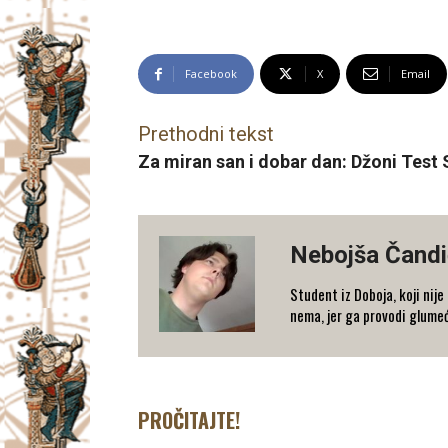
Facebook
X
Email
Prethodni tekst
Za miran san i dobar dan: Džoni Test
Nebojša Čandi
Student iz Doboja, koji nij
nema, jer ga provodi glumeć
PROČITAJTE!