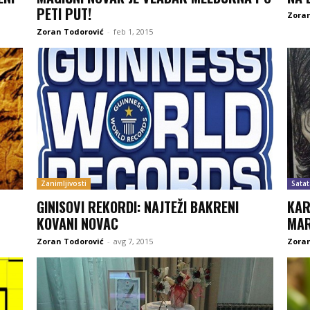
PETI PUT!
Zoran
Zoran Todorović
-
feb 1, 2015
Zanimljivosti
Satat
GINISOVI REKORDI: NAJTEŽI BAKRENI
KAR
KOVANI NOVAC
MA
Zoran Todorović
-
avg 7, 2015
Zoran