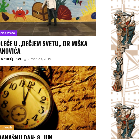
rena vrata
LEĆE U ,,DEČJEM SVETU,, DR MIŠKA
ANOVIĆA
ja “DEČJI SVET,,
-
mar 29, 2019
ljivosti
DANAŠNJI DAN: 8. JUN