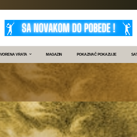
VORENA VRATA
MAGAZIN
POKAZIVAČ POKAZUJE
SA