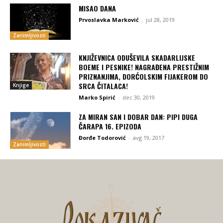
MISAO DANA
Prvoslavka Marković
-
jul 28, 2019
Zanimljivosti
KNJIŽEVNICA ODUŠEVILA SKADARLIJSKE
BOEME I PESNIKE! NAGRAĐENA PRESTIŽNIM
PRIZNANJIMA, DORĆOLSKIM FIJAKEROM DO
SRCA ČITALACA!
Knjige
Marko Spirić
-
dec 30, 2019
ZA MIRAN SAN I DOBAR DAN: PIPI DUGA
ČARAPA 16. EPIZODA
Đorđe Todorović
-
avg 19, 2017
Zanimljivosti