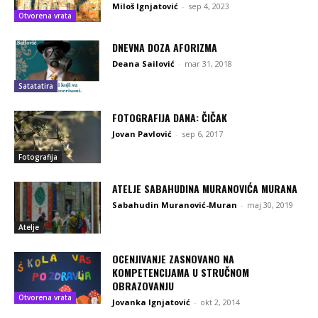
Miloš Ignjatović
-
sep 4, 2023
Otvorena vrata
DNEVNA DOZA AFORIZMA
Deana Sailović
-
mar 31, 2018
Satatatira
FOTOGRAFIJA DANA: ČIČAK
Jovan Pavlović
-
sep 6, 2017
Fotografija
ATELJE SABAHUDINA MURANOVIĆA MURANA
Sabahudin Muranović-Muran
-
maj 30, 2019
Atelje
OCENJIVANJE ZASNOVANO NA
KOMPETENCIJAMA U STRUČNOM
OBRAZOVANJU
Otvorena vrata
Jovanka Ignjatović
-
okt 2, 2014