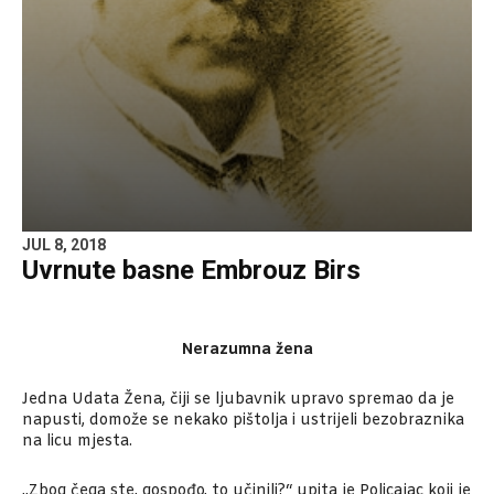
JUL 8, 2018
Uvrnute basne Embrouz Birs
Nerazumna žena
Jedna Udata Žena, čiji se ljubavnik upravo spremao da je
napusti, domože se nekako pištolja i ustrijeli bezobraznika
na licu mjesta.
„Zbog čega ste, gospođo, to učinili?“ upita je Policajac koji je