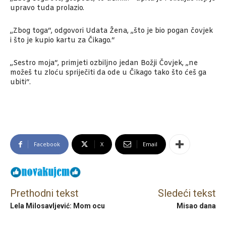
upravo tuda prolazio.
„Zbog toga“, odgovori Udata Žena, „što je bio pogan čovjek
i što je kupio kartu za Čikago.“
„Sestro moja“, primjeti ozbiljno jedan Božji Čovjek, „ne
možeš tu zloću spriječiti da ode u Čikago tako što ćeš ga
ubiti“.
Facebook
X
Email
Prethodni tekst
Sledeći tekst
Lela Milosavljević: Mom ocu
Misao dana