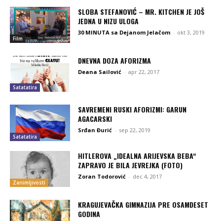
SLOBA STEFANOVIĆ – MR. KITCHEN JE JOŠ
JEDNA U NIZU ULOGA
30 MINUTA sa Dejanom Jelačom
-
okt 3, 2019
Film
DNEVNA DOZA AFORIZMA
Deana Sailović
-
apr 22, 2017
Satatatira
SAVREMENI RUSKI AFORIZMI: GARUN
AGACARSKI
Srđan Đurić
-
sep 22, 2019
Satatatira
HITLEROVA „IDEALNA ARIJEVSKA BEBA“
ZAPRAVO JE BILA JEVREJKA (FOTO)
Zoran Todorović
-
dec 4, 2017
Zanimljivosti
KRAGUJEVAČKA GIMNAZIJA PRE OSAMDESET
GODINA