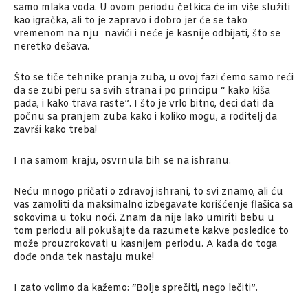
samo mlaka voda. U ovom periodu četkica će im više služiti
kao igračka, ali to je zapravo i dobro jer će se tako
vremenom na nju navići i neće je kasnije odbijati, što se
neretko dešava.
Što se tiče tehnike pranja zuba, u ovoj fazi ćemo samo reći
da se zubi peru sa svih strana i po principu “ kako kiša
pada, i kako trava raste”. I što je vrlo bitno, deci dati da
počnu sa pranjem zuba kako i koliko mogu, a roditelj da
završi kako treba!
I na samom kraju, osvrnula bih se na ishranu.
Neću mnogo pričati o zdravoj ishrani, to svi znamo, ali ću
vas zamoliti da maksimalno izbegavate korišćenje flašica sa
sokovima u toku noći. Znam da nije lako umiriti bebu u
tom periodu ali pokušajte da razumete kakve posledice to
može prouzrokovati u kasnijem periodu. A kada do toga
dođe onda tek nastaju muke!
I zato volimo da kažemo: “Bolje sprečiti, nego lečiti”.