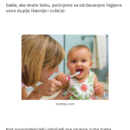
Dakle, ako imate bebu, počinjemo sa održavanjem higijene
usne duplje (kasnije i zubića).
twettey.com
Kod novorođenčadi i odojčadi pre nicanja zuba treba