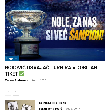
Magazin
ĐOKOVIĆ OSVAJAČ TURNIRA = DOBITAN
TIKET
Zoran Todorović
-
feb 1, 2026
KARIKATURA DANA
Bojan Jokanović
-
dec 6, 2017