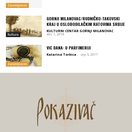
Zanimljivosti
GORNJI MILANOVAC/RUDNIČKO-TAKOVSKI
KRAJ U OSLOBODILAČKIM RATOVIMA SRBIJE
KULTURNI CENTAR GORNjI MILANOVAC
-
dec 1, 2014
Kultura
VIC DANA: U PARFIMERIJI
Katarina Torbica
-
sep 5, 2017
Zanimljivosti