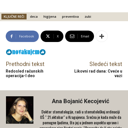
KLJUČNE REČI
deca
higijena
preventiva
zubi
Facebook
X
Email
Prethodni tekst
Sledeći tekst
Redosled računskih
Likovni rad dana: Cveće u
operacija-I deo
vazi
Ana Bojanić Kecojević
Doktor stomatologije, radi u stomatološkoj ordinaciji
OŠ " 21.oktobar" u Kragujevcu. Srećna je kada može da
pomogne ljudima, što joj u jednom aspektu upravo i
omogućava njen životni poziv. “Proverite da li ste zaista