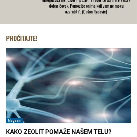
dobar čovek. Pomozite onima koji vam ne mogu
uzvratiti”. (Dušan Radović)
PROČITAJTE!
Magazin
KAKO ZEOLIT POMAŽE NAŠEM TELU?