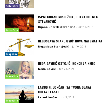
Satatatira
ISPREKIDANE MISLI ŽICA, DIJANA UHEREK
STEVANOVIĆ
Dijana Uherek Stevanović
-
okt 13, 2015
Mesečina
NEGOSLAVA STANOJEVIĆ: NOVA MATEMATIKA
Negoslava Stanojević
-
jul 10, 2018
Magazin
NEDA GAVRIĆ OSTOJIĆ: KONCE ZA NEBO
Neda Gavrić
-
feb 24, 2021
Mesečina
LABUD N. LONČAR: SA TVOGA DLANA
ODLAZE LASTE
Labud Lončar
-
okt 3, 2018
Mesečina