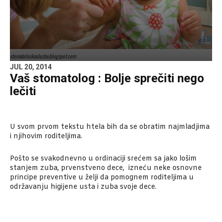
stomatoloskasluzba.blogspot.com
JUL 20, 2014
Vaš stomatolog : Bolje sprečiti nego
lečiti
U svom prvom tekstu htela bih da se obratim najmladjima
i njihovim roditeljima.
Pošto se svakodnevno u ordinaciji srećem sa jako lošim
stanjem zuba, prvenstveno dece, izneću neke osnovne
principe preventive u želji da pomognem roditeljima u
održavanju higijene usta i zuba svoje dece.