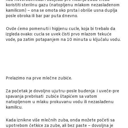
koristiti sterilnu gazu (natopljenu mlakom nezaslađenom
kamilicom) – ona se omota oko prsta i obriše usna duplja
posle obroka ili bar par puta dnevno.
Ovde ćemo pomenuti i higijenu cucle, koja bi trebalo da
izgleda ovako: cucla se uvek čisti prvo mlazom tekuće
vode, pa zatim potapanjem na 10 minuta u ključalu vodu.
Prelazimo na prve mlečne zubiće.
Za početak je dovoljno ujutru-posle buđenja i uveče-pre
spavanja prebrisati zubiće štapićem sa vatom
natopljenom u mlaku prokuvanu vodu ili nezaslađenu
kamilicu.
Kada iznikne više mlečnih zuba, onda možete početi sa
upotrebom četkice za zube, ali bez paste – dovoljna je