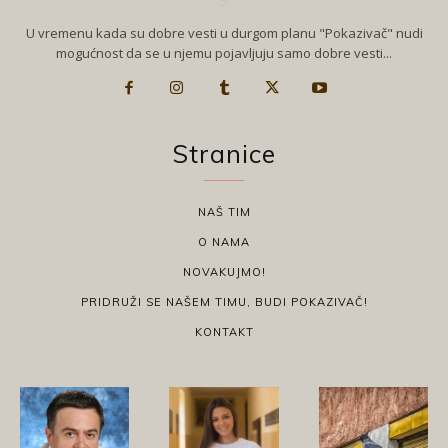
U vremenu kada su dobre vesti u durgom planu "Pokazivač" nudi
mogućnost da se u njemu pojavljuju samo dobre vesti...
Stranice
NAŠ TIM
O NAMA
NOVAKUJMO!
PRIDRUŽI SE NAŠEM TIMU, BUDI POKAZIVAČ!
KONTAKT