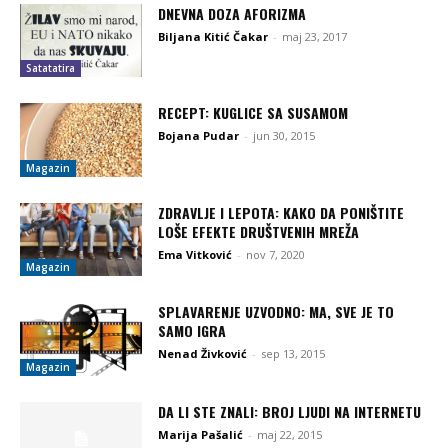
DNEVNA DOZA AFORIZMA
Biljana Kitić Čakar
-
maj 23, 2017
Satatatira
RECEPT: KUGLICE SA SUSAMOM
Bojana Pudar
-
jun 30, 2015
Magazin
ZDRAVLJE I LEPOTA: KAKO DA PONIŠTITE
LOŠE EFEKTE DRUŠTVENIH MREŽA
Ema Vitković
-
nov 7, 2020
Magazin
SPLAVARENJE UZVODNO: MA, SVE JE TO
SAMO IGRA
Nenad Živković
-
sep 13, 2015
Magazin
DA LI STE ZNALI: BROJ LJUDI NA INTERNETU
Marija Pašalić
-
maj 22, 2015