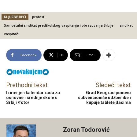
KLJUČNE REČI
protest
Samostalni sindikat predškolskog vaspitanja i obrazovanja Srbije
sindikat
vaspitači
Facebook
X
Email
Prethodni tekst
Sledeći tekst
Izmenjen kalendar rada za
Grad Beograd ponovo
osnovne i srednje škole u
subvencioniše udžbenike i
Srbiji /foto/
kupuje tablete đacima
Zoran Todorović