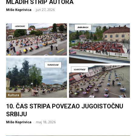
MLADIH STRIP AUTORA
Mišo Koprivica
-
jun 27, 2026
Kultura
10. ČAS STRIPA POVEZAO JUGOISTOČNU
SRBIJU
Mišo Koprivica
-
maj 18, 2026