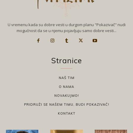
U vremenu kada su dobre vesti u durgom planu "Pokazivač" nudi
mogućnost da se u njemu pojavljuju samo dobre vesti...
Stranice
NAŠ TIM
O NAMA
NOVAKUJMO!
PRIDRUŽI SE NAŠEM TIMU, BUDI POKAZIVAČ!
KONTAKT