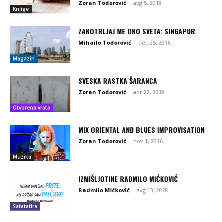
Zoran Todorović
-
avg 5, 2018
Knjige
ZAKOTRLJAJ ME OKO SVETA: SINGAPUR
Mihailo Todorović
-
dec 25, 2016
Magazin
SVESKA RASTKA ŠARANCA
Zoran Todorović
-
apr 22, 2018
Otvorena vrata
MIX ORIENTAL AND BLUES IMPROVISATION
Zoran Todorović
-
nov 1, 2016
Muzika
IZMIŠLJOTINE RADMILO MIĆKOVIĆ
Radmilo Mićković
-
avg 13, 2018
Satatatira