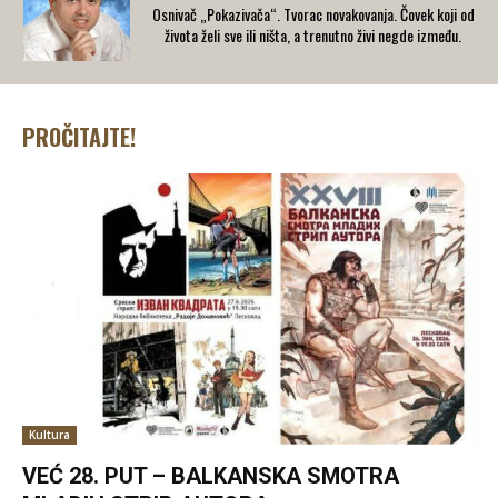
Osnivač „Pokazivača“. Tvorac novakovanja. Čovek koji od
života želi sve ili ništa, a trenutno živi negde između.
PROČITAJTE!
Kultura
VEĆ 28. PUT – BALKANSKA SMOTRA