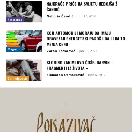
NAJKRAĆE PRIČE NA SVIJETU NEBOJŠA Ž
ČANDIĆ
Nebojša Čandić
-
jun 17, 2018
Satatatira
KOJI AUTOMOBILI MORAJU DA IMAJU
OBAVEZAN ENERGETSKI PASOŠ I DA LI IM TO
MENJA CENU
Magazin
Zoran Todorović
-
jan 15, 2023
SLOBINO ZANIMLJIVO ĆOŠE: DARVIN –
FRAGMENTI IZ ŽIVOTA –
Slobodan Osmokrović
-
nov 6, 2017
Zanimljivosti