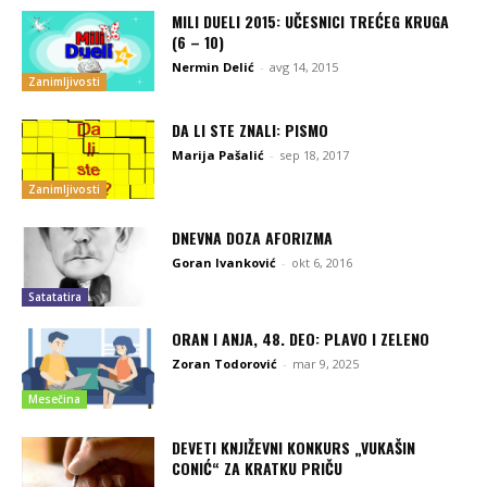
MILI DUELI 2015: UČESNICI TREĆEG KRUGA
(6 – 10)
Nermin Delić
-
avg 14, 2015
Zanimljivosti
DA LI STE ZNALI: PISMO
Marija Pašalić
-
sep 18, 2017
Zanimljivosti
DNEVNA DOZA AFORIZMA
Goran Ivanković
-
okt 6, 2016
Satatatira
ORAN I ANJA, 48. DEO: PLAVO I ZELENO
Zoran Todorović
-
mar 9, 2025
Mesečina
DEVETI KNJIŽEVNI KONKURS „VUKAŠIN
CONIĆ“ ZA KRATKU PRIČU