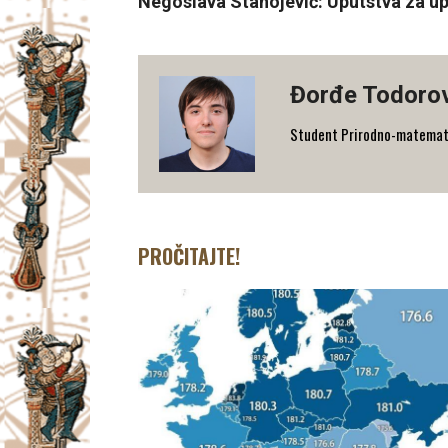
Negoslava Stanojević: Uputstva za up
Đorđe Todoro
Student Prirodno-matematičk
PROČITAJTE!