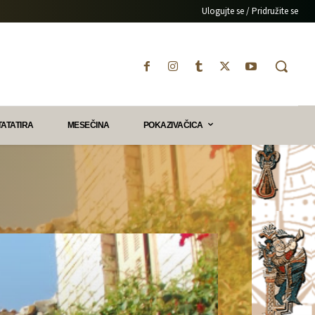
Ulogujte se / Pridružite se
TATATIRA
MESEČINA
POKAZIVAČICA