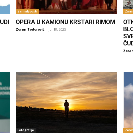
Zanimljivosti
Zanim
UDI
OPERA U KAMIONU KRSTARI RIMOM
OT
BL
Zoran Todorović
-
jul 18, 2025
SV
ČU
Zoran
Fotografija
Zanim