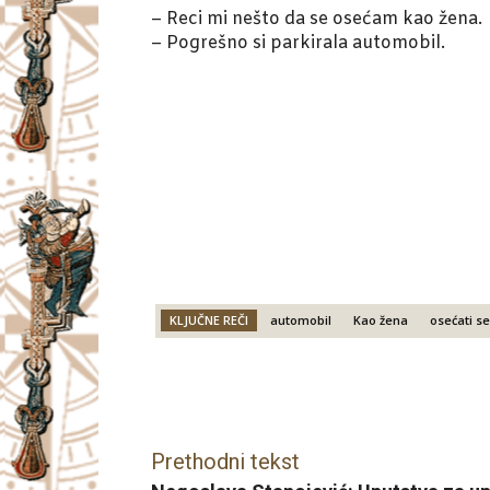
– Reci mi nešto da se osećam kao žena.
– Pogrešno si parkirala automobil.
KLJUČNE REČI
automobil
Kao žena
osećati se
Facebook
X
Email
Prethodni tekst