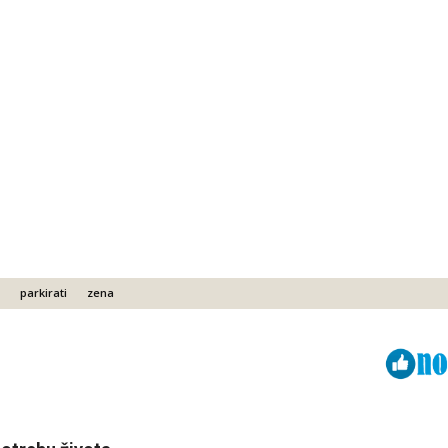
parkirati
zena
Viber
ReddIt