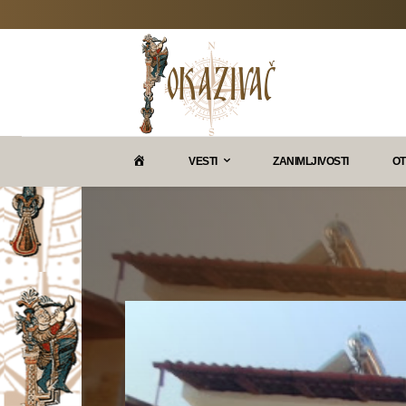
P
VESTI
ZANIMLJIVOSTI
OT
O
K
A
Z