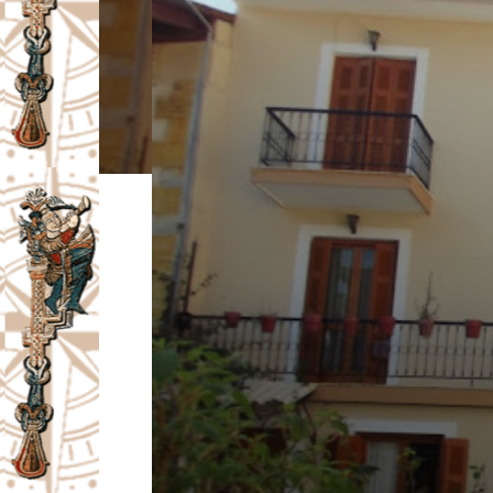
I
V
A
Č