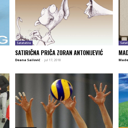
Satatatira
Satat
SATIRIČNA PRIČA ZORAN ANTONIJEVIĆ
MAD
Deana Sailović
-
jul 17, 2018
Made