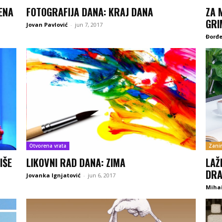
PENA
FOTOGRAFIJA DANA: KRAJ DANA
ZA 
GRI
Jovan Pavlović
-
jun 7, 2017
Đorđe
Otvorena vrata
Zanim
IŠE
LIKOVNI RAD DANA: ZIMA
LAŽ
DRA
Jovanka Ignjatović
-
jun 6, 2017
Mihai