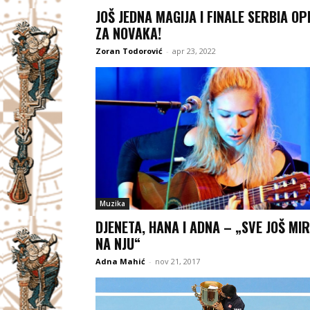
JOŠ JEDNA MAGIJA I FINALE SERBIA O
ZA NOVAKA!
Zoran Todorović
-
apr 23, 2022
Muzika
DJENETA, HANA I ADNA – „SVE JOŠ MIR
NA NJU“
Adna Mahić
-
nov 21, 2017