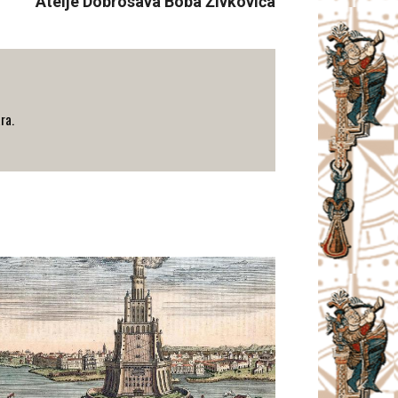
Atelje Dobrosava Boba Živkovića
ra.