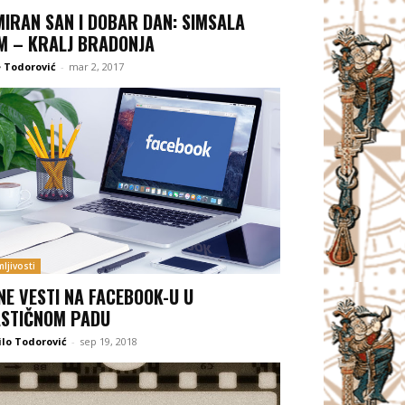
MIRAN SAN I DOBAR DAN: SIMSALA
M – KRALJ BRADONJA
 Todorović
-
mar 2, 2017
ljivosti
NE VESTI NA FACEBOOK-U U
STIČNOM PADU
lo Todorović
-
sep 19, 2018