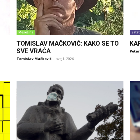
Mesečina
Satat
TOMISLAV MAČKOVIĆ: KAKO SE TO
KA
SVE VRAĆA
Petar
Tomislav Mačković
-
avg 1, 2026