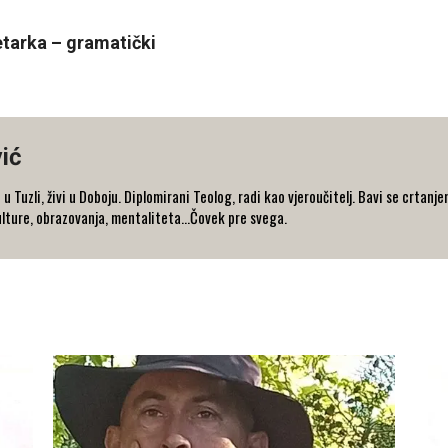
etarka – gramatički
ić
u Tuzli, živi u Doboju. Diplomirani Teolog, radi kao vjeroučitelj. Bavi se crtan
lture, obrazovanja, mentaliteta...Čovek pre svega.