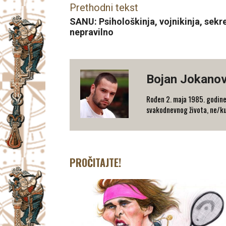
Prethodni tekst
SANU: Psihološkinja, vojnikinja, sekr
nepravilno
Bojan Jokanov
Rođen 2. maja 1985. godine 
svakodnevnog života, ne/ku
PROČITAJTE!