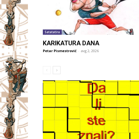
Satatatira
KARIKATURA DANA
Petar Pismestrović
-
avg 2, 2026