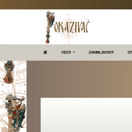
P
VESTI
ZANIMLJIVOSTI
OT
O
K
A
Z