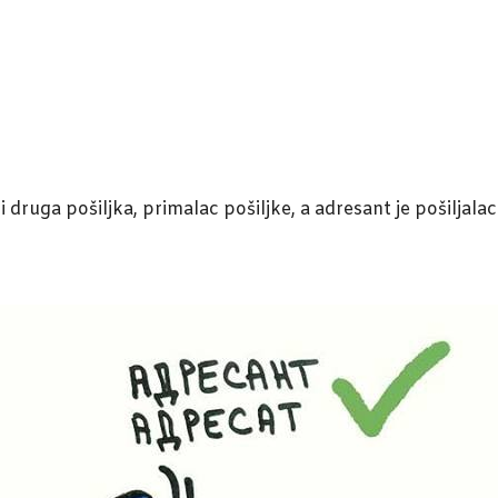
 druga pošiljka, primalac pošiljke, a adresant je pošiljalac