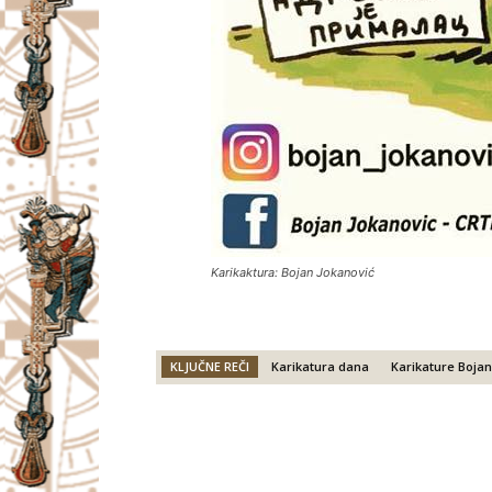
Karikaktura: Bojan Jokanović
KLJUČNE REČI
Karikatura dana
Karikature Bojan
Facebook
X
Email