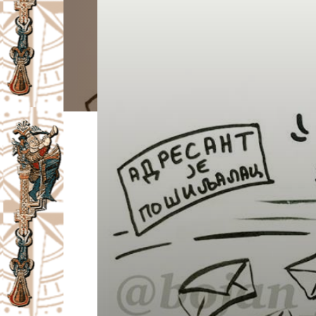
I
V
A
Č