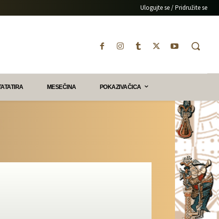
Ulogujte se / Pridružite se
TATATIRA
MESEČINA
POKAZIVAČICA