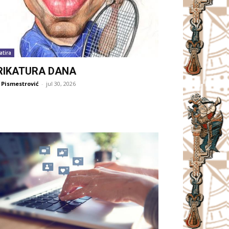
atira
RIKATURA DANA
 Pismestrović
-
jul 30, 2026