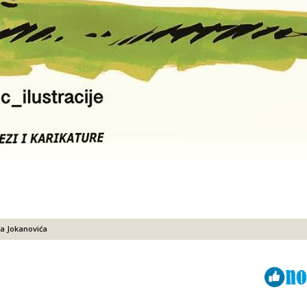
a Jokanovića
Viber
ReddIt