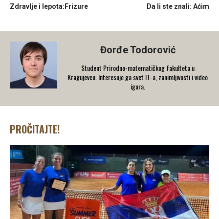
Zdravlje i lepota:Frizure
Da li ste znali: Aćim
Đorđe Todorović
Student Prirodno-matematičkog fakulteta u
Kragujevcu. Interesuje ga svet IT-a, zanimljivosti i video
igara.
PROČITAJTE!