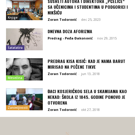
SUSRETI AUTORA I DIREKTORA „PČELICE“
SA UČENICIMA I STUDENTIMA U PODGORICI I
NIKŠIĆU
Knjige
Zoran Todorović
-
dec 25, 2023
DNEVNA DOZA AFORIZMA
Predrag - Peđa Đakonović
-
nov 29, 2015
Satatatira
PREDRAG KISA KISIĆ: KAD JE NAMA BARUT
MIRISAO NA PEČENE TIKVE
Zoran Todorović
-
jun 13, 2018
Mesečina
ĐACI KOSJERIĆKOG SELA U SKAMIJAMA KAO
NEKAD: ŠKOLA IZ 1845. GODINE PONOVO JE
OTVORENA
Zanimljivosti
Zoran Todorović
-
okt 27, 2018