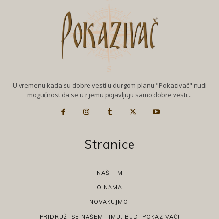
U vremenu kada su dobre vesti u durgom planu "Pokazivač" nudi
mogućnost da se u njemu pojavljuju samo dobre vesti...
Stranice
NAŠ TIM
O NAMA
NOVAKUJMO!
PRIDRUŽI SE NAŠEM TIMU, BUDI POKAZIVAČ!