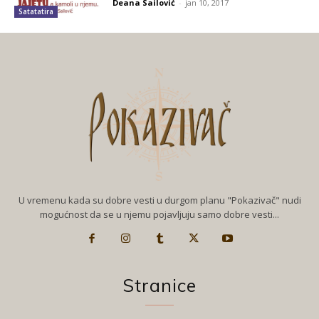
Deana Sailović
-
jan 10, 2017
Satatatira
U vremenu kada su dobre vesti u durgom planu "Pokazivač" nudi
mogućnost da se u njemu pojavljuju samo dobre vesti...
Stranice