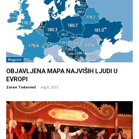
Magazin
OBJAVLJENA MAPA NAJVIŠIH LJUDI U
EVROPI
Zoran Todorović
-
avg 8, 2025