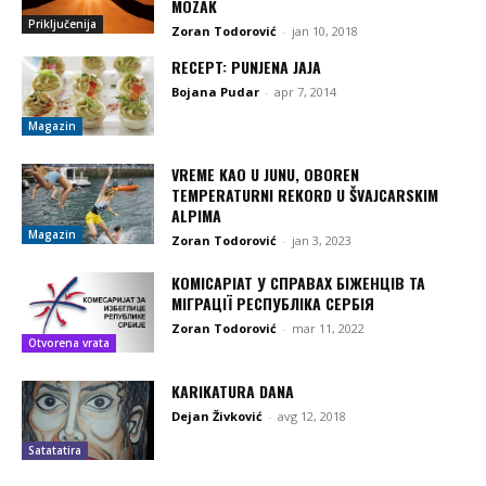
MOZAK
Priključenija
Zoran Todorović
-
jan 10, 2018
RECEPT: PUNJENA JAJA
Bojana Pudar
-
apr 7, 2014
Magazin
VREME KAO U JUNU, OBOREN
TEMPERATURNI REKORD U ŠVAJCARSKIM
ALPIMA
Magazin
Zoran Todorović
-
jan 3, 2023
КОМІСАРІАТ У СПРАВАХ БІЖЕНЦІВ ТА
МІГРАЦІЇ РЕСПУБЛІКА СЕРБІЯ
Zoran Todorović
-
mar 11, 2022
Otvorena vrata
KARIKATURA DANA
Dejan Živković
-
avg 12, 2018
Satatatira