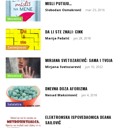
MISLI PUTUJU…
Slobodan Osmokrović
-
mar 25, 2016
Mesečina
DA LI STE ZNALI: CINK
Marija Pašalić
-
jan 28, 2018
Zanimljivosti
MIRJANA SVETOZAREVIĆ: SAMA I TVOJA
Mirjana Svetozarević
-
jun 10, 2022
Mesečina
DNEVNA DOZA AFORIZMA
Nenad Maksimović
-
jan 4, 2018
Satatatira
ELEKTRONSKA ISPOVEDAONICA DEANA
SAILOVIĆ