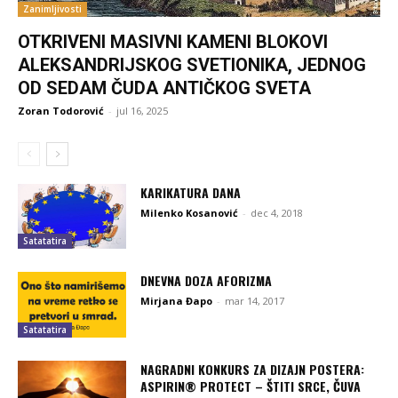
Zanimljivosti
OTKRIVENI MASIVNI KAMENI BLOKOVI
ALEKSANDRIJSKOG SVETIONIKA, JEDNOG
OD SEDAM ČUDA ANTIČKOG SVETA
Zoran Todorović
-
jul 16, 2025
KARIKATURA DANA
Milenko Kosanović
-
dec 4, 2018
Satatatira
DNEVNA DOZA AFORIZMA
Mirjana Đapo
-
mar 14, 2017
Satatatira
NAGRADNI KONKURS ZA DIZAJN POSTERA:
ASPIRIN® PROTECT – ŠTITI SRCE, ČUVA