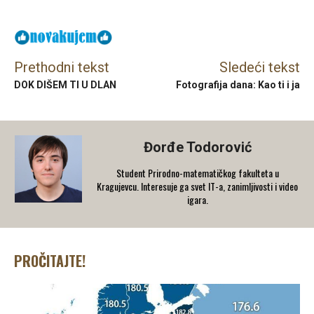
Prethodni tekst
Sledeći tekst
DOK DIŠEM TI U DLAN
Fotografija dana: Kao ti i ja
Đorđe Todorović
Student Prirodno-matematičkog fakulteta u
Kragujevcu. Interesuje ga svet IT-a, zanimljivosti i video
igara.
PROČITAJTE!