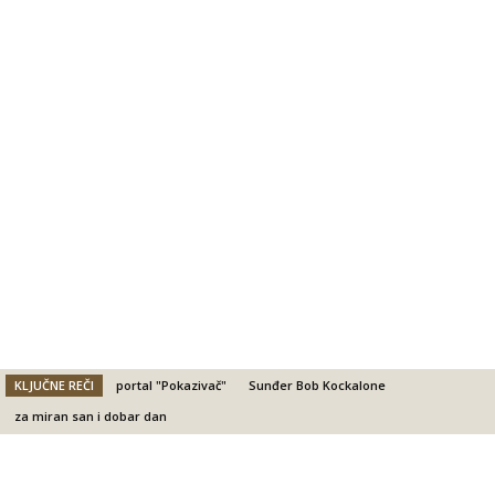
KLJUČNE REČI
portal "Pokazivač"
Sunđer Bob Kockalone
za miran san i dobar dan
Facebook
X
Email