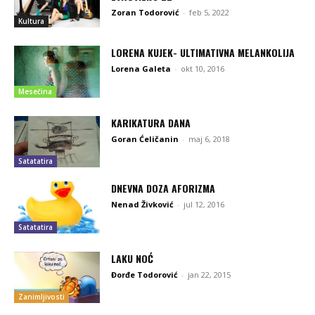
Zoran Todorović
-
feb 5, 2022
Kultura
LORENA KUJEK- ULTIMATIVNA MELANKOLIJA
Lorena Galeta
-
okt 10, 2016
Mesečina
KARIKATURA DANA
Goran Ćeličanin
-
maj 6, 2018
Satatatira
DNEVNA DOZA AFORIZMA
Nenad Živković
-
jul 12, 2016
Satatatira
LAKU NOĆ
Đorđe Todorović
-
jan 22, 2015
Zanimljivosti