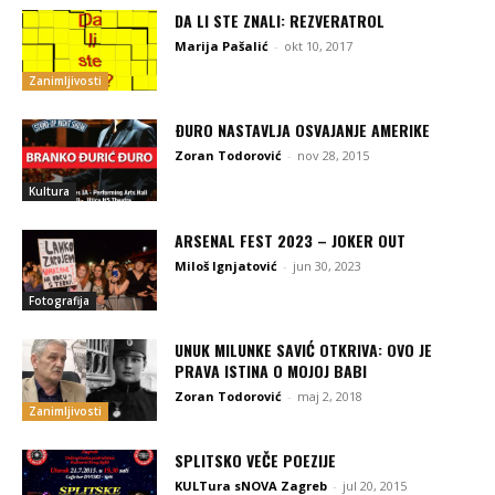
DA LI STE ZNALI: REZVERATROL
Marija Pašalić
-
okt 10, 2017
Zanimljivosti
ÐURO NASTAVLJA OSVAJANJE AMERIKE
Zoran Todorović
-
nov 28, 2015
Kultura
ARSENAL FEST 2023 – JOKER OUT
Miloš Ignjatović
-
jun 30, 2023
Fotografija
UNUK MILUNKE SAVIĆ OTKRIVA: OVO JE
PRAVA ISTINA O MOJOJ BABI
Zoran Todorović
-
maj 2, 2018
Zanimljivosti
SPLITSKO VEČE POEZIJE
KULTura sNOVA Zagreb
-
jul 20, 2015