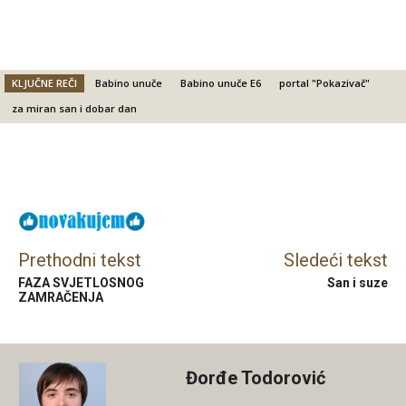
KLJUČNE REČI
Babino unuče
Babino unuče E6
portal "Pokazivač"
za miran san i dobar dan
Facebook
X
Email
Prethodni tekst
Sledeći tekst
FAZA SVJETLOSNOG
San i suze
ZAMRAČENJA
Đorđe Todorović