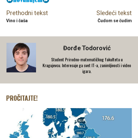
Prethodni tekst
Sledeći tekst
Vino i čaša
Čudom se čudim
Đorđe Todorović
Student Prirodno-matematičkog fakulteta u
Kragujevcu. Interesuje ga svet IT-a, zanimljivosti i video
igara.
PROČITAJTE!