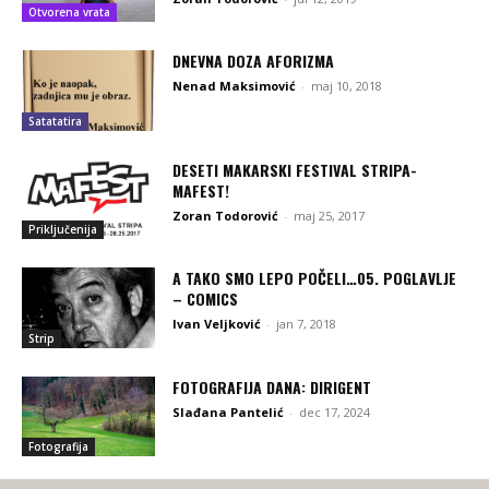
Otvorena vrata
DNEVNA DOZA AFORIZMA
Nenad Maksimović
-
maj 10, 2018
Satatatira
DESETI MAKARSKI FESTIVAL STRIPA-
MAFEST!
Zoran Todorović
-
maj 25, 2017
Priključenija
A TAKO SMO LEPO POČELI…05. POGLAVLJE
– COMICS
Ivan Veljković
-
jan 7, 2018
Strip
FOTOGRAFIJA DANA: DIRIGENT
Slađana Pantelić
-
dec 17, 2024
Fotografija