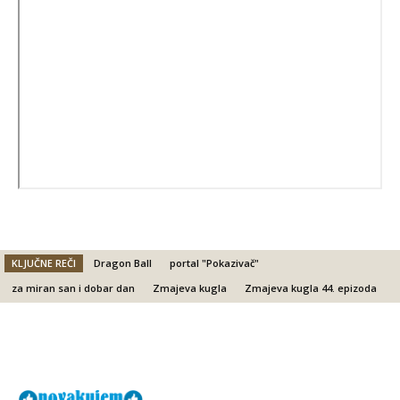
KLJUČNE REČI
Dragon Ball
portal "Pokazivač"
za miran san i dobar dan
Zmajeva kugla
Zmajeva kugla 44. epizoda
Facebook
X
Email