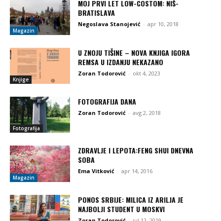
MOJ PRVI LET LOW-COSTOM: NIŠ-
BRATISLAVA
Negoslava Stanojević
-
apr 10, 2018
Magazin
U ZNOJU TIŠINE – NOVA KNJIGA IGORA
REMSA U IZDANJU NEKAZANO
Zoran Todorović
-
okt 4, 2023
Knjige
FOTOGRAFIJA DANA
Zoran Todorović
-
avg 2, 2018
Fotografija
ZDRAVLJE I LEPOTA:FENG SHUI DNEVNA
SOBA
Ema Vitković
-
apr 14, 2016
Magazin
PONOS SRBIJE: MILICA IZ ARILJA JE
NAJBOLJI STUDENT U MOSKVI
Zoran Todorović
-
jul 12, 2019