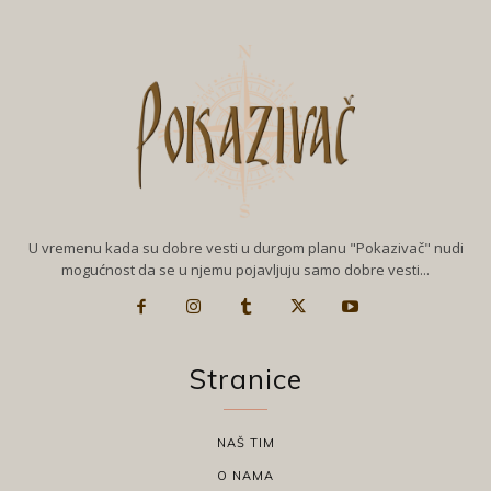
U vremenu kada su dobre vesti u durgom planu "Pokazivač" nudi
mogućnost da se u njemu pojavljuju samo dobre vesti...
Stranice
NAŠ TIM
O NAMA