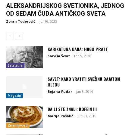
ALEKSANDRIJSKOG SVETIONIKA, JEDNOG
OD SEDAM ČUDA ANTIČKOG SVETA
Zoran Todorović
-
jul 16, 2025
KARIKATURA DANA: HUGO PRATT
Slaviša Ševrt
-
feb 9, 2018
Satatatira
SAVET: KAKO VRATITI SVEŽINU BAJATOM
HLEBU
Bojana Pudar
-
jan 8, 2014
Magazin
DA LI STE ZNALI: KOFEIN III
Marija Pašalić
-
jun 21, 2015
Zanimljivosti