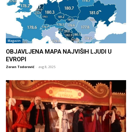
Magazin
OBJAVLJENA MAPA NAJVIŠIH LJUDI U
EVROPI
Zoran Todorović
-
avg 8, 2025