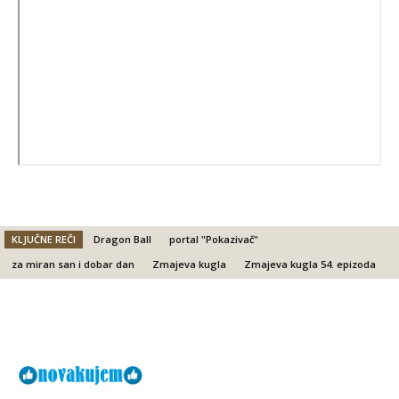
KLJUČNE REČI
Dragon Ball
portal "Pokazivač"
za miran san i dobar dan
Zmajeva kugla
Zmajeva kugla 54. epizoda
Facebook
X
Email