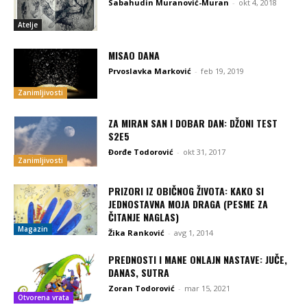
Sabahudin Muranović-Muran
-
okt 4, 2018
Atelje
MISAO DANA
Prvoslavka Marković
-
feb 19, 2019
Zanimljivosti
ZA MIRAN SAN I DOBAR DAN: DŽONI TEST
S2E5
Đorđe Todorović
-
okt 31, 2017
Zanimljivosti
PRIZORI IZ OBIČNOG ŽIVOTA: KAKO SI
JEDNOSTAVNA MOJA DRAGA (PESME ZA
ČITANJE NAGLAS)
Magazin
Žika Ranković
-
avg 1, 2014
PREDNOSTI I MANE ONLAJN NASTAVE: JUČE,
DANAS, SUTRA
Zoran Todorović
-
mar 15, 2021
Otvorena vrata