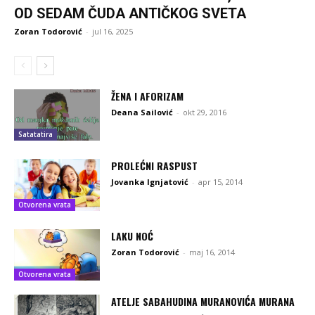
OD SEDAM ČUDA ANTIČKOG SVETA
Zoran Todorović
-
jul 16, 2025
ŽENA I AFORIZAM
Deana Sailović
-
okt 29, 2016
Satatatira
PROLEĆNI RASPUST
Jovanka Ignjatović
-
apr 15, 2014
Otvorena vrata
LAKU NOĆ
Zoran Todorović
-
maj 16, 2014
Otvorena vrata
ATELJE SABAHUDINA MURANOVIĆA MURANA