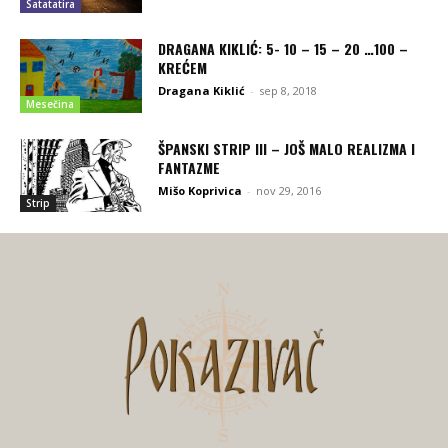
Satatatira
DRAGANA KIKLIĆ: 5- 10 – 15 – 20 …100 –
KREĆEM
Dragana Kiklić
-
sep 8, 2018
Mesečina
ŠPANSKI STRIP III – JOŠ MALO REALIZMA I
FANTAZME
Mišo Koprivica
-
nov 29, 2016
Strip