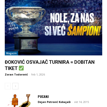
Magazin
ĐOKOVIĆ OSVAJAČ TURNIRA = DOBITAN
TIKET
Zoran Todorović
-
feb 1, 2026
PUCANJ
Dejan Petrović Kobajaši
-
okt 14, 2015