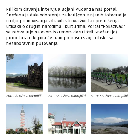
Prilikom davanja intervjua Bojani Pudar za naš portal,
Snežana je dala odobrenje za korišćenje njenih fotografija
u cilju promovisanja zdravih stilova života i prenošenja
utisaka o drugim narodima i kulturima. Portal “Pokazivač”
se zahvaljuje na ovom iskrenom daru i želi Snežani još
puno tura u kojima će nam prenositi svoje utiske sa
nezaboravnih putovanja.
Foto: Snežana Radojičić
Foto: Snežana Radojičić
Foto: Snežana Radojičić