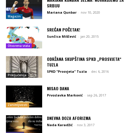
SRBIJU
Mariana Qunbar
-
nov 10, 2020
Magazin
SREĆAN POČETAK!
Sunčica Miščević
-
jan 20, 2015
Otvorena vrata
ODRŽANA SKUPŠTINA SPKD „PROSVJETA“
TUZLA
SPKD "Prosvjeta" Tuzla
-
dec 6, 2016
Priključenija
MISAO DANA
Prvoslavka Marković
-
sep 26, 2017
Zanimljivosti
DNEVNA DOZA AFORIZMA
Nada Karadžić
-
nov 3, 2017