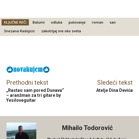
KLJUČNE REČI
Batumi
odluka
putovanje
roman
san
Snezana Radojicic
zakotrljaj me oko sveta
Facebook
X
Email
Prethodni tekst
Sledeći tekst
„Rastao sam pored Dunava“
Atelje Dina Devića
– aranžman za tri gitare by
Yesiloveguitar
Mihailo Todorović