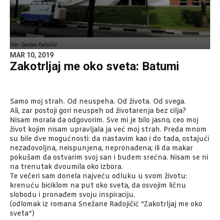
Foto: Snežana Radojičić
MAR 10, 2019
Zakotrljaj me oko sveta: Batumi
Samo moj strah. Od neuspeha. Od života. Od svega.
Ali, zar postoji gori neuspeh od životarenja bez cilja?
Nisam morala da odgovorim. Sve mi je bilo jasno, ceo moj
život kojim nisam upravljala ja već moj strah. Preda mnom
su bile dve mogućnosti: da nastavim kao i do tada, ostajući
nezadovoljna, neispunjena, nepronađena; ili da makar
pokušam da ostvarim svoj san i budem srećna. Nisam se ni
na trenutak dvoumila oko izbora.
Te večeri sam donela najveću odluku u svom životu:
krenuću biciklom na put oko sveta, da osvojim ličnu
slobodu i pronađem svoju inspiraciju.
(odlomak iz romana Snežane Radojičić “Zakotrljaj me oko
sveta”)