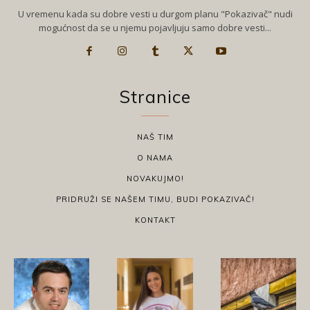
U vremenu kada su dobre vesti u durgom planu "Pokazivač" nudi
mogućnost da se u njemu pojavljuju samo dobre vesti...
Stranice
NAŠ TIM
O NAMA
NOVAKUJMO!
PRIDRUŽI SE NAŠEM TIMU, BUDI POKAZIVAČ!
KONTAKT