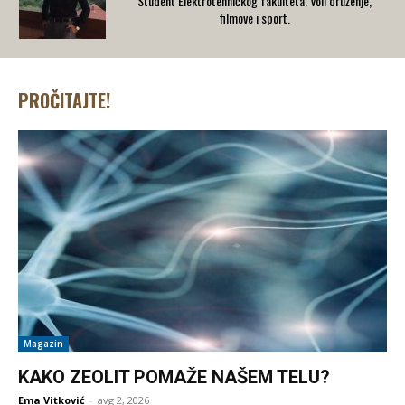
Student Elektrotehničkog fakulteta. Voli druženje,
filmove i sport.
PROČITAJTE!
Magazin
KAKO ZEOLIT POMAŽE NAŠEM TELU?
Ema Vitković
-
avg 2, 2026