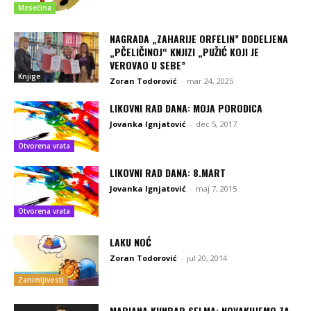
Mesečina
NAGRADA „ZAHARIJE ORFELIN” DODELJENA
„PČELIČINOJ“ KNJIZI „PUŽIĆ KOJI JE
VEROVAO U SEBE”
Knjige
Zoran Todorović
-
mar 24, 2025
LIKOVNI RAD DANA: MOJA PORODICA
Jovanka Ignjatović
-
dec 5, 2017
Otvorena vrata
LIKOVNI RAD DANA: 8.MART
Jovanka Ignjatović
-
maj 7, 2015
Otvorena vrata
LAKU NOĆ
Zoran Todorović
-
jul 20, 2014
Zanimljivosti
MARIANA KUNBAR SELMA: NOVAKUJEMO ZA