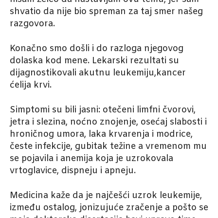
shvatio da nije bio spreman za taj smer našeg
razgovora.
Konačno smo došli i do razloga njegovog
dolaska kod mene. Lekarski rezultati su
dijagnostikovali akutnu leukemiju,kancer
ćelija krvi.
Simptomi su bili jasni: otečeni limfni čvorovi,
jetra i slezina, noćno znojenje, osećaj slabosti i
hroničnog umora, laka krvarenja i modrice,
česte infekcije, gubitak težine a vremenom mu
se pojavila i anemija koja je uzrokovala
vrtoglavice, dispneju i apneju.
Medicina kaže da je najčešći uzrok leukemije,
između ostalog, jonizujuće zračenje a pošto se