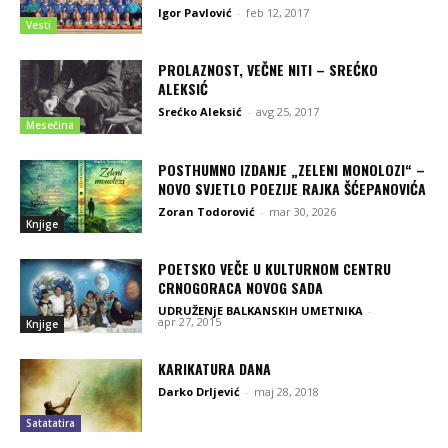
Igor Pavlović
-
feb 12, 2017
Vesti
PROLAZNOST, VEČNE NITI – SREĆKO
ALEKSIĆ
Srećko Aleksić
-
avg 25, 2017
Mesečina
POSTHUMNO IZDANJE „ZELENI MONOLOZI“ –
NOVO SVJETLO POEZIJE RAJKA ŠĆEPANOVIĆA
Zoran Todorović
-
mar 30, 2026
Knjige
POETSKO VEČE U KULTURNOM CENTRU
CRNOGORACA NOVOG SADA
UDRUŽENjE BALKANSKIH UMETNIKA
-
apr 27, 2015
Knjige
KARIKATURA DANA
Darko Drljević
-
maj 28, 2018
Satatatira