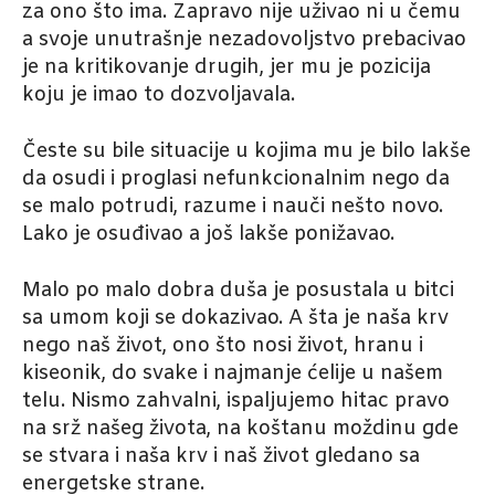
za ono što ima. Zapravo nije uživao ni u čemu
a svoje unutrašnje nezadovoljstvo prebacivao
je na kritikovanje drugih, jer mu je pozicija
koju je imao to dozvoljavala.
Česte su bile situacije u kojima mu je bilo lakše
da osudi i proglasi nefunkcionalnim nego da
se malo potrudi, razume i nauči nešto novo.
Lako je osuđivao a još lakše ponižavao.
Malo po malo dobra duša je posustala u bitci
sa umom koji se dokazivao. A šta je naša krv
nego naš život, ono što nosi život, hranu i
kiseonik, do svake i najmanje ćelije u našem
telu. Nismo zahvalni, ispaljujemo hitac pravo
na srž našeg života, na koštanu moždinu gde
se stvara i naša krv i naš život gledano sa
energetske strane.