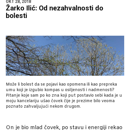
OKT 28, 2018
Žarko Ilić: Od nezahvalnosti do
bolesti
Može li bolest da se pojavi kao opomena ili kao prepreka
umu koji je izgubio kompas u osiljenosti i nadmenosti?
Pitanje koje sam po ko zna koji put postavio sebi kada je u
moju kancelariju ušao čovek čije je prezime bilo veoma
poznato zahvaljujući nekom drugom.
On je bio mlad čovek, po stavu i energiji rekao