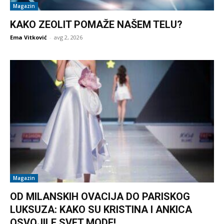
Magazin
KAKO ZEOLIT POMAŽE NAŠEM TELU?
Ema Vitković
-
avg 2, 2026
Magazin
OD MILANSKIH OVACIJA DO PARISKOG
LUKSUZA: KAKO SU KRISTINA I ANKICA
OSVOJILE SVET MODE!