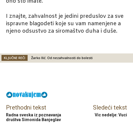
ono što imate.
I znajte, zahvalnost je jedini preduslov za sve
ispravne blagodeti koje su vam namenjene a
njeno odsustvo za siromaštvo duha i duše.
KLJUČNE REČI
Žarko Ilić. Od nezahvalnosti do bolesti
Facebook
X
Email
Prethodni tekst
Sledeći tekst
Radna sveska iz poznavanja
Vic nedelje: Vuci
društva Simonida Banjeglav