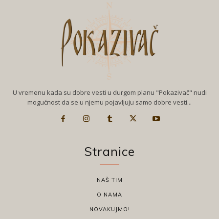
U vremenu kada su dobre vesti u durgom planu "Pokazivač" nudi
mogućnost da se u njemu pojavljuju samo dobre vesti...
Stranice
NAŠ TIM
O NAMA
NOVAKUJMO!