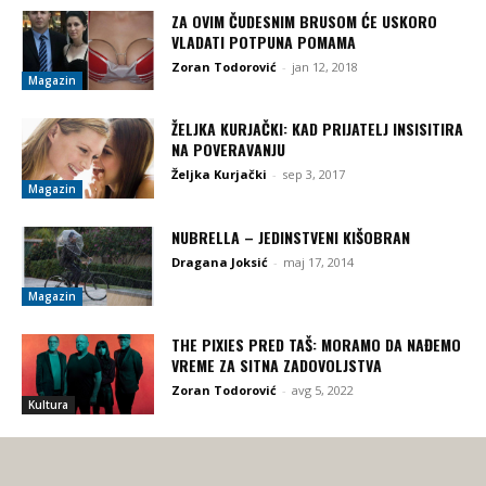
ZA OVIM ČUDESNIM BRUSOM ĆE USKORO
VLADATI POTPUNA POMAMA
Zoran Todorović
-
jan 12, 2018
Magazin
ŽELJKA KURJAČKI: KAD PRIJATELJ INSISITIRA
NA POVERAVANJU
Željka Kurjački
-
sep 3, 2017
Magazin
NUBRELLA – JEDINSTVENI KIŠOBRAN
Dragana Joksić
-
maj 17, 2014
Magazin
THE PIXIES PRED TAŠ: MORAMO DA NAĐEMO
VREME ZA SITNA ZADOVOLJSTVA
Zoran Todorović
-
avg 5, 2022
Kultura