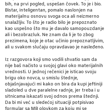
bih, na prvi pogled, uspešan čovek. To je i bio.
Bistar, inteligentan, pomalo naslonjen na
materijalnu osnovu svoga oca ali neizmerno
snalažljiv. To što je radio bilo je prepoznato
kao uspešno što mu je davalo samopouzdanje
ali i bezobrazluk. Ne znam da li je to zbog
prezimena, koje je otac učinio prepoznatljivim,
ali u svakom slučaju opravdavao je nasleđeno.
Iz razgovora koji smo vodili shvatio sam da
nije baš načisto u svojoj glavi oko materijalnih
vrednosti. U jednoj rečenici je isticao svoju
brigu oko novca, u smislu štednje,
objašnjavajući mi kako on bira da kupi jeftiniji
sladoled u dve paralelne radnje, jer treba i u
sitnicama iskazati svoj odnos prema štednji.
Da bi mi već u sledećoj situaciji potpisivao
formular sa MB olovkom za koju mi se