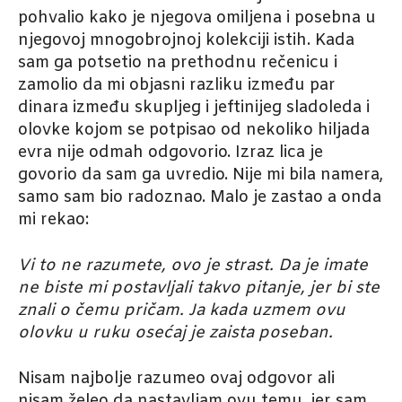
pohvalio kako je njegova omiljena i posebna u
njegovoj mnogobrojnoj kolekciji istih. Kada
sam ga potsetio na prethodnu rečenicu i
zamolio da mi objasni razliku između par
dinara između skupljeg i jeftinijeg sladoleda i
olovke kojom se potpisao od nekoliko hiljada
evra nije odmah odgovorio. Izraz lica je
govorio da sam ga uvredio. Nije mi bila namera,
samo sam bio radoznao. Malo je zastao a onda
mi rekao:
Vi to ne razumete, ovo je strast. Da je imate
ne biste mi postavljali takvo pitanje, jer bi ste
znali o čemu pričam. Ja kada uzmem ovu
olovku u ruku osećaj je zaista poseban.
Nisam najbolje razumeo ovaj odgovor ali
nisam želeo da nastavljam ovu temu, jer sam