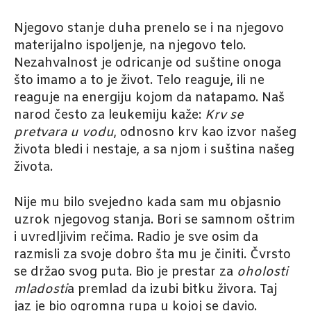
Njegovo stanje duha prenelo se i na njegovo
materijalno ispoljenje, na njegovo telo.
Nezahvalnost je odricanje od suštine onoga
što imamo a to je život. Telo reaguje, ili ne
reaguje na energiju kojom da natapamo. Naš
narod često za leukemiju kaže:
Krv se
pretvara u vodu
, odnosno krv kao izvor našeg
života bledi i nestaje, a sa njom i suština našeg
života.
Nije mu bilo svejedno kada sam mu objasnio
uzrok njegovog stanja. Bori se samnom oštrim
i uvredljivim rečima. Radio je sve osim da
razmisli za svoje dobro šta mu je činiti. Čvrsto
se držao svog puta. Bio je prestar za
oholosti
mladosti
a premlad da izubi bitku živora. Taj
jaz je bio ogromna rupa u kojoj se davio.