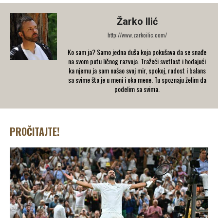
Žarko Ilić
http://www.zarkoilic.com/
Ko sam ja? Samo jedna duša koja pokušava da se snađe
na svom putu ličnog razvoja. Tražeći svetlost i hodajući
ka njemu ja sam našao svoj mir, spokoj, radost i balans
sa svime što je u meni i oko mene. Tu spoznaju želim da
podelim sa svima.
PROČITAJTE!