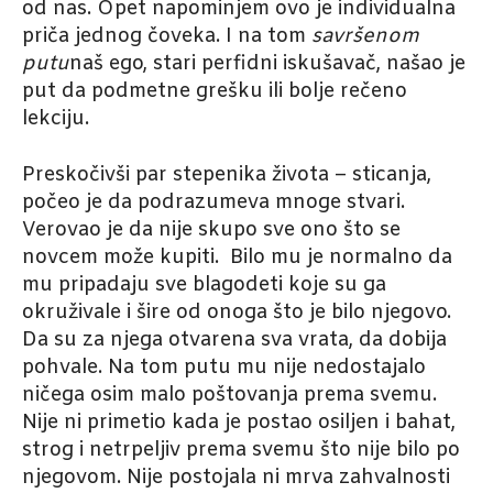
od nas. Opet napominjem ovo je individualna
priča jednog čoveka. I na tom
savršenom
putu
naš ego, stari perfidni iskušavač, našao je
put da podmetne grešku ili bolje rečeno
lekciju.
Preskočivši par stepenika života – sticanja,
počeo je da podrazumeva mnoge stvari.
Verovao je da nije skupo sve ono što se
novcem može kupiti. Bilo mu je normalno da
mu pripadaju sve blagodeti koje su ga
okruživale i šire od onoga što je bilo njegovo.
Da su za njega otvarena sva vrata, da dobija
pohvale. Na tom putu mu nije nedostajalo
ničega osim malo poštovanja prema svemu.
Nije ni primetio kada je postao osiljen i bahat,
strog i netrpeljiv prema svemu što nije bilo po
njegovom. Nije postojala ni mrva zahvalnosti