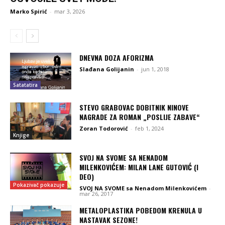
Marko Spirić
-
mar 3, 2026
DNEVNA DOZA AFORIZMA
Slađana Golijanin
-
jun 1, 2018
Satatatira
STEVO GRABOVAC DOBITNIK NINOVE
NAGRADE ZA ROMAN „POSLIJE ZABAVE“
Zoran Todorović
-
feb 1, 2024
Knjige
SVOJ NA SVOME SA NENADOM
MILENKOVIĆEM: MILAN LANE GUTOVIĆ (I
DEO)
Pokazivač pokazuje
SVOJ NA SVOME sa Nenadom Milenkovićem
-
mar 26, 2017
METALOPLASTIKA POBEDOM KRENULA U
NASTAVAK SEZONE!