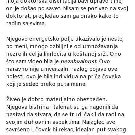
moja doktorska disertacija bavi upravo time,
on je došao po savet. Nisam se pozivao na svoj
doktorat, pregledao sam ga onako kako to
radim sa svima.
Njegovo energetsko polje ukazivalo je nešto,
po meni, mnogo ozbiljnije od umnožavanja
nezrelih ćelija limfocita u koštanoj srži. Ono
što sam video bila je
nezahvalnost
. Ovo
naravno nije univerzalni razlog pojave ove
bolesti, ovo je bila individualna priča čoveka
koji je sedeo preko puta mene.
Živeo je dobro materijalno obezbeđen.
Njegova bistrina i talenat su ga nagonili da
nastavi da stvara, da se trudi čak i da radi na
svojim duhovnim aspektima. Naizgled sve
savršeno i, čovek bi rekao, idealan put svakog