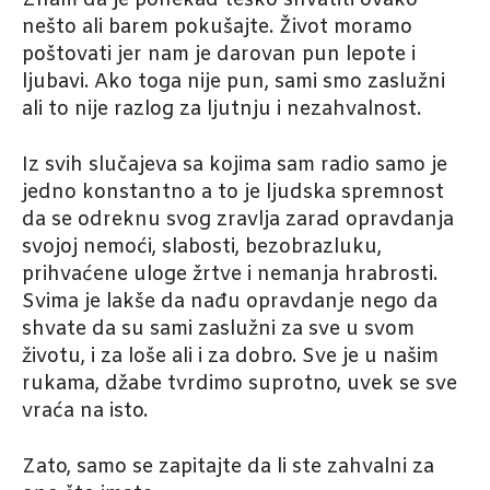
Znam da je ponekad teško shvatiti ovako
nešto ali barem pokušajte. Život moramo
poštovati jer nam je darovan pun lepote i
ljubavi. Ako toga nije pun, sami smo zaslužni
ali to nije razlog za ljutnju i nezahvalnost.
Iz svih slučajeva sa kojima sam radio samo je
jedno konstantno a to je ljudska spremnost
da se odreknu svog zravlja zarad opravdanja
svojoj nemoći, slabosti, bezobrazluku,
prihvaćene uloge žrtve i nemanja hrabrosti.
Svima je lakše da nađu opravdanje nego da
shvate da su sami zaslužni za sve u svom
životu, i za loše ali i za dobro. Sve je u našim
rukama, džabe tvrdimo suprotno, uvek se sve
vraća na isto.
Zato, samo se zapitajte da li ste zahvalni za