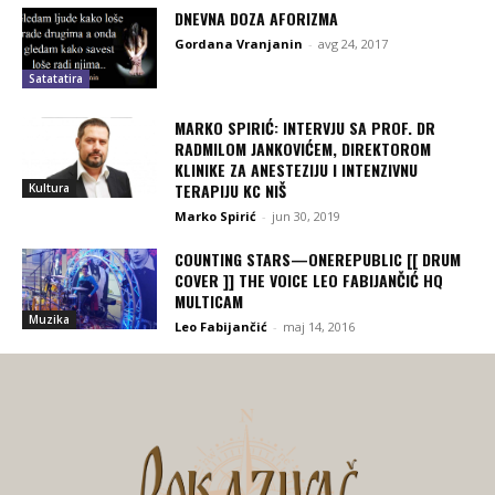
DNEVNA DOZA AFORIZMA
Gordana Vranjanin
-
avg 24, 2017
Satatatira
MARKO SPIRIĆ: INTERVJU SA PROF. DR
RADMILOM JANKOVIĆEM, DIREKTOROM
KLINIKE ZA ANESTEZIJU I INTENZIVNU
TERAPIJU KC NIŠ
Kultura
Marko Spirić
-
jun 30, 2019
COUNTING STARS—ONEREPUBLIC [[ DRUM
COVER ]] THE VOICE LEO FABIJANČIĆ HQ
MULTICAM
Muzika
Leo Fabijančić
-
maj 14, 2016