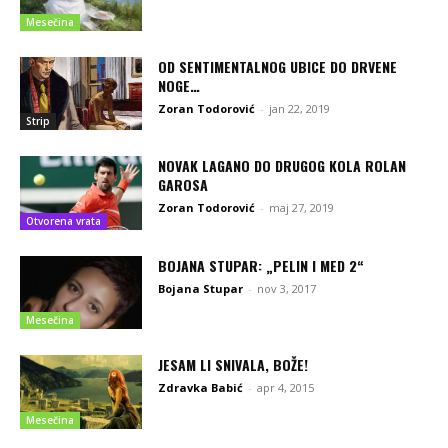
Mesečina
OD SENTIMENTALNOG UBICE DO DRVENE
NOGE…
Zoran Todorović
-
jan 22, 2019
Strip
NOVAK LAGANO DO DRUGOG KOLA ROLAN
GAROSA
Zoran Todorović
-
maj 27, 2019
Otvorena vrata
BOJANA STUPAR: „PELIN I MED 2“
Bojana Stupar
-
nov 3, 2017
Mesečina
JESAM LI SNIVALA, BOŽE!
Zdravka Babić
-
apr 4, 2015
Mesečina