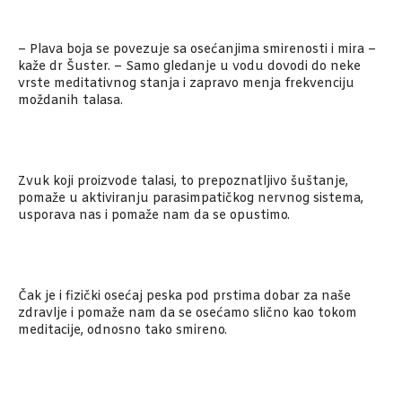
– Plava boja se povezuje sa osećanjima smirenosti i mira –
kaže dr Šuster. – Samo gledanje u vodu dovodi do neke
vrste meditativnog stanja i zapravo menja frekvenciju
moždanih talasa.
Zvuk koji proizvode talasi, to prepoznatljivo šuštanje,
pomaže u aktiviranju parasimpatičkog nervnog sistema,
usporava nas i pomaže nam da se opustimo.
Čak je i fizički osećaj peska pod prstima dobar za naše
zdravlje i pomaže nam da se osećamo slično kao tokom
meditacije, odnosno tako smireno.