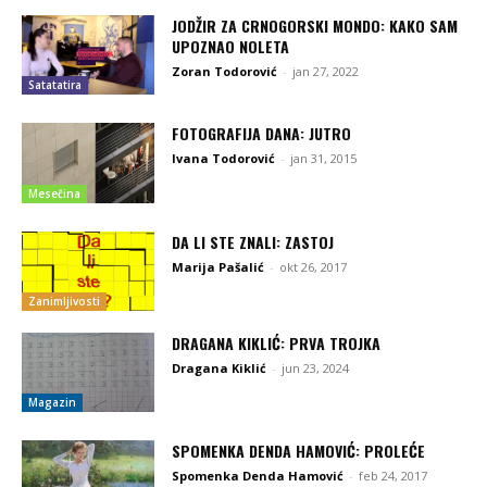
JODŽIR ZA CRNOGORSKI MONDO: KAKO SAM
UPOZNAO NOLETA
Zoran Todorović
-
jan 27, 2022
Satatatira
FOTOGRAFIJA DANA: JUTRO
Ivana Todorović
-
jan 31, 2015
Mesečina
DA LI STE ZNALI: ZASTOJ
Marija Pašalić
-
okt 26, 2017
Zanimljivosti
DRAGANA KIKLIĆ: PRVA TROJKA
Dragana Kiklić
-
jun 23, 2024
Magazin
SPOMENKA DENDA HAMOVIĆ: PROLEĆE
Spomenka Denda Hamović
-
feb 24, 2017