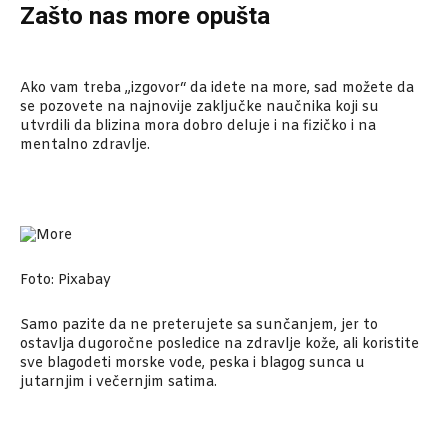
Zašto nas more opušta
Ako vam treba „izgovor“ da idete na more, sad možete da
se pozovete na najnovije zaključke naučnika koji su
utvrdili da blizina mora dobro deluje i na fizičko i na
mentalno zdravlje.
Foto: Pixabay
Samo pazite da ne preterujete sa sunčanjem, jer to
ostavlja dugoročne posledice na zdravlje kože, ali koristite
sve blagodeti morske vode, peska i blagog sunca u
jutarnjim i večernjim satima.