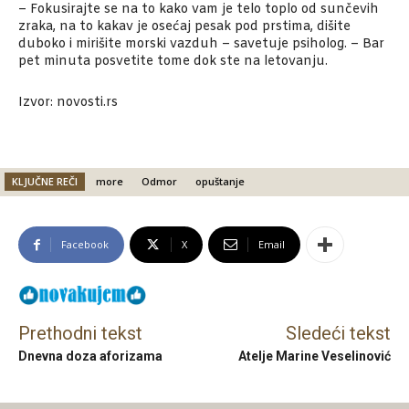
– Fokusirajte se na to kako vam je telo toplo od sunčevih
zraka, na to kakav je osećaj pesak pod prstima, dišite
duboko i mirišite morski vazduh – savetuje psiholog. – Bar
pet minuta posvetite tome dok ste na letovanju.
Izvor: novosti.rs
KLJUČNE REČI
more
Odmor
opuštanje
Facebook
X
Email
Prethodni tekst
Sledeći tekst
Dnevna doza aforizama
Atelje Marine Veselinović