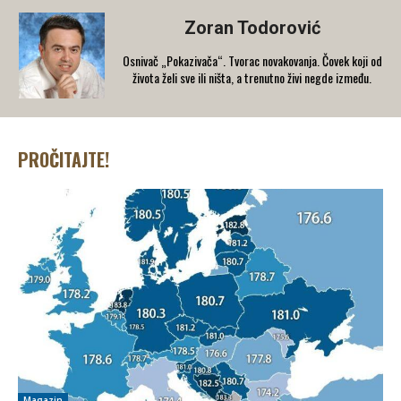
Zoran Todorović
Osnivač „Pokazivača“. Tvorac novakovanja. Čovek koji od
života želi sve ili ništa, a trenutno živi negde između.
PROČITAJTE!
Magazin