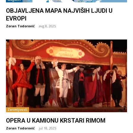
OBJAVLJENA MAPA NAJVIŠIH LJUDI U
EVROPI
Zoran Todorović
-
avg 8, 2025
Zanimljivosti
OPERA U KAMIONU KRSTARI RIMOM
Zoran Todorović
-
jul 18, 2025