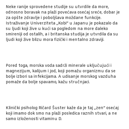
Neke ranije sprovedene studije su utvrdile da more,
odnosno boravak na plaži povećava osećaj sreće, dobar je
za opšte zdravlje i poboljšava moždane funkcije.
Istraživanje Univerziteta „Kobi“ u Japanu je pokazalo da
su ljudi koji žive u kući sa pogledom na more daleko
smireniji od ostalih, a i britanska studija je utvrdila da su
ljudi koji žive blizu mora fizički i mentalno zdraviji.
Pored toga, morska voda sadrži minerale uključujući i
magnezijum, kalijum i jod, koji pomažu organizmu da se
bolje izbori sa infekcijama. A udisanje morskog vazduha
pomaže da bolje spavamo, kažu stručnjaci.
Klinički psiholog Ričard Šuster kaže da je taj „zen“ osećaj
koji imamo dok smo na plaži posledica raznih stvari, a ne
samo izloženosti vitaminu D.