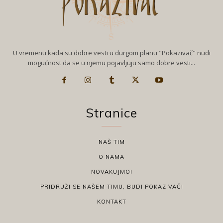
U vremenu kada su dobre vesti u durgom planu "Pokazivač" nudi
mogućnost da se u njemu pojavljuju samo dobre vesti...
Stranice
NAŠ TIM
O NAMA
NOVAKUJMO!
PRIDRUŽI SE NAŠEM TIMU, BUDI POKAZIVAČ!
KONTAKT