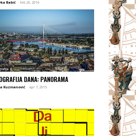
vka Babić
-
feb 20, 2016
rafija
OGRAFIJA DANA: PANORAMA
na Kuzmanović
-
apr 7, 2015