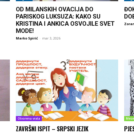
OD MILANSKIH OVACIJA DO
ĐO
PARISKOG LUKSUZA: KAKO SU
DO
KRISTINA I ANKICA OSVOJILE SVET
Zoran
MODE!
Marko Spirić
-
mar 3, 2026
Otvorena vrata
Mese
ZAVRŠNI ISPIT – SRPSKI JEZIK
PJE