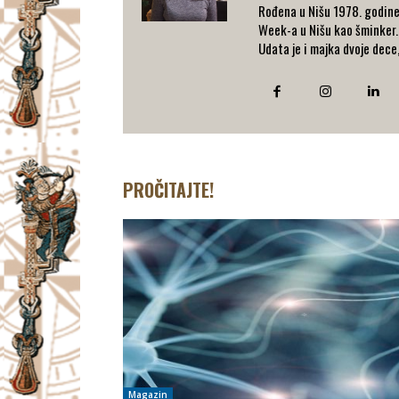
Rođena u Nišu 1978. godine.
Week-a u Nišu kao šminker. U
Udata je i majka dvoje dece
PROČITAJTE!
Magazin