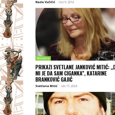
Nada Vučičić
-
nov 9, 2016
Mesečina
PRIKAZI SVETLANE JANKOVIĆ MITIĆ: ,,
MI JE DA SAM CIGANKA”, KATARINE
BRANKOVIĆ GAJIĆ
Svetlana Mitić
-
okt 17, 2024