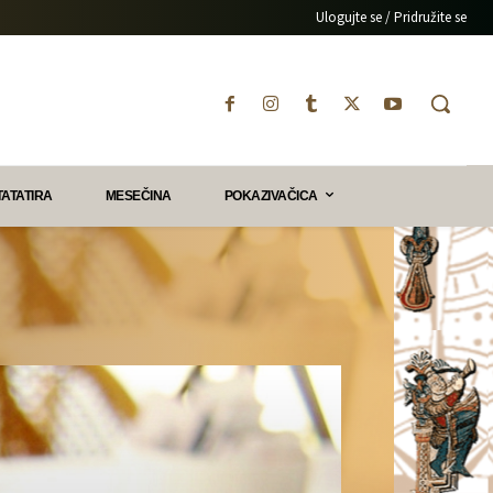
Ulogujte se / Pridružite se
TATATIRA
MESEČINA
POKAZIVAČICA