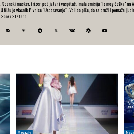
 Scenski masker, frizer, pedijatar i vaspitač. Imala emisiju "Iz mog ćoška" na
 Nišu je vlasnik Pivnice "Usporavanje" . Voli da piše, da se druži i pomaže ljud
, Sare i Stefana.
Magazin
Maga