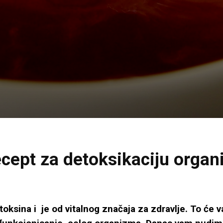
Recept za detoksikaciju orga
oksina i je od vitalnog značaja za zdravlje. To će