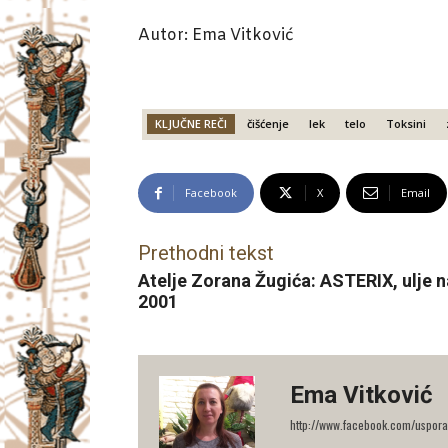
Autor: Ema Vitković
KLJUČNE REČI
čišćenje
lek
telo
Toksini
Facebook
X
Email
Prethodni tekst
Atelje Zorana Žugića: ASTERIX, ulje n
2001
Ema Vitković
http://www.facebook.com/uspora