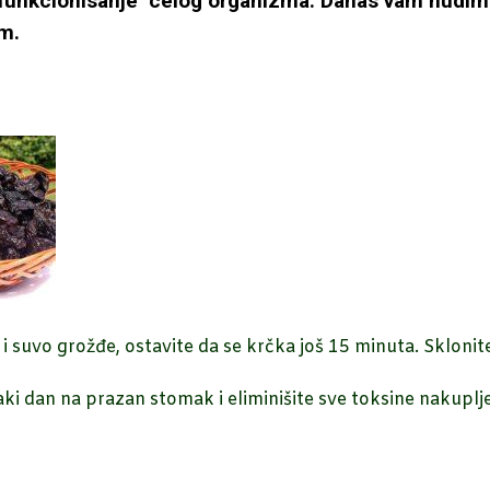
ate funkcionisanje celog organizma. Danas vam nudi
em.
 i suvo grožđe, ostavite da se krčka još 15 minuta. Sklonite 
ki dan na prazan stomak i eliminišite sve toksine nakuplj