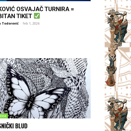
KOVIĆ OSVAJAČ TURNIRA =
BITAN TIKET
 Todorović
-
feb 1, 2026
čina
SNIČKI BLUD