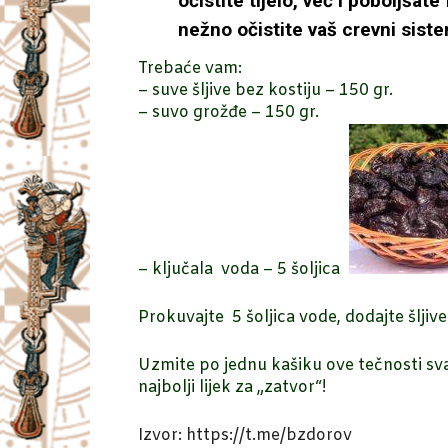
očistite tijelo, već i poboljš
nežno očistite vaš crevni sist
Trebaće vam:
– suve šljive bez kostiju – 150 gr.
– suvo grožđe – 150 gr.
– ključala voda – 5 šoljica
Prokuvajte 5 šoljica vode, dodajte šljive
Uzmite po jednu kašiku ove tečnosti sva
najbolji lijek za „zatvor“
!
Izvor: https://t.me/bzdorov