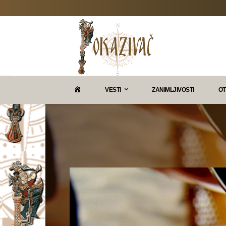
P
VESTI
ZANIMLJIVOSTI
OT
O
K
A
Z