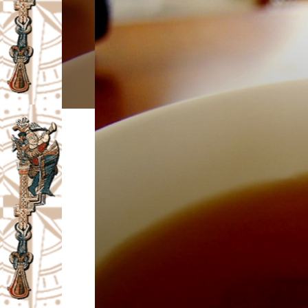
I
V
A
Č