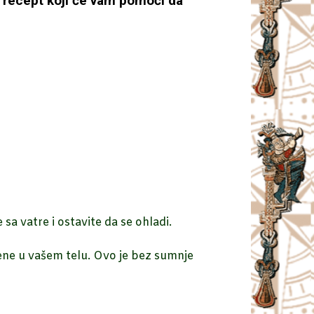
m recept koji će vam pomoći da
sa vatre i ostavite da se ohladi.
ene u vašem telu. Ovo je bez sumnje