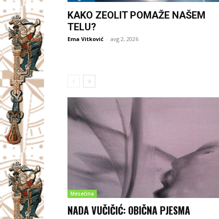
KAKO ZEOLIT POMAŽE NAŠEM
TELU?
Ema Vitković
-
avg 2, 2026
Mesečina
NADA VUČIČIĆ: OBIČNA PJESMA