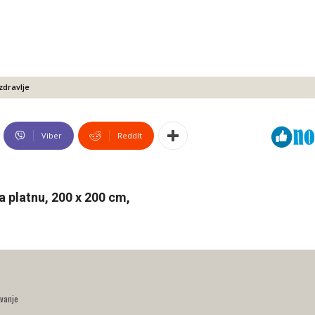
zdravlje
Viber
ReddIt
a platnu, 200 x 200 cm,
vanje