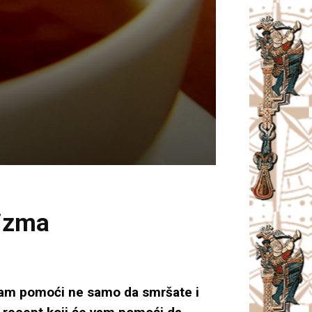
nizma
 vam pomoći ne samo da smršate i