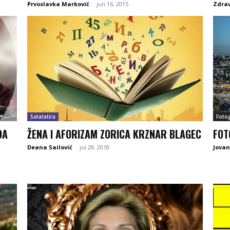
Prvoslavka Marković
-
jun 16, 2015
Zdra
Satatatira
Fotog
DA
ŽENA I AFORIZAM ZORICA KRZNAR BLAGEC
FOT
Deana Sailović
-
jul 28, 2018
Jova