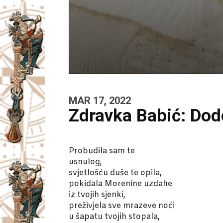
MAR 17, 2022
Zdravka Babić: Dod
Probudila sam te
usnulog,
svjetlošću duše te opila,
pokidala Morenine uzdahe
iz tvojih sjenki,
preživjela sve mrazeve noći
u šapatu tvojih stopala,