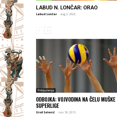
LABUD N. LONČAR: ORAO
Labud Lončar
-
avg 2, 2026
Priključenija
ODBOJKA: VOJVODINA NA ČELU MUŠKE
SUPERLIGE
Uroš Selenić
-
nov 18, 2015