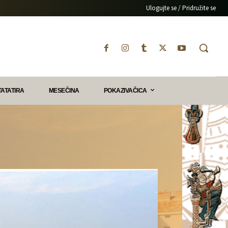
Ulogujte se / Pridružite se
TATATIRA
MESEČINA
POKAZIVAČICA