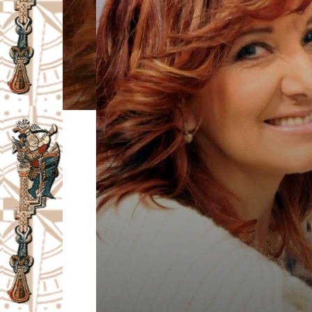
I
V
A
Č