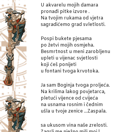
U akvarelu mojih damara
pronađi pitke izvore .
Na tvojim rukama od vjetra
sagradićemo grad svletlosti.
Pospi bukete pjesama
po žetvi mojih osmjeha.
Besmrtnost u meni zarobljenu
upleti u vijenac svjetlosti
koji ćeš ponijeti
u fontani tvoga krvotoka.
Ja sam Boginja tvoga proljeća.
Na krilima lakog povjetarca,
pletući vijence od cvijeća
na usnama rosnim i čednim
ušla u tvoje zenice …Zaspala.
sa ukusom vina naše zrelosti.
Zagrli me nježno,mili moj !