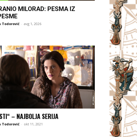
RANIO MILORAD: PESMA IZ
PESME
 Todorović
-
avg 1, 2026
STI“ – NAJBOLJA SERIJA
 Todorović
-
okt 11, 2021