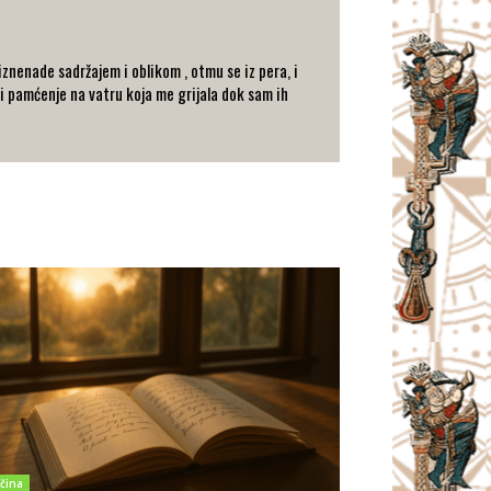
znenade sadržajem i oblikom , otmu se iz pera, i
 i pamćenje na vatru koja me grijala dok sam ih
čina