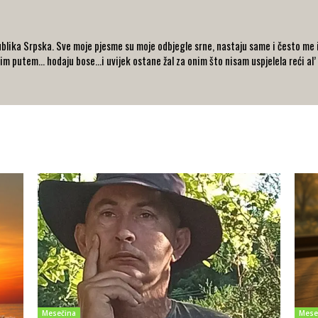
blika Srpska. Sve moje pjesme su moje odbjegle srne, nastaju same i često me i
im putem… hodaju bose...i uvijek ostane žal za onim što nisam uspjelela reći al’
Mesečina
Mese