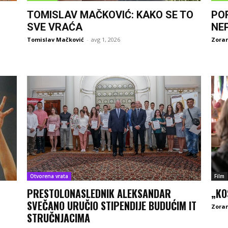
TOMISLAV MAČKOVIĆ: KAKO SE TO
PO
SVE VRAĆA
NE
Tomislav Mačković
-
avg 1, 2026
Zoran
Otvorena vrata
Film
PRESTOLONASLEDNIK ALEKSANDAR
„KO
SVEČANO URUČIO STIPENDIJE BUDUĆIM IT
Zoran
STRUČNJACIMA