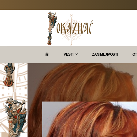
P
VESTI
ZANIMLJIVOSTI
OT
O
K
A
Z