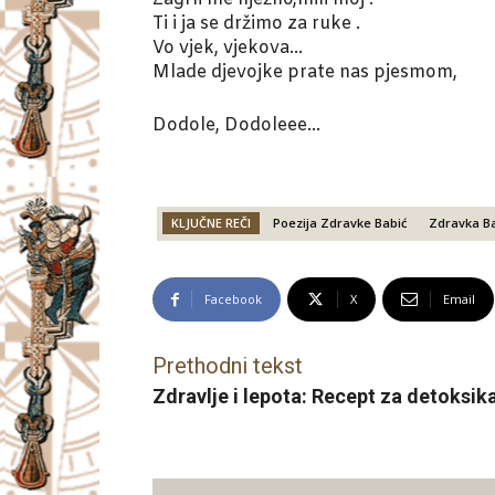
Ti i ja se držimo za ruke .
Vo vjek, vjekova…
Mlade djevojke prate nas pjesmom,
Dodole, Dodoleee…
KLJUČNE REČI
Poezija Zdravke Babić
Zdravka Ba
Facebook
X
Email
Prethodni tekst
Zdravlje i lepota: Recept za detoksi