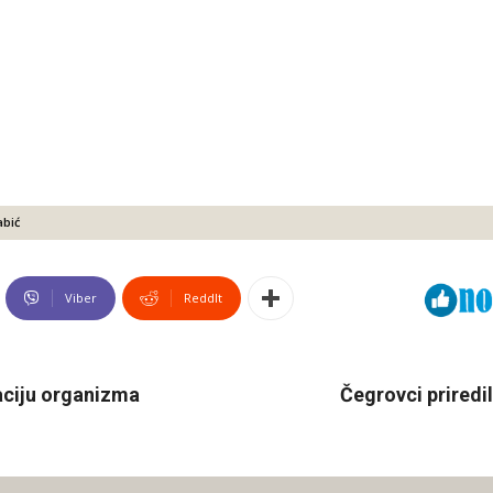
bić
Viber
ReddIt
kaciju organizma
Čegrovci priredi