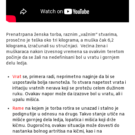
Prenatrpana ženska torba, raznim „važnim“ stvarima,
prosečno je teška oko tri kilograma, a muška čak 6,2
kilograma, izračunali su stručnjaci. Većina žena i
muškaraca nakon izvesnog vremena sa ovakvim teretom
počinje da se žali na nedefinisani bol u vratu i gornjem
delu ledja.
Vrat
se, primera radi, neprimetno naginje da bi se
uspostavila bolja ravnoteža. To stvara napetost vrata i
iritaciju vratnih nerava koji se protežu celom dužinom
ruku. Ovakav napor može da izazove bol u vratu, ali i
upalu mišića.
Rame
na kojem je torba rotira se unazad i stalno je
podignutije u odnosu na drugo. Takvo stanje utiče na
mišiće gornjeg dela ledja, lopatica i mišića koji drže
kičmu. Dugoročno, ovakav situacija može dovesti do
nastanka bolnog artritisa na kičmi, kao i na