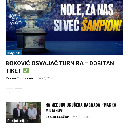
Magazin
ĐOKOVIĆ OSVAJAČ TURNIRA = DOBITAN
TIKET
Zoran Todorović
-
feb 1, 2026
NA MEDUNU URUČENA NAGRADA ‘’MARKO
MILJANOV’’
Labud Lončar
-
maj 11, 2022
Priključenija