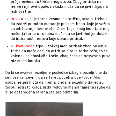
pršljenovima duž kičmenog stuba. Zbog pritiska na
nerve i njihove upale, nekada može da se javi i išijas na
jednoj strani.
Ruka
u kojoj je torba veoma je statična, iako bi trebalo
da zadrži prirodno mahanje prilikom hoda, koje je važno
za održavanje ravnoteže. Osim toga, zbog konstantnog
nošenja torbe u rukama može da se javi i bol jer dolazi
do iritiranosti nerava koje stvara pritisak.
Kukovi i noge
trpe u tolikoj meri pritisak zbog nošenja
torbe da može doći do artritisa. Što je torba teža, to se
kolena i zglobovi više troše, zbog čega se nesvesno pravi
niz malih koraka.
Da bi se ovakve neželjene posledice izbegle poželjno je da
se nose rančevi, ili da se teret podeli u dve torbe. Ako
osoba ne želi ništa da menja, onda je poželjno da jednu
torbu nosi što kraće, ili da redovno menja ramena i ruke da
bi se opterećena strana što pre odmorila.