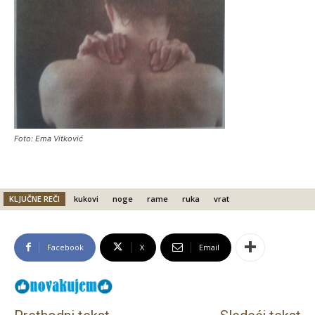
Foto: Ema Vitković
KLJUČNE REČI
kukovi
noge
rame
ruka
vrat
Facebook
X
Email