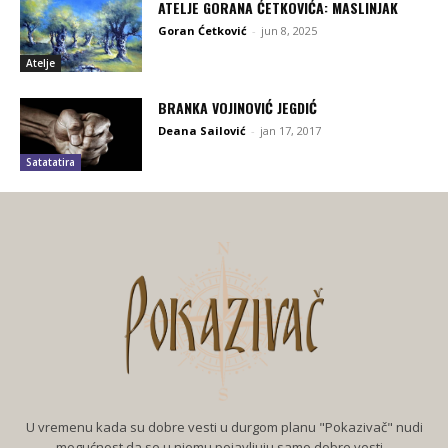
ATELJE GORANA ĆETKOVIĆA: MASLINJAK
Goran Ćetković
-
jun 8, 2025
Atelje
BRANKA VOJINOVIĆ JEGDIĆ
Deana Sailović
-
jan 17, 2017
Satatatira
U vremenu kada su dobre vesti u durgom planu "Pokazivač" nudi
mogućnost da se u njemu pojavljuju samo dobre vesti...