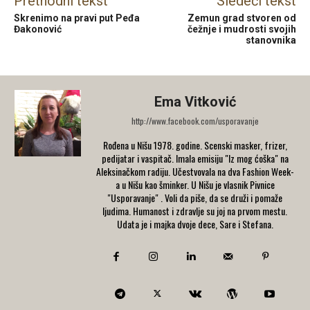
Prethodni tekst
Sledeći tekst
Skrenimo na pravi put Peđa
Zemun grad stvoren od
Đakonović
čežnje i mudrosti svojih
stanovnika
Ema Vitković
http://www.facebook.com/usporavanje
Rođena u Nišu 1978. godine. Scenski masker, frizer,
pedijatar i vaspitač. Imala emisiju "Iz mog ćoška" na
Aleksinačkom radiju. Učestvovala na dva Fashion Week-
a u Nišu kao šminker. U Nišu je vlasnik Pivnice
"Usporavanje" . Voli da piše, da se druži i pomaže
ljudima. Humanost i zdravlje su joj na prvom mestu.
Udata je i majka dvoje dece, Sare i Stefana.