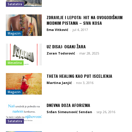
Satatatira
ZDRAVLJE I LEPOTA: HIT NA OVOGODIŠNJIM
MODNIM PISTAMA – SIVA KOSA
Ema Vitković
-
jul 4, 2017
Magazin
UZ DISAJ: OGANJ ŽARA
Zoran Todorović
-
mar 28, 2025
Mesečina
THETA HEALING KAO PUT ISCELJENJA
Martina Janjić
-
nov 3, 2016
Magazin
DNEVNA DOZA AFORIZMA
Srđan Simeunović Sendan
-
sep 26, 2016
Satatatira