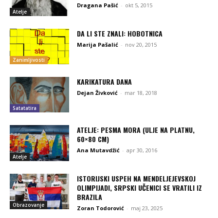
Dragana Pašić
-
okt 5, 2015
Atelje
DA LI STE ZNALI: HOBOTNICA
Marija Pašalić
-
nov 20, 2015
Zanimljivosti
KARIKATURA DANA
Dejan Živković
-
mar 18, 2018
Satatatira
ATELJE: PESMA MORA (ULJE NA PLATNU,
60×80 CM)
Ana Mutavdžić
-
apr 30, 2016
Atelje
ISTORIJSKI USPEH NA MENDELJEJEVSKOJ
OLIMPIJADI, SRPSKI UČENICI SE VRATILI IZ
BRAZILA
Obrazovanje
Zoran Todorović
-
maj 23, 2025