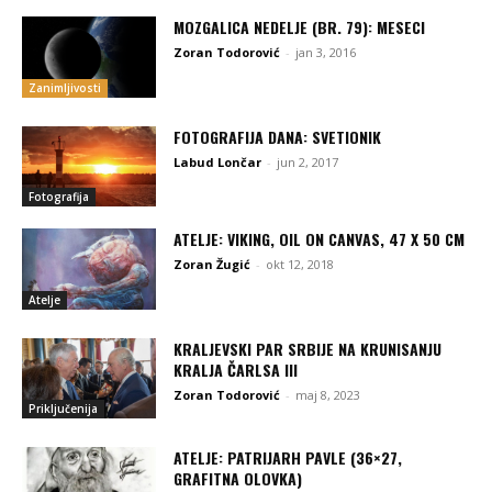
MOZGALICA NEDELJE (BR. 79): MESECI
Zoran Todorović
-
jan 3, 2016
Zanimljivosti
FOTOGRAFIJA DANA: SVETIONIK
Labud Lončar
-
jun 2, 2017
Fotografija
ATELJE: VIKING, OIL ON CANVAS, 47 X 50 CM
Zoran Žugić
-
okt 12, 2018
Atelje
KRALJEVSKI PAR SRBIJE NA KRUNISANJU
KRALJA ČARLSA III
Zoran Todorović
-
maj 8, 2023
Priključenija
ATELJE: PATRIJARH PAVLE (36×27,
GRAFITNA OLOVKA)