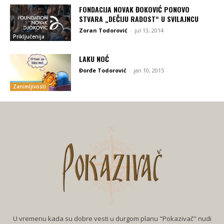
FONDACIJA NOVAK ĐOKOVIĆ PONOVO
STVARA „DEČIJU RADOST“ U SVILAJNCU
Zoran Todorović
-
jul 13, 2014
Priključenija
LAKU NOĆ
Đorđe Todorović
-
jan 10, 2015
Zanimljivosti
U vremenu kada su dobre vesti u durgom planu "Pokazivač" nudi