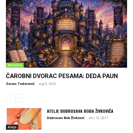
Mesečina
ČAROBNI DVORAC PESAMA: DEDA PAUN
Zoran Todorović
-
avg 9, 2026
ATELJE DOBROSAVA BOBA ŽIVKOVIĆA
Dobrosav Bob Živković
-
dec 12, 2017
Atelje