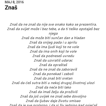
MAJ 8, 2016
Znaš
Znaš da ne znaš da nije sve onako kako se prezentira.
Znaš da svijet može i bez tebe, a da ti teško opstaješ bez
njega
Znaš da može biti sunčan dan a hladan
Znaš da snijeg pada i u aprilu
Znaš da ima ljudi koji te ne vole
Znaš da ima onih koji te vole
Znaš da podneseš uvredu
Znaš da uzvratiš udarac
Znaš da opraštaš
Znaš da ne znaš da zaboraviš
Znaš da ponekad i zaboli
Znaš da znaš biti sretan
Znaš da ćeš sutra biti u nekoj drugoj životnoj ulozi
Znaš da neće biti lako
Znaš da imaš želju da proživiš
Znaš da još uvijek ne znaš sebe dovoljno
Znaš da ljubav daje životu smisao
Znaš da je sve prolazno, i da si živ jednino kad osjećaš