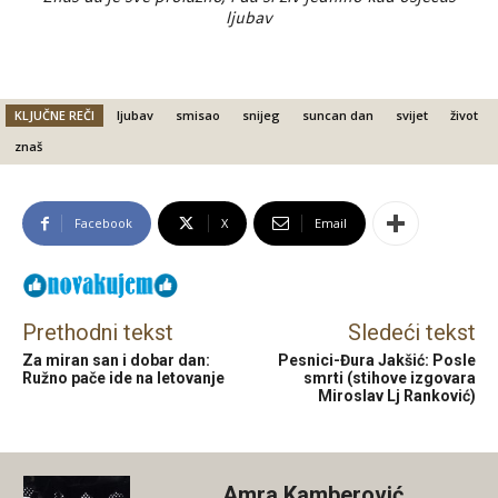
ljubav
KLJUČNE REČI
ljubav
smisao
snijeg
suncan dan
svijet
život
znaš
Facebook
X
Email
Prethodni tekst
Sledeći tekst
Za miran san i dobar dan:
Pesnici-Đura Jakšić: Posle
Ružno pače ide na letovanje
smrti (stihove izgovara
Miroslav Lj Ranković)
Amra Kamberović