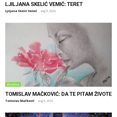
LJILJANA SKELIĆ VEMIĆ: TERET
Ljiljana Skelić Vemić
-
avg 9, 2026
Mesečina
TOMISLAV MAČKOVIĆ: DA TE PITAM ŽIVOTE
Tomislav Mačković
-
avg 9, 2026